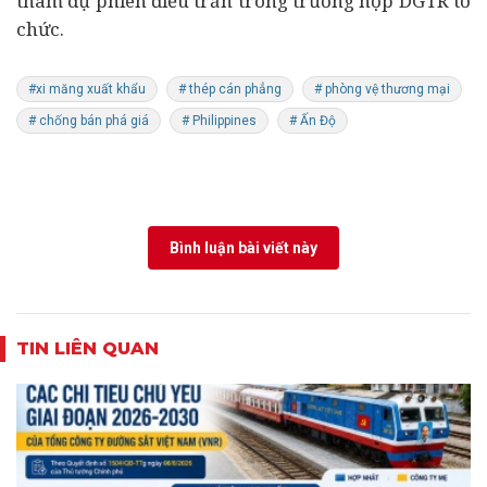
tham dự phiên điều trần trong trường hợp DGTR tổ
chức.
#xi măng xuất khẩu
# thép cán phẳng
# phòng vệ thương mại
# chống bán phá giá
# Philippines
# Ấn Độ
Bình luận bài viết này
TIN LIÊN QUAN