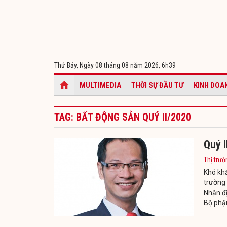
Thứ Bảy, Ngày 08 tháng 08 năm 2026,
6h39
MULTIMEDIA
THỜI SỰ ĐẦU TƯ
KINH DOA
TAG: BẤT ĐỘNG SẢN QUÝ II/2020
Quý I
Thị trườ
Khó khă
trường 
Nhận đị
Bộ phận