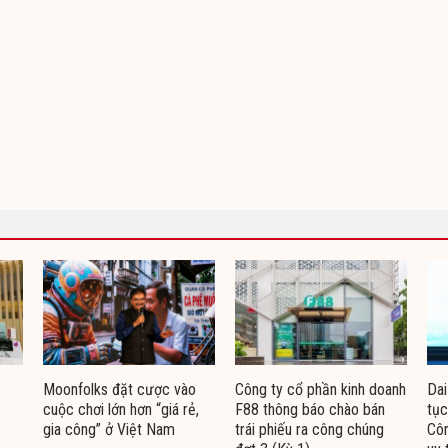
Moonfolks đặt cược vào
Công ty cổ phần kinh doanh
Dai
cuộc chơi lớn hơn “giá rẻ,
F88 thông báo chào bán
tục
gia công” ở Việt Nam
trái phiếu ra công chúng
Côn