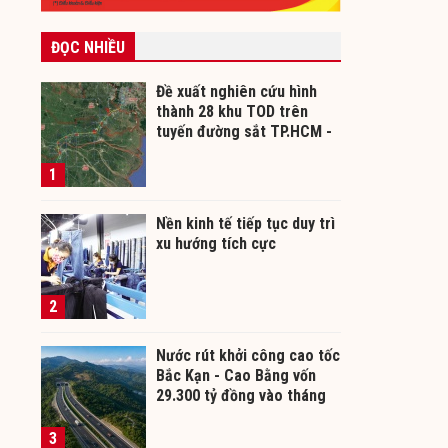
ĐỌC NHIỀU
Đề xuất nghiên cứu hình
thành 28 khu TOD trên
tuyến đường sắt TP.HCM -
Cần Thơ
1
Nền kinh tế tiếp tục duy trì
xu hướng tích cực
2
Nước rút khởi công cao tốc
Bắc Kạn - Cao Bằng vốn
29.300 tỷ đồng vào tháng
12/2026
3