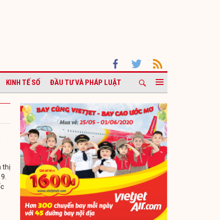
KINH TẾ SỐ
ĐẦU TƯ VÀ PHÁP LUẬT
i
 thị
19.
ốc