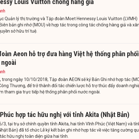
essy Louis Vuitton chống hàng giả
anh
ục Quản lý thị trường và Tập đoàn Moet Hennessy Louis Vuitton (LVMH)
Biên bản ghi nhớ (MOU) về hợp tác trong công tác chống hàng giả và x
yền sở hữu trí tuệ.
đoàn Aeon hỗ trợ đưa hàng Việt hệ thống phân phối
 ngoài
anh
n, trong ngày 10/10/2018, Tập đoàn AEON sẽ ký Bản Ghi nhớ hợp tác (M
Công Thương, để trở thành đối tác chiến lược hỗ trợ thúc đẩy doanh nghi
m tham gia trực tiếp hệ thống phân phối nước ngoài.
Phúc hợp tác hữu nghị với tỉnh Akita (Nhật Bản)
/3, tại trụ sở chính quyền tỉnh Akita, hai tỉnh Vĩnh Phúc (Việt Nam) và tỉn
Nhật Bản) đã tổ chức Lễ ký kết bản ghi nhớ hợp tác về việc tăng cường q
tác hữu nghị toàn diện giữa hai tỉnh.