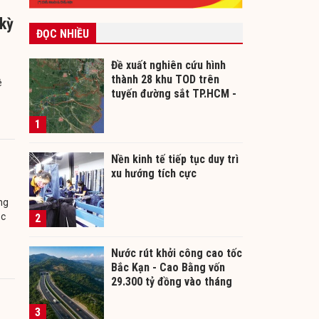
 kỳ
ĐỌC NHIỀU
Đề xuất nghiên cứu hình
thành 28 khu TOD trên
ê
tuyến đường sắt TP.HCM -
Cần Thơ
1
Nền kinh tế tiếp tục duy trì
xu hướng tích cực
ng
ục
2
Nước rút khởi công cao tốc
Bắc Kạn - Cao Bằng vốn
29.300 tỷ đồng vào tháng
12/2026
3