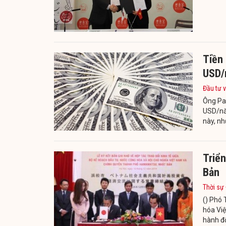
Tiền 
USD/
Đầu tư v
Ông Pau
USD/năm
này, nh
Triển
Bản
Thời sự
() Phó 
hóa Việ
hành đ