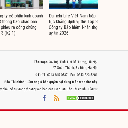
g ty cổ phần kinh doanh
Dai-ichi Life Việt Nam tiếp
 thông báo chào bán
tục khẳng định vị thế Top 3
i phiếu ra công chúng
Công ty Bảo hiểm Nhân thọ
 3 (Kỳ 1)
uy tín 2026
Tòa soạn:
34 Tuệ Tĩnh, Hai Bà Trưng, Hà Nội
47 Quán Thánh, Ba Đình, Hà Nội
ĐT:
ĐT: 0243.845.0537 - Fax: 0243.823.5281
Báo Tài chính - Đầu tư giữ bản quyền nội dung trên website này.
y phải có sự đồng ý bằng văn bản của Cơ quan Báo Tài chính - Đầu tư
Powered by
ITMEDIA