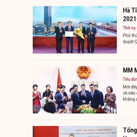
Hà Tĩ
2021
Thời sự
Phó th
duyệt Q
MM M
Tiêu dù
Mới đây
về việc
khẳng đ
Tổng 