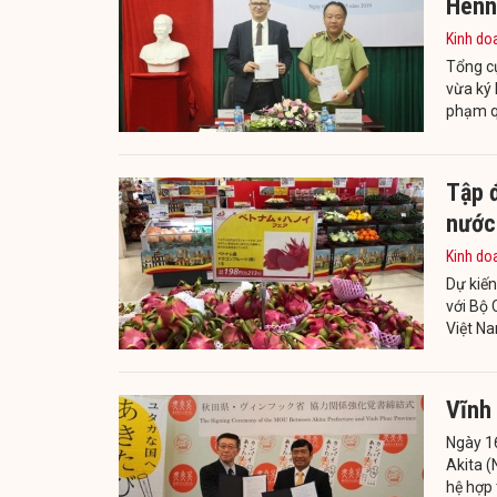
Henn
Kinh do
Tổng c
vừa ký 
phạm qu
Tập 
nước
Kinh do
Dự kiế
với Bộ 
Việt Na
Vĩnh 
Ngày 16
Akita (
hệ hợp 