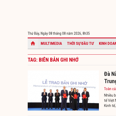
Thứ Bảy, Ngày 08 tháng 08 năm 2026,
8h35
MULTIMEDIA
THỜI SỰ ĐẦU TƯ
KINH DOA
TAG: BIÊN BẢN GHI NHỚ
Đà Nẵ
Trung
Toàn cả
Nhiều b
tế Việt
Kinh tế