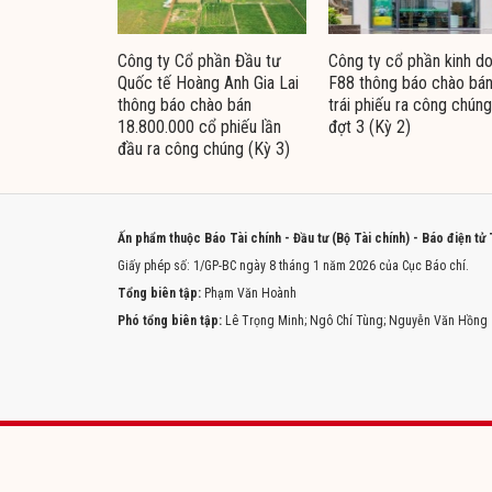
Công ty Cổ phần Đầu tư
Công ty cổ phần kinh d
Quốc tế Hoàng Anh Gia Lai
F88 thông báo chào bá
thông báo chào bán
trái phiếu ra công chúng
18.800.000 cổ phiếu lần
đợt 3 (Kỳ 2)
đầu ra công chúng (Kỳ 3)
Ấn phẩm thuộc Báo Tài chính - Đầu tư (Bộ Tài chính) - Báo điện tử
Giấy phép số: 1/GP-BC ngày 8 tháng 1 năm 2026 của Cục Báo chí.
Tổng biên tập:
Phạm Văn Hoành
Phó tổng biên tập:
Lê Trọng Minh; Ngô Chí Tùng; Nguyễn Văn Hồng
Trang chủ
Tòa soạn
Liên hệ quảng cáo