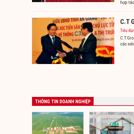
hợp tá
C.T G
Tiêu dù
C.T.Gr
các siê
THÔNG TIN DOANH NGHIỆP