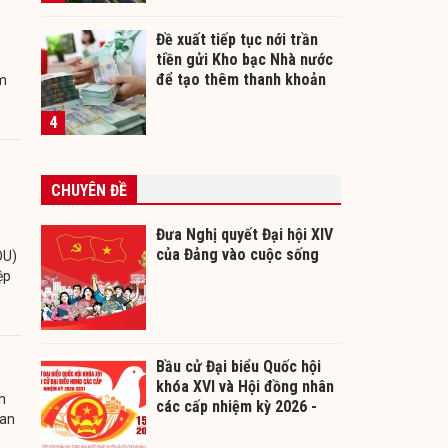
Đề xuất tiếp tục nới trần
tiền gửi Kho bạc Nhà nước
để tạo thêm thanh khoản
âm
cho ngân hàng
4
CHUYÊN ĐỀ
Đưa Nghị quyết Đại hội XIV
của Đảng vào cuộc sống
OU)
ệp
Bầu cử Đại biểu Quốc hội
khóa XVI và Hội đồng nhân
h
các cấp nhiệm kỳ 2026 -
uan
2031