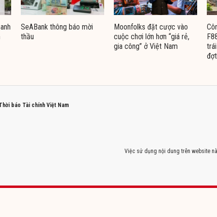
oanh
SeABank thông báo mời
Moonfolks đặt cược vào
Côn
n
thầu
cuộc chơi lớn hơn “giá rẻ,
F88
gia công” ở Việt Nam
trá
đợt
 Thời báo Tài chính Việt Nam
Việc sử dụng nội dung trên website nà