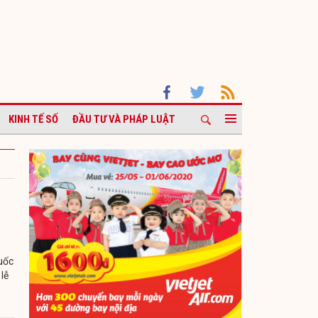
KINH TẾ SỐ
ĐẦU TƯ VÀ PHÁP LUẬT
uốc
lễ