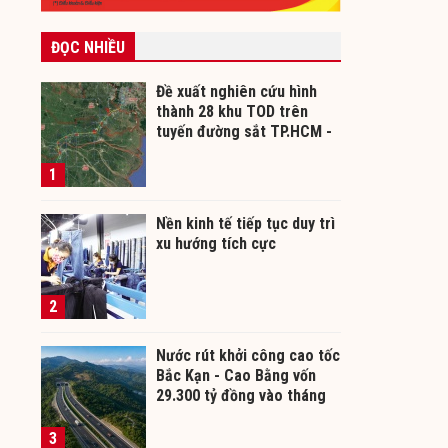
ĐỌC NHIỀU
Đề xuất nghiên cứu hình
thành 28 khu TOD trên
tuyến đường sắt TP.HCM -
Cần Thơ
1
Nền kinh tế tiếp tục duy trì
xu hướng tích cực
2
Nước rút khởi công cao tốc
Bắc Kạn - Cao Bằng vốn
29.300 tỷ đồng vào tháng
12/2026
3