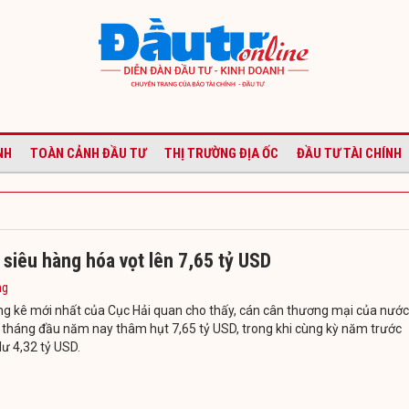
NH
TOÀN CẢNH ĐẦU TƯ
THỊ TRƯỜNG ĐỊA ỐC
ĐẦU TƯ TÀI CHÍNH
siêu hàng hóa vọt lên 7,65 tỷ USD
ng
g kê mới nhất của Cục Hải quan cho thấy, cán cân thương mại của nước
 tháng đầu năm nay thâm hụt 7,65 tỷ USD, trong khi cùng kỳ năm trước
ư 4,32 tỷ USD.