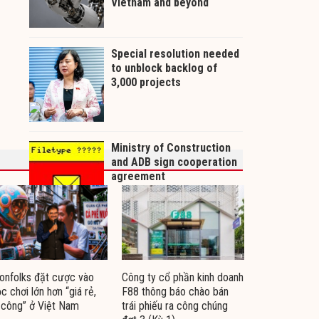
nfolks đặt cược vào
Công ty cổ phần kinh doanh
c chơi lớn hơn “giá rẻ,
F88 thông báo chào bán
 công” ở Việt Nam
trái phiếu ra công chúng