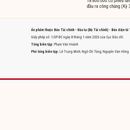
18.800.000 cổ phiếu lần
đầu ra công chúng (Kỳ 
Ấn phẩm thuộc Báo Tài chính - Đầu tư (Bộ Tài chính) - Báo điện tử
Giấy phép số: 1/GP-BC ngày 8 tháng 1 năm 2026 của Cục Báo chí.
Tổng biên tập:
Phạm Văn Hoành
Phó tổng biên tập:
Lê Trọng Minh; Ngô Chí Tùng; Nguyễn Văn Hồng
Trang chủ
Tòa soạn
Liên hệ quảng cáo