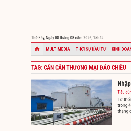
Thứ Bảy, Ngày 08 tháng 08 năm 2026,
15h42
MULTIMEDIA
THỜI SỰ ĐẦU TƯ
KINH DOA
TAG: CÁN CÂN THƯƠNG MẠI ĐẢO CHIỀU
Nhập 
Tiêu dù
Từ thốn
trong 4
thặng d