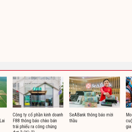
Công ty cổ phần kinh doanh
SeABank thông báo mời
Moo
Lai
F88 thông báo chào bán
thầu
cuộ
trái phiếu ra công chúng
gia