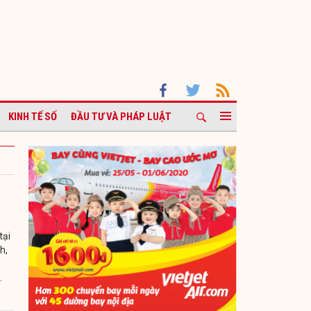
KINH TẾ SỐ
ĐẦU TƯ VÀ PHÁP LUẬT
tại
h,
.