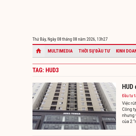
Thứ Bảy, Ngày 08 tháng 08 năm 2026,
13h27
MULTIMEDIA
THỜI SỰ ĐẦU TƯ
KINH DOA
TAG: HUD3
HUD đ
Đầu tư t
Việc rú
Công t
nhưng v
của 2 “