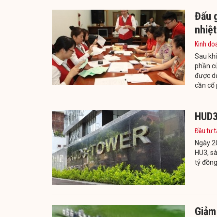
Đấu 
nhiệt
Kinh do
Sau khi
phần củ
được dự
cần cổ 
HUD3
Đầu tư t
Ngày 2
HU3, s
tỷ đồng
Giảm