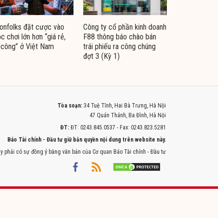
nfolks đặt cược vào
Công ty cổ phần kinh doanh
c chơi lớn hơn “giá rẻ,
F88 thông báo chào bán
 công” ở Việt Nam
trái phiếu ra công chúng
đợt 3 (Kỳ 1)
Tòa soạn:
34 Tuệ Tĩnh, Hai Bà Trưng, Hà Nội
47 Quán Thánh, Ba Đình, Hà Nội
ĐT:
ĐT: 0243.845.0537 - Fax: 0243.823.5281
Báo Tài chính - Đầu tư giữ bản quyền nội dung trên website này.
y phải có sự đồng ý bằng văn bản của Cơ quan Báo Tài chính - Đầu tư
Powered by
ITMEDIA