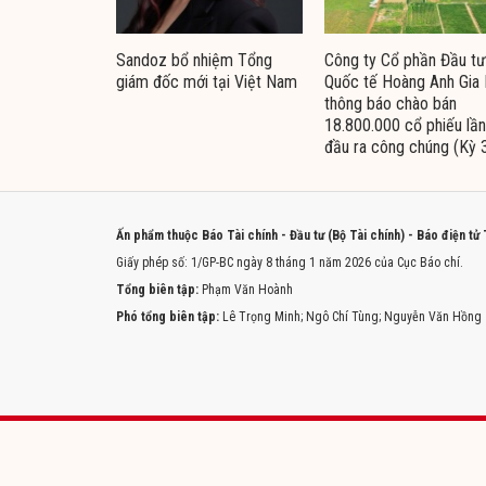
Sandoz bổ nhiệm Tổng
Công ty Cổ phần Đầu tư
giám đốc mới tại Việt Nam
Quốc tế Hoàng Anh Gia 
thông báo chào bán
18.800.000 cổ phiếu lần
đầu ra công chúng (Kỳ 
Ấn phẩm thuộc Báo Tài chính - Đầu tư (Bộ Tài chính) - Báo điện tử
Giấy phép số: 1/GP-BC ngày 8 tháng 1 năm 2026 của Cục Báo chí.
Tổng biên tập:
Phạm Văn Hoành
Phó tổng biên tập:
Lê Trọng Minh; Ngô Chí Tùng; Nguyễn Văn Hồng
Trang chủ
Tòa soạn
Liên hệ quảng cáo