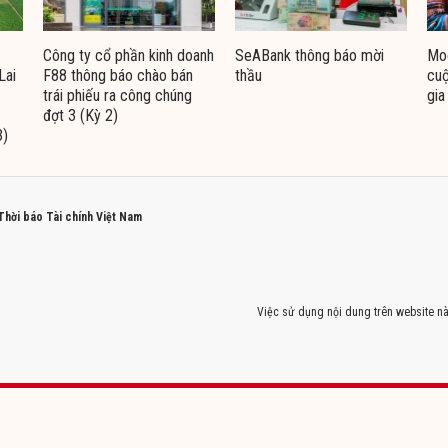
Công ty cổ phần kinh doanh
SeABank thông báo mời
Moo
Lai
F88 thông báo chào bán
thầu
cuộ
trái phiếu ra công chúng
gia
đợt 3 (Kỳ 2)
3)
 Thời báo Tài chính Việt Nam
Việc sử dụng nội dung trên website nà