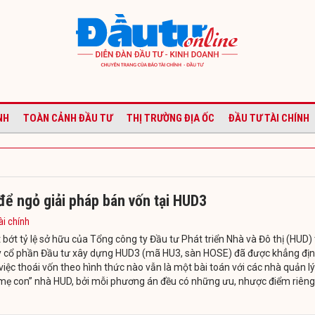
NH
TOÀN CẢNH ĐẦU TƯ
THỊ TRƯỜNG ĐỊA ỐC
ĐẦU TƯ TÀI CHÍNH
ể ngỏ giải pháp bán vốn tại HUD3
ài chính
t bớt tỷ lệ sở hữu của Tổng công ty Đầu tư Phát triển Nhà và Đô thị (HUD) 
y cổ phần Đầu tư xây dựng HUD3 (mã HU3, sàn HOSE) đã được khẳng địn
iệc thoái vốn theo hình thức nào vẫn là một bài toán với các nhà quản lý
mẹ con” nhà HUD, bởi mỗi phương án đều có những ưu, nhược điểm riêng