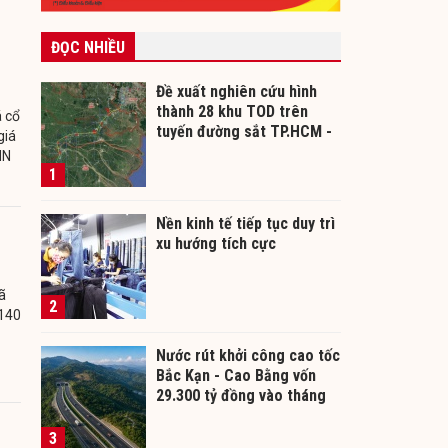
ĐỌC NHIỀU
Đề xuất nghiên cứu hình
thành 28 khu TOD trên
á cổ
tuyến đường sắt TP.HCM -
giá
Cần Thơ
NN
1
Nền kinh tế tiếp tục duy trì
xu hướng tích cực
ã
2
 140
Nước rút khởi công cao tốc
Bắc Kạn - Cao Bằng vốn
29.300 tỷ đồng vào tháng
12/2026
3