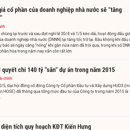
giá cổ phần của doanh nghiệp nhà nước sẽ “tăng
”
anh
 chùng lại trước và sau đợt nghỉ lễ 30/4 và 1/5 kéo dài, hoạt động đấu gi
a doanh nghiệp nhà nước (DNNN) lại tăng tốc trở lại. Bầu không khí đấu 
 báo sẽ ngày càng “nóng” khi gần nửa năm đã trôi qua, trong khi số DN
phần hóa trong năm nay vẫn còn rất lớn.
 quyết chi 140 tỷ "săn" dự án trong năm 2015
ài chính
0/5, Đại hội đồng cổ đông Công ty Cổ phần Đầu tư và Xây dựng HUD3 (m
àn HOSE) đã thông qua tổng mức đầu tư của Công ty trong năm 2015 là
.
 diện tích quy hoạch KĐT Kiến Hưng