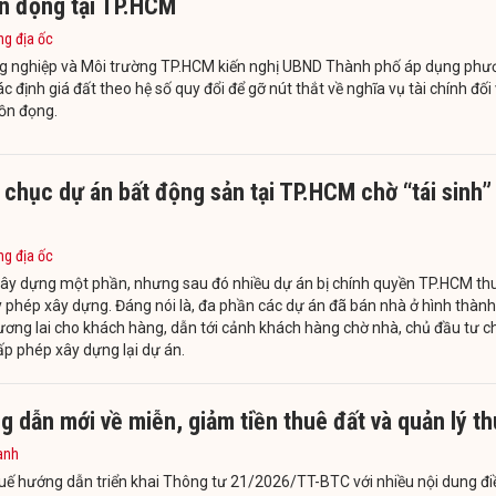
ồn đọng tại TP.HCM
ng địa ốc
g nghiệp và Môi trường TP.HCM kiến nghị UBND Thành phố áp dụng phư
c định giá đất theo hệ số quy đổi để gỡ nút thắt về nghĩa vụ tài chính đối 
ồn đọng.
chục dự án bất động sản tại TP.HCM chờ “tái sinh”
ng địa ốc
xây dựng một phần, nhưng sau đó nhiều dự án bị chính quyền TP.HCM th
y phép xây dựng. Đáng nói là, đa phần các dự án đã bán nhà ở hình thành
ương lai cho khách hàng, dẫn tới cảnh khách hàng chờ nhà, chủ đầu tư c
p phép xây dựng lại dự án.
 dẫn mới về miễn, giảm tiền thuê đất và quản lý t
anh
ế hướng dẫn triển khai Thông tư 21/2026/TT-BTC với nhiều nội dung đi