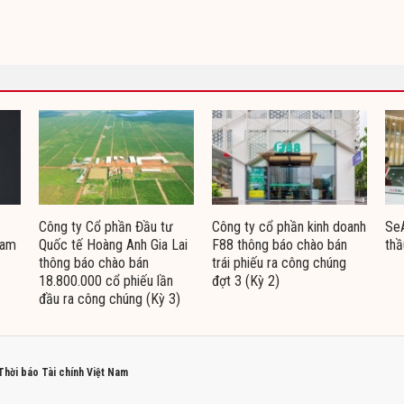
Công ty Cổ phần Đầu tư
Công ty cổ phần kinh doanh
Se
Nam
Quốc tế Hoàng Anh Gia Lai
F88 thông báo chào bán
thầ
thông báo chào bán
trái phiếu ra công chúng
18.800.000 cổ phiếu lần
đợt 3 (Kỳ 2)
đầu ra công chúng (Kỳ 3)
 Thời báo Tài chính Việt Nam