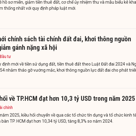
ề hồ sơ miễn, giảm tiền thuê đất, cơ chế ủy nhiệm thu và mẫu biểu kê kha
 thống nhất với quy định pháp luật mới.
ới chính sách tài chính đất đai, khơi thông nguồn
giảm gánh nặng xã hội
 Đầu tư
 định mới về tiền sử dụng đất, tiền thuê đất theo Luật Đất đai 2024 và N
54 nhằm tháo gỡ vướng mắc, khơi thông nguồn lực đất đai cho phát triể
 hối về TP.HCM đạt hơn 10,3 tỷ USD trong năm 2025
ài chính
năm 2025, kiều hối chuyển về qua các tổ chức tín dụng và tổ chức kinh t
a bàn TP. HCM đạt hơn 10,34 tỷ USD, tăng 8,3% so năm 2024.