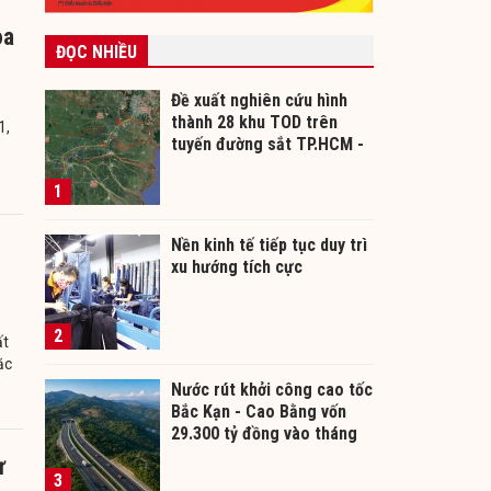
òa
ĐỌC NHIỀU
Đề xuất nghiên cứu hình
thành 28 khu TOD trên
1,
tuyến đường sắt TP.HCM -
Cần Thơ
1
Nền kinh tế tiếp tục duy trì
xu hướng tích cực
2
ất
ặc
Nước rút khởi công cao tốc
Bắc Kạn - Cao Bằng vốn
29.300 tỷ đồng vào tháng
12/2026
ự
3