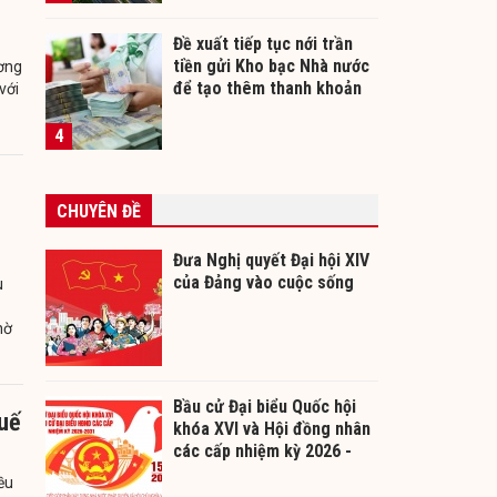
Đề xuất tiếp tục nới trần
tiền gửi Kho bạc Nhà nước
ơng
để tạo thêm thanh khoản
với
cho ngân hàng
4
CHUYÊN ĐỀ
Đưa Nghị quyết Đại hội XIV
của Đảng vào cuộc sống
u
hờ
Bầu cử Đại biểu Quốc hội
huế
khóa XVI và Hội đồng nhân
các cấp nhiệm kỳ 2026 -
2031
ều