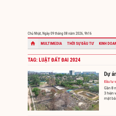
Chủ Nhật, Ngày 09 tháng 08 năm 2026,
9h16
MULTIMEDIA
THỜI SỰ ĐẦU TƯ
KINH DOA
TAG: LUẬT ĐẤT ĐAI 2024
Dự án
Đầu tư v
Gần 8 n
3 hiện 
mặt bằ