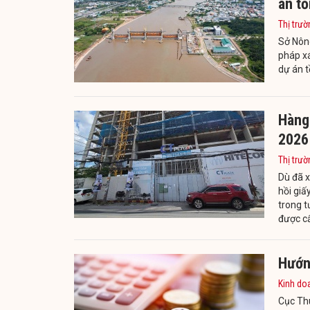
án t
Thị trườ
Sở Nôn
pháp xá
dự án t
Hàng 
2026
Thị trườ
Dù đã 
hồi giấ
trong t
được cấ
Hướng
Kinh do
Cục Thu