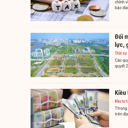
chỉnh v
bảo đảm
Đổi m
lực, 
Thời sự
Các quy
quyết 2
Kiều
Đầu tư t
Ttrong 
trên đị