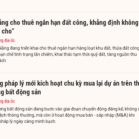
ẵng cho thuê ngắn hạn đất công, khẳng định không
- cho”
ng địa ốc
Nẵng đang triển khai cho thuê ngắn hạn hàng loạt khu đất, thửa đất côn
n chế tình trạng lấn chiếm, khai thác tạm thời quỹ đất, tăng nguồn thu
ách.
 pháp lý mới kích hoạt chu kỳ mua lại dự án trên th
ng bất động sản
ng địa ốc
ờng bất động sản đang bước vào giai đoạn chuyển động đáng kể, không 
 dịch thông thường, mà còn ở hoạt động mua bán - sáp nhập (M&A) khi
pháp lý ngày càng minh bạch.