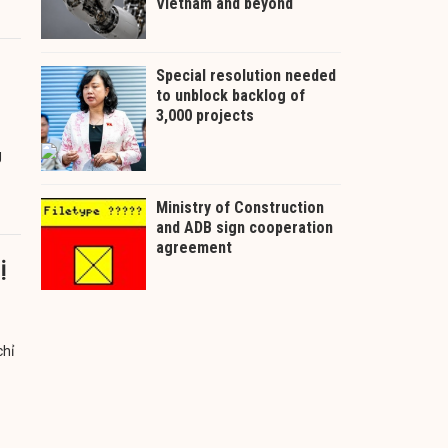
g
ị
chỉ