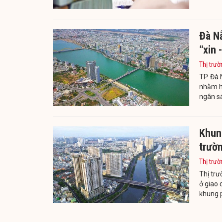
Đà N
“xin 
Thị trườ
TP. Đà 
nhằm hạ
ngân s
Khung
trườ
Thị trườ
Thị trư
ở giao
khung 