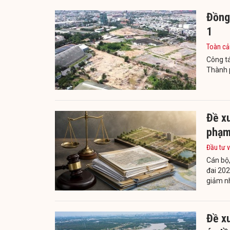
Đồng
1
Toàn cả
Công tá
Thành 
Đề xu
phạm 
Đầu tư v
Cán bộ,
đai 202
giảm nh
Đề xu