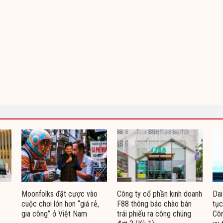
Moonfolks đặt cược vào
Công ty cổ phần kinh doanh
Dai
cuộc chơi lớn hơn “giá rẻ,
F88 thông báo chào bán
tục
gia công” ở Việt Nam
trái phiếu ra công chúng
Côn