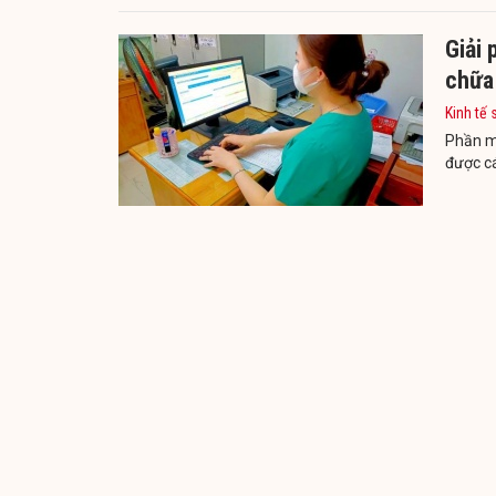
Giải
chữa
Kinh tế 
Phần m
được cá