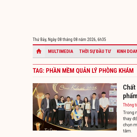
Thứ Bảy, Ngày 08 tháng 08 năm 2026,
6h35
MULTIMEDIA
THỜI SỰ ĐẦU TƯ
KINH DOA
TAG: PHẦN MỀM QUẢN LÝ PHÒNG KHÁM
Chất 
phẩm
Thông t
Trong m
thay đổ
chọn mộ
tâm.