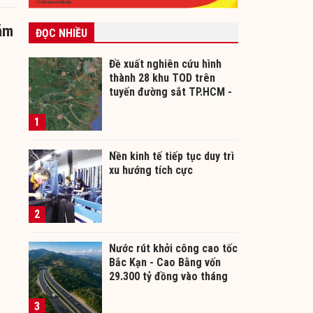
hám
ĐỌC NHIỀU
Đề xuất nghiên cứu hình
thành 28 khu TOD trên
tuyến đường sắt TP.HCM -
Cần Thơ
1
Nền kinh tế tiếp tục duy trì
xu hướng tích cực
2
Nước rút khởi công cao tốc
Bắc Kạn - Cao Bằng vốn
29.300 tỷ đồng vào tháng
12/2026
3