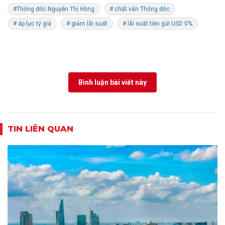
#Thống đốc Nguyễn Thị Hồng
# chất vấn Thống đốc
# áp lực tỷ giá
# giảm lãi suất
# lãi suất tiền gửi USD 0%
Bình luận bài viết này
TIN LIÊN QUAN