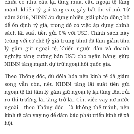
chưa có nhu cầu lại tăng mua, cầu ngoại tệ tăng
mạnh khiến tỷ giá tăng cao, gây bất ổn vĩ mô. Từ
năm 2016, NHNN áp dụng nhiều giải pháp đồng bộ
để ổn định tỷ giá, trong đó có việc áp dụng chính
sách lãi suất tiền gửi 0% với USD. Chính sách này
(cùng với cơ chế tỷ giá trung tâm) đã làm giảm tâm
lý găm giữ ngoại tệ, khiến người dân và doanh
nghiệp tăng cường bán USD cho ngân hàng, giúp
NHNN tăng mạnh dự trữ ngoại hối quốc gia.
Theo Thống đốc, dù đôla hóa nền kinh tế đã giảm
song vẫn còn, nếu NHNN tăng lãi suất tiền gửi
ngoại tệ thì tâm lý găm giữ ngoại tệ lại tăng lên, rủi
ro thị trường lại tăng trở lại. Còn việc vay nợ nước
ngoài - theo Thống đốc - là không thể tránh, nền
kinh tế cần vay nợ để đảm bảo phát triển kinh tế xã
hội.