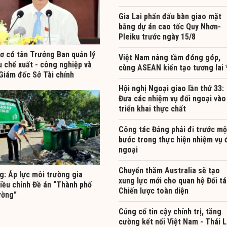
Gia Lai phấn đấu bàn giao mặt
bằng dự án cao tốc Quy Nhơn-
Pleiku trước ngày 15/8
ơ có tân Trưởng Ban quản lý
Việt Nam nâng tầm đóng góp,
u chế xuất - công nghiệp và
cùng ASEAN kiến tạo tương lai 
Giám đốc Sở Tài chính
Hội nghị Ngoại giao lần thứ 33:
Đưa các nhiệm vụ đối ngoại vào
triển khai thực chất
Công tác Đảng phải đi trước mộ
bước trong thực hiện nhiệm vụ 
ngoại
Chuyến thăm Australia sẽ tạo
g: Áp lực môi trường gia
xung lực mới cho quan hệ Đối t
điều chỉnh Đề án “Thành phố
Chiến lược toàn diện
ường”
Củng cố tin cậy chính trị, tăng
cường kết nối Việt Nam - Thái 