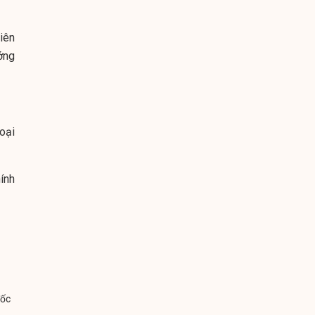
liên
ớng
oại
ính
đốc