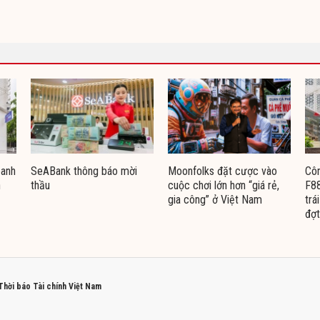
oanh
SeABank thông báo mời
Moonfolks đặt cược vào
Côn
n
thầu
cuộc chơi lớn hơn “giá rẻ,
F88
gia công” ở Việt Nam
trá
đợt
 Thời báo Tài chính Việt Nam