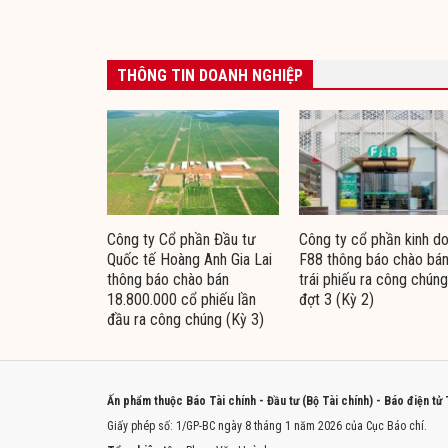
THÔNG TIN DOANH NGHIỆP
Công ty Cổ phần Đầu tư
Công ty cổ phần kinh d
Quốc tế Hoàng Anh Gia Lai
F88 thông báo chào bá
thông báo chào bán
trái phiếu ra công chúng
18.800.000 cổ phiếu lần
đợt 3 (Kỳ 2)
đầu ra công chúng (Kỳ 3)
Ấn phẩm thuộc Báo Tài chính - Đầu tư (Bộ Tài chính) - Báo điện tử
Giấy phép số: 1/GP-BC ngày 8 tháng 1 năm 2026 của Cục Báo chí.