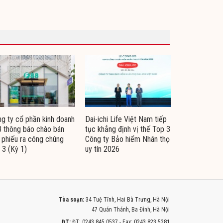
g ty cổ phần kinh doanh
Dai-ichi Life Việt Nam tiếp
 thông báo chào bán
tục khẳng định vị thế Top 3
i phiếu ra công chúng
Công ty Bảo hiểm Nhân thọ
 3 (Kỳ 1)
uy tín 2026
Tòa soạn:
34 Tuệ Tĩnh, Hai Bà Trưng, Hà Nội
47 Quán Thánh, Ba Đình, Hà Nội
ĐT:
ĐT: 0243.845.0537 - Fax: 0243.823.5281