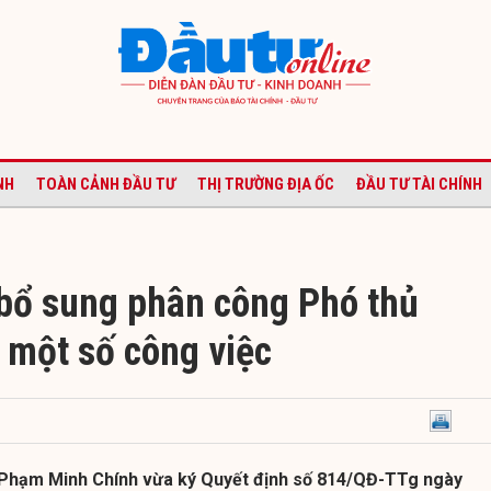
NH
TOÀN CẢNH ĐẦU TƯ
THỊ TRƯỜNG ĐỊA ỐC
ĐẦU TƯ TÀI CHÍNH
bổ sung phân công Phó thủ
 một số công việc
 Phạm Minh Chính vừa ký Quyết định số 814/QĐ-TTg ngày