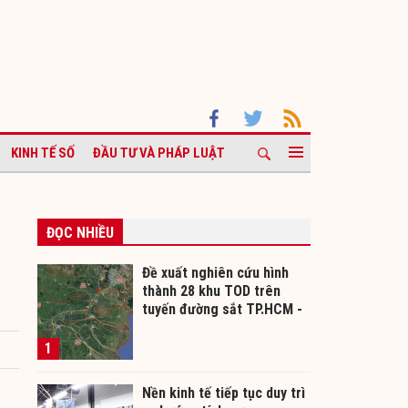
KINH TẾ SỐ
ĐẦU TƯ VÀ PHÁP LUẬT
ĐỌC NHIỀU
Đề xuất nghiên cứu hình
thành 28 khu TOD trên
tuyến đường sắt TP.HCM -
Cần Thơ
1
Nền kinh tế tiếp tục duy trì