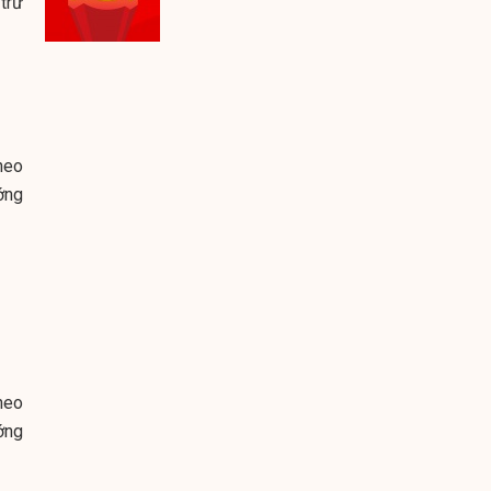
trữ
heo
ớng
heo
ớng