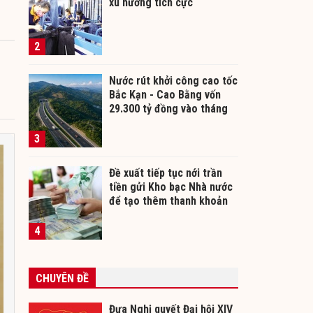
xu hướng tích cực
2
Nước rút khởi công cao tốc
Bắc Kạn - Cao Bằng vốn
29.300 tỷ đồng vào tháng
12/2026
3
Đề xuất tiếp tục nới trần
tiền gửi Kho bạc Nhà nước
để tạo thêm thanh khoản
cho ngân hàng
4
CHUYÊN ĐỀ
Đưa Nghị quyết Đại hội XIV