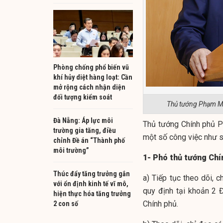
Phòng chống phổ biến vũ
khí hủy diệt hàng loạt: Cần
mở rộng cách nhận diện
đối tượng kiểm soát
Thủ tướng Phạm Mi
Đà Nẵng: Áp lực môi
Thủ tướng Chính phủ P
trường gia tăng, điều
một số công việc như s
chỉnh Đề án “Thành phố
môi trường”
1- Phó thủ tướng Ch
Thúc đẩy tăng trưởng gắn
a) Tiếp tục theo dõi, 
với ổn định kinh tế vĩ mô,
quy định tại khoản 2 
hiện thực hóa tăng trưởng
Chính phủ.
2 con số