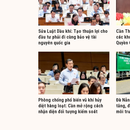
Sửa Luật Dầu khí: Tạo thuận lợi cho
Cần Th
đầu tư phải đi cùng bảo vệ tài
các kh
nguyên quốc gia
Quyền 
Phòng chống phổ biến vũ khí hủy
Đà Nẵn
diệt hàng loạt: Cần mở rộng cách
tăng, 
nhận diện đối tượng kiểm soát
môi tr