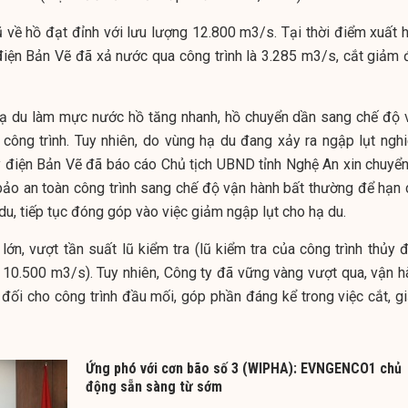
 về hồ đạt đỉnh với lưu lượng 12.800 m3/s. Tại thời điểm xuất h
điện Bản Vẽ đã xả nước qua công trình là 3.285 m3/s, cắt giảm 
 hạ du làm mực nước hồ tăng nhanh, hồ chuyển dần sang chế độ 
công trình. Tuy nhiên, do vùng hạ du đang xảy ra ngập lụt ngh
y điện Bản Vẽ đã báo cáo Chủ tịch UBND tỉnh Nghệ An xin chuyển
ảo an toàn công trình sang chế độ vận hành bất thường để hạn 
du, tiếp tục đóng góp vào việc giảm ngập lụt cho hạ du.
 lớn, vượt tần suất lũ kiểm tra (lũ kiểm tra của công trình thủy 
 10.500 m3/s). Tuy nhiên, Công ty đã vững vàng vượt qua, vận h
đối cho công trình đầu mối, góp phần đáng kể trong việc cắt, g
Ứng phó với cơn bão số 3 (WIPHA): EVNGENCO1 chủ
động sẵn sàng từ sớm