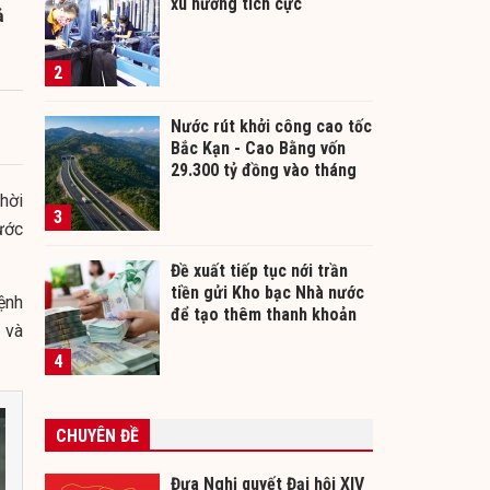
xu hướng tích cực
ả
2
Nước rút khởi công cao tốc
Bắc Kạn - Cao Bằng vốn
29.300 tỷ đồng vào tháng
12/2026
hời
3
ước
Đề xuất tiếp tục nới trần
tiền gửi Kho bạc Nhà nước
ệnh
để tạo thêm thanh khoản
 và
cho ngân hàng
4
CHUYÊN ĐỀ
Đưa Nghị quyết Đại hội XIV