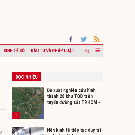
KINH TẾ SỐ
ĐẦU TƯ VÀ PHÁP LUẬT
ĐỌC NHIỀU
Đề xuất nghiên cứu hình
thành 28 khu TOD trên
tuyến đường sắt TP.HCM -
Cần Thơ
1
Nền kinh tế tiếp tục duy trì
c