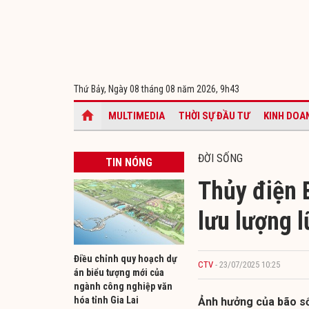
Thứ Bảy, Ngày 08 tháng 08 năm 2026,
9h43
MULTIMEDIA
THỜI SỰ ĐẦU TƯ
KINH DOA
ĐỜI SỐNG
TIN NÓNG
Thủy điện B
lưu lượng l
Điều chỉnh quy hoạch dự
CTV
- 23/07/2025 10:25
án biểu tượng mới của
ngành công nghiệp văn
hóa tỉnh Gia Lai
Ảnh hưởng của bão số 