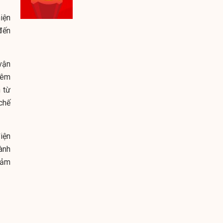
iện
đến
vận
iêm
 từ
chế
điện
ành
iảm