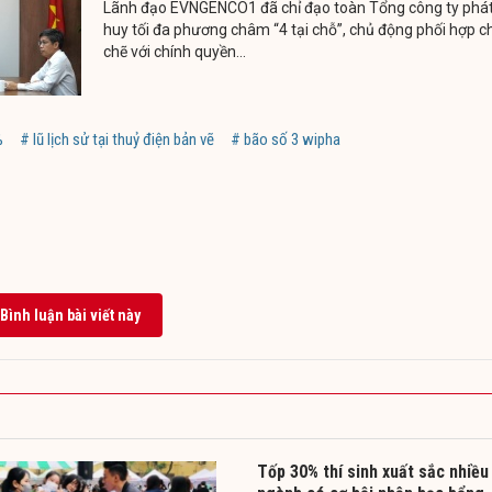
Lãnh đạo EVNGENCO1 đã chỉ đạo toàn Tổng công ty phá
huy tối đa phương châm “4 tại chỗ”, chủ động phối hợp c
chẽ với chính quyền...
%
# lũ lịch sử tại thuỷ điện bản vẽ
# bão số 3 wipha
Bình luận bài viết này
Tốp 30% thí sinh xuất sắc nhiều