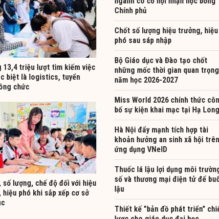
ngành có cơ hội nhận học bổng
Chính phủ
Chốt số lượng hiệu trưởng, hiệu
phó sau sáp nhập
Bộ Giáo dục và Đào tạo chốt
13,4 triệu lượt tìm kiếm việc
những mốc thời gian quan trọng
c biệt là logistics, tuyển
năm học 2026-2027
ông chức
Miss World 2026 chính thức cô
bố sự kiện khai mạc tại Hạ Lon
Hà Nội đẩy mạnh tích hợp tài
khoản hưởng an sinh xã hội trê
ứng dụng VNeID
Thuốc lá lậu lợi dụng môi trườn
số và thương mại điện tử để bu
 số lượng, chế độ đối với hiệu
lậu
 hiệu phó khi sắp xếp cơ sở
ục
Thiết kế "bản đồ phát triển" chi
lược cho giáo dục đại học