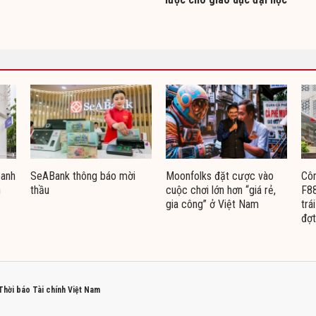
oanh
SeABank thông báo mời
Moonfolks đặt cược vào
Côn
n
thầu
cuộc chơi lớn hơn “giá rẻ,
F88
gia công” ở Việt Nam
trá
đợt
 Thời báo Tài chính Việt Nam