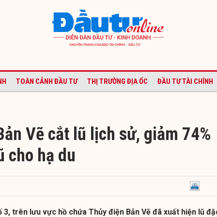
NH
TOÀN CẢNH ĐẦU TƯ
THỊ TRƯỜNG ĐỊA ỐC
ĐẦU TƯ TÀI CHÍNH
ản Vẽ cắt lũ lịch sử, giảm 74%
ũ cho hạ du
3, trên lưu vực hồ chứa Thủy điện Bản Vẽ đã xuất hiện lũ đặ