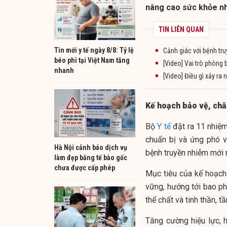
nâng cao sức khỏe n
TIN LIÊN QUAN
Tin mới y tế ngày 8/8: Tỷ lệ
Cảnh giác với bệnh tru
béo phì tại Việt Nam tăng
[Video] Vai trò phòng
nhanh
[Video] Điều gì xảy r
Kế hoạch bảo vệ, ch
Bộ
Y tế
đặt ra 11 nhiệm
chuẩn bị và ứng phó v
Hà Nội cảnh báo dịch vụ
bệnh truyền nhiễm mới n
làm đẹp bằng tế bào gốc
chưa được cấp phép
Mục tiêu của kế hoạch 
vững, hướng tới bao p
thể chất và tinh thần, 
Tăng cường hiệu lực, h