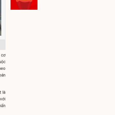
 cơ
uộc
heo
oán
 là
với
hẩn