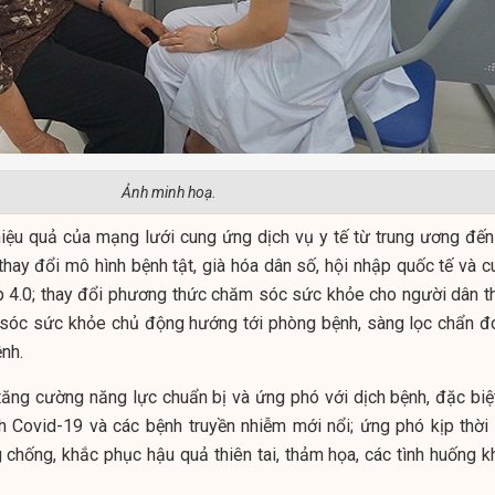
Ảnh minh hoạ.
hiệu quả của mạng lưới cung ứng dịch vụ y tế từ trung ương đến
hay đổi mô hình bệnh tật, già hóa dân số, hội nhập quốc tế và c
 4.0; thay đổi phương thức chăm sóc sức khỏe cho người dân t
sóc sức khỏe chủ động hướng tới phòng bệnh, sàng lọc chẩn đ
nh.
tăng cường năng lực chuẩn bị và ứng phó với dịch bệnh, đặc biệt
h Covid-19 và các bệnh truyền nhiễm mới nổi; ứng phó kịp thời 
g chống, khắc phục hậu quả thiên tai, thảm họa, các tình huống k