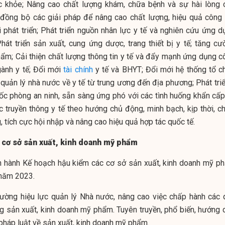
c khỏe; Nâng cao chất lượng khám, chữa bệnh và sự hài lòng 
 đồng bộ các giải pháp để nâng cao chất lượng, hiệu quả công 
 phát triển; Phát triển nguồn nhân lực y tế và nghiên cứu ứng d
át triển sản xuất, cung ứng dược, trang thiết bị y tế; tăng cư
hẩm; Cải thiện chất lượng thông tin y tế và đẩy mạnh ứng dụng c
gành y tế; Đổi mới
tài chính
y tế và BHYT; Đổi mới hệ thống tổ c
quản lý nhà nước về y tế từ trung ương đến địa phương; Phát triể
ốc phòng an ninh, sẵn sàng ứng phó với các tình huống khẩn cấp
c truyền thông y tế theo hướng chủ động, minh bạch, kịp thời, ch
, tích cực hội nhập và nâng cao hiệu quả hợp tác quốc tế.
 cơ sở sản xuất, kinh doanh mỹ phẩm
n hành Kế hoạch hậu kiểm các cơ sở sản xuất, kinh doanh mỹ p
 năm 2023.
ờng hiệu lực quản lý Nhà nước, nâng cao việc chấp hành các 
ng sản xuất, kinh doanh mỹ phẩm. Tuyên truyền, phổ biến, hướng 
 pháp luật về sản xuất, kinh doanh mỹ phẩm.