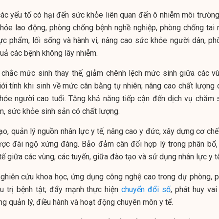
ác yếu tố có hại đến sức khỏe liên quan đến ô nhiễm môi trường
 khỏe lao động, phòng chống bệnh nghề nghiệp, phòng chống tai 
hực phẩm, lối sống và hành vi, nâng cao sức khỏe người dân, ph
quả các bệnh không lây nhiễm.
 chắc mức sinh thay thế, giảm chênh lệch mức sinh giữa các vù
iới tính khi sinh về mức cân bằng tự nhiên; nâng cao chất lượng 
ỏe người cao tuổi. Tăng khả năng tiếp cận đến dịch vụ chăm 
m, sức khỏe sinh sản có chất lượng.
ạo, quản lý nguồn nhân lực y tế, nâng cao y đức, xây dựng cơ chế
ược đãi ngộ xứng đáng. Bảo đảm cân đối hợp lý trong phân bổ,
ế giữa các vùng, các tuyến, giữa đào tạo và sử dụng nhân lực y t
ghiên cứu khoa học, ứng dụng công nghệ cao trong dự phòng, p
u trị bệnh tật; đẩy mạnh thực hiện
chuyển đổi số
, phát huy vai
ng quản lý, điều hành và hoạt động chuyên môn y tế.