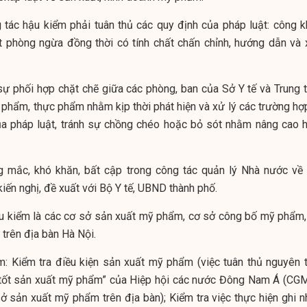
tác hậu kiểm phải tuân thủ các quy định của pháp luật: công kh
ất phòng ngừa đồng thời có tính chất chấn chỉnh, hướng dẫn và 
sự phối hợp chặt chẽ giữa các phòng, ban của Sở Y tế và Trung 
phẩm, thực phẩm nhằm kịp thời phát hiện và xử lý các trường hợp
a pháp luật, tránh sự chồng chéo hoặc bỏ sót nhằm nâng cao h
 mắc, khó khăn, bất cập trong công tác quản lý Nhà nước về
iến nghị, đề xuất với Bộ Y tế, UBND thành phố.
ậu kiểm là các cơ sở sản xuất mỹ phẩm, cơ sở công bố mỹ phẩm,
trên địa bàn Hà Nội.
: Kiểm tra điều kiện sản xuất mỹ phẩm (việc tuân thủ nguyên t
 tốt sản xuất mỹ phẩm” của Hiệp hội các nước Đông Nam Á (CG
 sản xuất mỹ phẩm trên địa bàn); Kiểm tra việc thực hiện ghi n