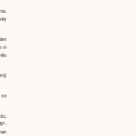
ai,
xây
tâm
 vi
iệu
 mỹ
 cơ
ắc,
MP-
han