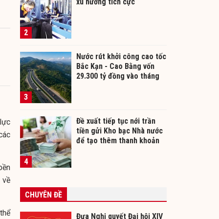
xu hướng tích cực
2
Nước rút khởi công cao tốc
Bắc Kạn - Cao Bằng vốn
29.300 tỷ đồng vào tháng
12/2026
3
Đề xuất tiếp tục nới trần
lực
tiền gửi Kho bạc Nhà nước
các
để tạo thêm thanh khoản
cho ngân hàng
4
bền
 về
CHUYÊN ĐỀ
thể
Đưa Nghị quyết Đại hội XIV