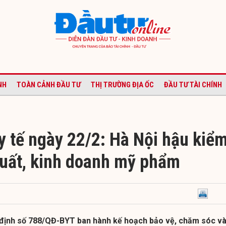
NH
TOÀN CẢNH ĐẦU TƯ
THỊ TRƯỜNG ĐỊA ỐC
ĐẦU TƯ TÀI CHÍNH
y tế ngày 22/2: Hà Nội hậu kiể
xuất, kinh doanh mỹ phẩm
 định số 788/QĐ-BYT ban hành kế hoạch bảo vệ, chăm sóc v