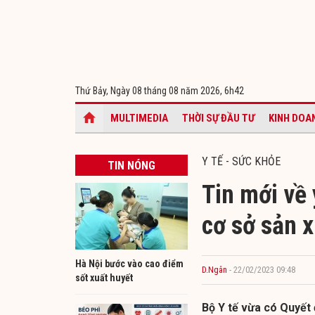
Thứ Bảy, Ngày 08 tháng 08 năm 2026,
6h42
MULTIMEDIA
THỜI SỰ ĐẦU TƯ
KINH DOA
Y TẾ - SỨC KHỎE
TIN NÓNG
Tin mới về 
cơ sở sản 
Hà Nội bước vào cao điểm
D.Ngân
- 22/02/2023 09:48
sốt xuất huyết
Bộ Y tế vừa có Quyết