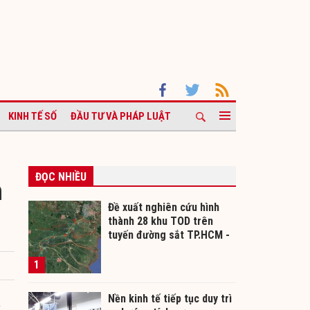
KINH TẾ SỐ
ĐẦU TƯ VÀ PHÁP LUẬT
ĐỌC NHIỀU
m
Đề xuất nghiên cứu hình
thành 28 khu TOD trên
tuyến đường sắt TP.HCM -
Cần Thơ
1
Nền kinh tế tiếp tục duy trì
à