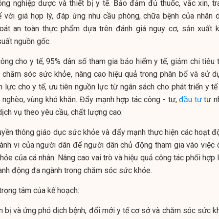
công nghiệp dược và thiết bị y tế. Bảo đảm đủ thuốc, vắc xin, tr
tế với giá hợp lý, đáp ứng nhu cầu phòng, chữa bệnh của nhân d
oát an toàn thực phẩm dựa trên đánh giá nguy cơ, sản xuất k
suất nguồn gốc.
công cho y tế, 95% dân số tham gia bảo hiểm y tế, giảm chi tiêu 
ho chăm sóc sức khỏe, nâng cao hiệu quả trong phân bổ và sử d
lực cho y tế, ưu tiên nguồn lực từ ngân sách cho phát triển y tế
g nghèo, vùng khó khăn. Đẩy mạnh hợp tác công - tư,
đầu tư
tư n
dịch vụ theo yêu cầu, chất lượng cao.
ruyền thông giáo dục sức khỏe và đẩy mạnh thực hiện các hoạt đ
hành vi của người dân để người dân chủ động tham gia vào việc 
hỏe của cá nhân. Nâng cao vai trò và hiệu quả công tác phối hợp 
ành động đa ngành trong chăm sóc sức khỏe.
 trọng tâm của kế hoạch:
 bị và ứng phó dịch bệnh, đổi mới y tế cơ sở và chăm sóc sức k