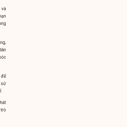
 và
nạn
òng
ng,
dân
sóc
 để
 sử
ế.
hát
 trò