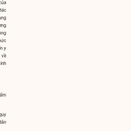
của
tác
ụng
ờng
ông
hức
n y
 về
ính
hẩm
quy
dẫn