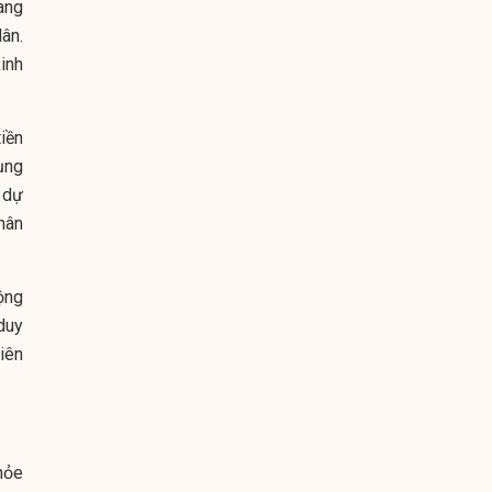
ang
ân.
inh
tiền
ụng
 dự
hân
ộng
duy
liên
hỏe