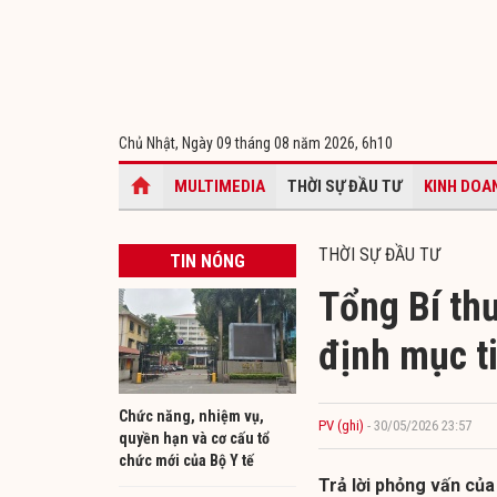
Chủ Nhật, Ngày 09 tháng 08 năm 2026,
6h10
MULTIMEDIA
THỜI SỰ ĐẦU TƯ
KINH DOA
THỜI SỰ ĐẦU TƯ
TIN NÓNG
Tổng Bí thư
định mục t
Chức năng, nhiệm vụ,
PV (ghi)
- 30/05/2026 23:57
quyền hạn và cơ cấu tổ
chức mới của Bộ Y tế
Trả lời phỏng vấn của