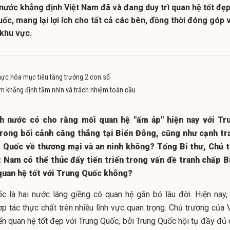
 nước khẳng định Việt Nam đã và đang duy trì quan hệ tốt đẹ
ốc, mang lại lợi ích cho tất cả các bên, đồng thời đóng góp 
 khu vực.
thực hóa mục tiêu tăng trưởng 2 con số
am khẳng định tầm nhìn và trách nhiệm toàn cầu
ch nước có cho rằng mối quan hệ "ấm áp" hiện nay với Tr
trong bối cảnh căng thẳng tại Biển Đông, cũng như cạnh tr
 Quốc về thương mại và an ninh không? Tổng Bí thư, Chủ t
t Nam có thể thúc đẩy tiến triển trong vấn đề tranh chấp B
quan hệ tốt với Trung Quốc không?
c là hai nước láng giềng có quan hệ gắn bó lâu đời. Hiện nay, 
p tác thực chất trên nhiều lĩnh vực quan trọng. Chủ trương của V
iển quan hệ tốt đẹp với Trung Quốc, bởi Trung Quốc hội tụ đầy đủ