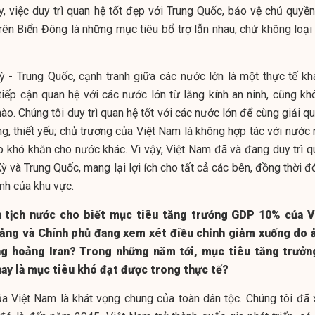
ậy, việc duy trì quan hệ tốt đẹp với Trung Quốc, bảo vệ chủ quyề
rên Biển Đông là những mục tiêu bổ trợ lẫn nhau, chứ không loại 
ỳ - Trung Quốc, cạnh tranh giữa các nước lớn là một thực tế kh
iếp cận quan hệ với các nước lớn từ lăng kính an ninh, cũng kh
o. Chúng tôi duy trì quan hệ tốt với các nước lớn để cùng giải q
g, thiết yếu; chủ trương của Việt Nam là không hợp tác với nước 
o khó khăn cho nước khác. Vì vậy, Việt Nam đã và đang duy trì q
ỳ và Trung Quốc, mang lại lợi ích cho tất cả các bên, đồng thời 
nh của khu vực.
ủ tịch nước cho biết mục tiêu tăng trưởng GDP 10% của V
Đảng và Chính phủ đang xem xét điều chỉnh giảm xuống do 
g hoảng Iran? Trong những năm tới, mục tiêu tăng trưởn
hay là mục tiêu khó đạt được trong thực tế?
ủa Việt Nam là khát vọng chung của toàn dân tộc. Chúng tôi đã 