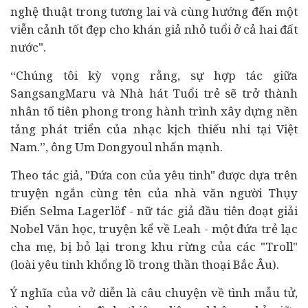
nghệ thuật trong tương lai và cùng hướng đến một
viễn cảnh tốt đẹp cho khán giả nhỏ tuổi ở cả hai đất
nước".
“Chúng tôi kỳ vọng rằng, sự hợp tác giữa
SangsangMaru và Nhà hát Tuổi trẻ sẽ trở thành
nhân tố tiên phong trong hành trình xây dựng nền
tảng phát triển của nhạc kịch thiếu nhi tại Việt
Nam.”, ông Um Dongyoul nhấn mạnh.
Theo tác giả, "Đứa con của yêu tinh" được dựa trên
truyện ngắn cùng tên của nhà văn người Thụy
Điển Selma Lagerlöf - nữ tác giả đầu tiên đoạt giải
Nobel Văn học, truyện kể về Leah - một đứa trẻ lạc
cha mẹ, bị bỏ lại trong khu rừng của các "Troll"
(loài yêu tinh khổng lồ trong thần thoại Bắc Âu).
Ý nghĩa của vở diễn là câu chuyện về tình mẫu tử,