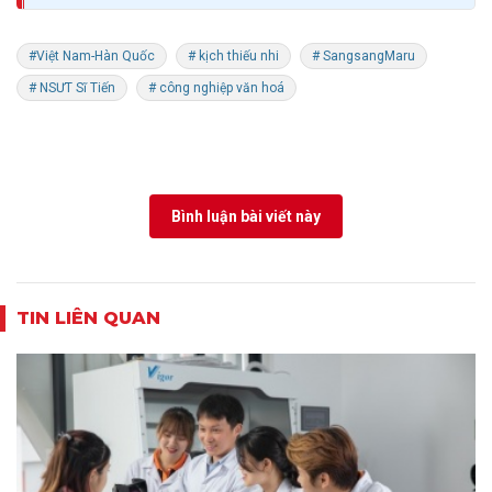
#Việt Nam-Hàn Quốc
# kịch thiếu nhi
# SangsangMaru
# NSƯT Sĩ Tiến
# công nghiệp văn hoá
Bình luận bài viết này
TIN LIÊN QUAN