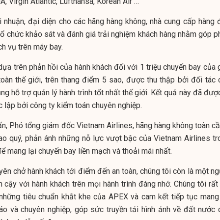
A, Virgin Atlantic, Lufthansa, Korean Air …
ợi nhuận, đại diện cho các hãng hàng không, nhà cung cấp hàng 
 tổ chức khảo sát và đánh giá trải nghiệm khách hàng nhằm góp p
ch vụ trên máy bay.
dựa trên phản hồi của hành khách đối với 1 triệu chuyến bay của 
àn thế giới, trên thang điểm 5 sao, được thu thập bởi đối tác 
ng hỗ trợ quản lý hành trình tốt nhất thế giới. Kết quả này đã đượ
 lập bởi công ty kiểm toán chuyên nghiệp.
n, Phó tổng giám đốc Vietnam Airlines, hãng hàng không toàn cầ
ao quý, phản ánh những nỗ lực vượt bậc của Vietnam Airlines tr
ể mang lại chuyến bay liền mạch và thoải mái nhất.
ên chở hành khách tới điểm đến an toàn, chúng tôi còn là một ng
 cậy với hành khách trên mọi hành trình đáng nhớ. Chúng tôi rất 
hững tiêu chuẩn khắt khe của APEX và cam kết tiếp tục mang 
đáo và chuyên nghiệp, góp sức truyền tải hình ảnh về đất nước 