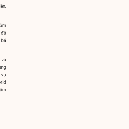
ền,
hằm
 đã
 bá
 và
àng
 vụ
rld
năm