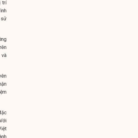
 trí
ình
à sử
ởng
trên
 và
yên
hận
iệm
đặc
 Với
iệt
ành