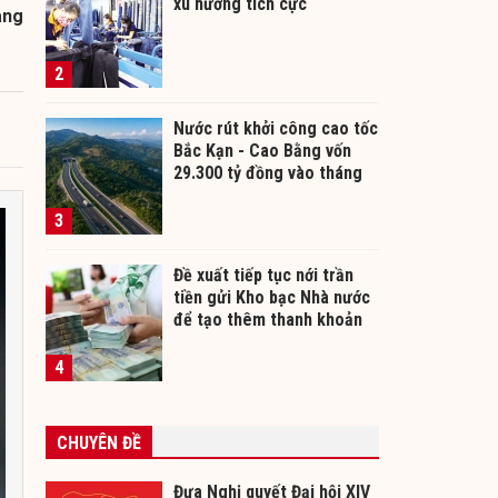
xu hướng tích cực
àng
2
Nước rút khởi công cao tốc
Bắc Kạn - Cao Bằng vốn
29.300 tỷ đồng vào tháng
12/2026
3
Đề xuất tiếp tục nới trần
tiền gửi Kho bạc Nhà nước
để tạo thêm thanh khoản
cho ngân hàng
4
CHUYÊN ĐỀ
Đưa Nghị quyết Đại hội XIV