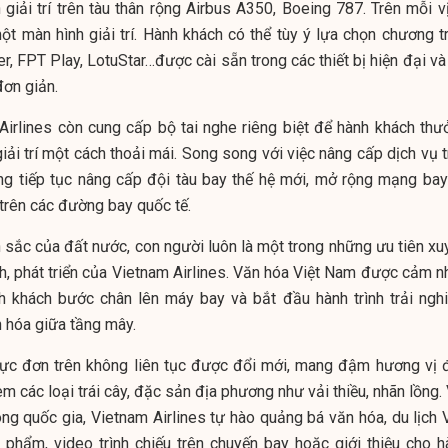
giải trí trên tàu thân rộng Airbus A350, Boeing 787. Trên mỗi vị
t màn hình giải trí. Hành khách có thể tùy ý lựa chọn chương tr
r, FPT Play, LotuStar…được cài sẵn trong các thiết bị hiện đại v
đơn giản.
Airlines còn cung cấp bộ tai nghe riêng biệt để hành khách thư
iải trí một cách thoải mái. Song song với việc nâng cấp dịch vụ 
ng tiếp tục nâng cấp đội tàu bay thế hệ mới, mở rộng mạng bay
 trên các đường bay quốc tế.
n sắc của đất nước, con người luôn là một trong những ưu tiên xu
nh, phát triển của Vietnam Airlines. Văn hóa Việt Nam được cảm n
nh khách bước chân lên máy bay và bắt đầu hành trình trải ngh
 hóa giữa tầng mây.
hực đơn trên không liên tục được đổi mới, mang đậm hương vị 
m các loại trái cây, đặc sản địa phương như vải thiều, nhãn lồng.
ng quốc gia, Vietnam Airlines tự hào quảng bá văn hóa, du lịch V
phẩm, video trình chiếu trên chuyến bay hoặc giới thiệu cho h