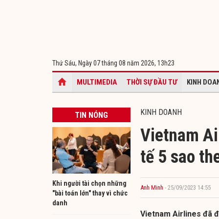
Thứ Sáu, Ngày 07 tháng 08 năm 2026,
13h23
MULTIMEDIA
THỜI SỰ ĐẦU TƯ
KINH DOA
KINH DOANH
TIN NÓNG
Vietnam Ai
tế 5 sao t
Khi người tài chọn những
Anh Minh
- 25/09/2023 14:55
"bài toán lớn" thay vì chức
danh
Vietnam Airlines đã 