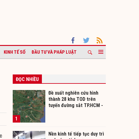
KINH TẾ SỐ
ĐẦU TƯ VÀ PHÁP LUẬT
ĐỌC NHIỀU
Đề xuất nghiên cứu hình
thành 28 khu TOD trên
tuyến đường sắt TP.HCM -
Cần Thơ
1
Nền kinh tế tiếp tục duy trì
c