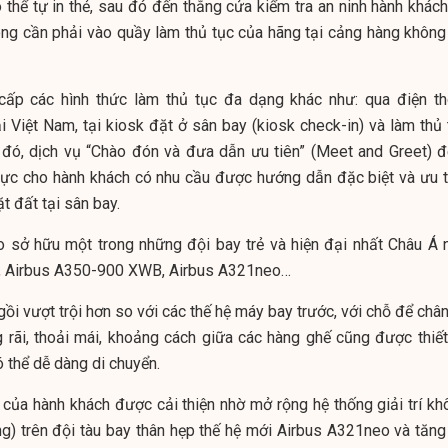
ó thể tự in thẻ, sau đó đến thẳng cửa kiểm tra an ninh hành khác
ng cần phải vào quầy làm thủ tục của hãng tại cảng hàng không
cấp các hình thức làm thủ tục đa dạng khác như: qua điện th
i Việt Nam, tại kiosk đặt ở sân bay (kiosk check-in) và làm thủ 
 đó, dịch vụ “Chào đón và đưa dẫn ưu tiên” (Meet and Greet) 
thực cho hành khách có nhu cầu được hướng dẫn đặc biệt và ưu t
t đất tại sân bay.
ào sở hữu một trong những đội bay trẻ và hiện đại nhất Châu Á 
, Airbus A350-900 XWB, Airbus A321neo…
ồi vượt trội hơn so với các thế hệ máy bay trước, với chỗ để châ
rãi, thoải mái, khoảng cách giữa các hàng ghế cũng được thiết
 thể dễ dàng di chuyển.
 của hành khách được cải thiện nhờ mở rộng hệ thống giải trí kh
g) trên đội tàu bay thân hẹp thế hệ mới Airbus A321neo và tăng