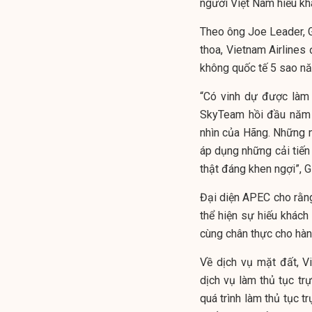
người Việt Nam hiếu kh
Theo ông Joe Leader, G
thoa, Vietnam Airlines
không quốc tế 5 sao n
“Có vinh dự được làm 
SkyTeam hồi đầu năm n
nhìn của Hãng. Những n
áp dụng những cải tiến
thật đáng khen ngợi”, 
Đại diện APEC cho rằng,
thể hiện sự hiếu khách
cùng chân thực cho hàn
Về dịch vụ mặt đất, V
dịch vụ làm thủ tục trự
quá trình làm thủ tục