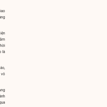
iao
àng
iện
tầm
hời
 là
đáo,
 vô
ụng
ành
 qua