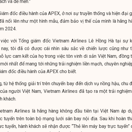
ách và dễ mến.”
iám đốc điều hành của APEX, ở nơi sự truyền thống và hiện đại g
 đã nổi lên như một hình mẫu, đảm bảo vị thế của mình là hãng h
ăm 2024.
việc với Tổng giám đốc Vietnam Airlines Lê Hồng Hà tại sự k
ay, tôi đã có được cái nhìn sâu sắc về chiến lược cũng như 
ỗ lực cam kết của họ trong việc tôn vinh di sản Việt Nam, đồng t
 mới nhất để mang tới những trải nghiệm liền mạch, chuyên nghiệp
Giám đốc điều hành của APEX cho biết.
 từ hệ thống giải trí trên chuyến bay đến dịch vụ nồng hậu, chu 
 của người Việt Nam, Vietnam Airlines đã tạo ra một trải nghiệm
h khách.
ietnam Airlines là hãng hàng không đầu tiên tại Việt Nam áp d
c tuyến trên toàn bộ mạng lưới sân bay nội địa. Sau khi hoàn th
 trực tuyến, hành khách sẽ nhận được “Thẻ lên máy bay trực tuyến”