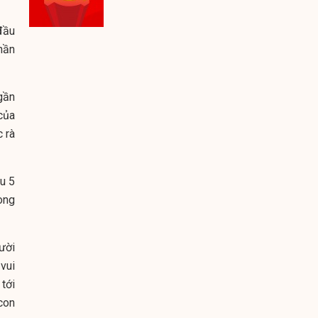
đầu
hần
gần
của
c rà
u 5
ong
ười
vui
tới
con