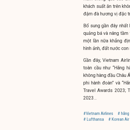
khách suất ăn trên khô
đậm đà hương vị đặc t
Bổ sung gần đây nhất l
quảng bá và nâng tầm 
một lần nữa khẳng địn
hình ảnh, đất nước con 
Gần đây, Vietnam Airl
toàn cầu như “Hãng h
không hàng đầu Châu Á
phi hành đoàn” và “Hã
Travel Awards 2023; T
2023…
#Vietnam Airlines
# hãng
# Lufthansa
# Korean Air