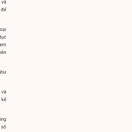
h và
 để
oại
tục
đem
iên
như
n và
 kế
ông
 số