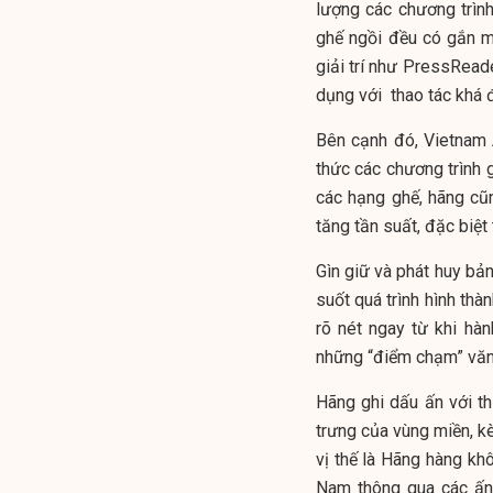
lượng các chương trình 
ghế ngồi đều có gắn mộ
giải trí như PressReade
dụng với thao tác khá 
Bên cạnh đó, Vietnam 
thức các chương trình g
các hạng ghế, hãng cũ
tăng tần suất, đặc biệt
Gìn giữ và phát huy bả
suốt quá trình hình thà
rõ nét ngay từ khi hà
những “điểm chạm” văn
Hãng ghi dấu ấn với t
trưng của vùng miền, kè
vị thế là Hãng hàng khô
Nam thông qua các ấn 