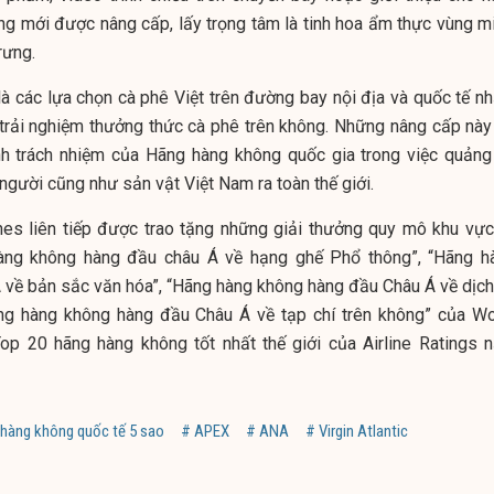
ng mới được nâng cấp, lấy trọng tâm là tinh hoa ẩm thực vùng mi
rưng.
à các lựa chọn cà phê Việt trên đường bay nội địa và quốc tế n
trải nghiệm thưởng thức cà phê trên không. Những nâng cấp này
h trách nhiệm của Hãng hàng không quốc gia trong việc quảng
người cũng như sản vật Việt Nam ra toàn thế giới.
ines liên tiếp được trao tặng những giải thưởng quy mô khu vực
àng không hàng đầu châu Á về hạng ghế Phổ thông”, “Hãng h
 về bản sắc văn hóa”, “Hãng hàng không hàng đầu Châu Á về dịch
ng hàng không hàng đầu Châu Á về tạp chí trên không” của Wo
op 20 hãng hàng không tốt nhất thế giới của Airline Ratings 
 hàng không quốc tế 5 sao
# APEX
# ANA
# Virgin Atlantic