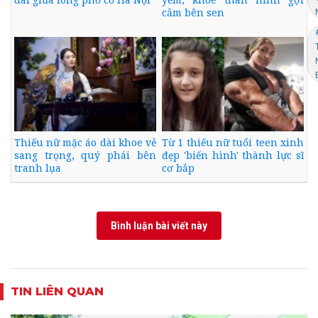
cảm bên sen
Thiếu nữ mặc áo dài khoe vẻ
Từ 1 thiếu nữ tuổi teen xinh
sang trọng, quý phái bên
đẹp 'biến hình' thành lực sĩ
tranh lụa
cơ bắp
Bình luận bài viết này
TIN LIÊN QUAN