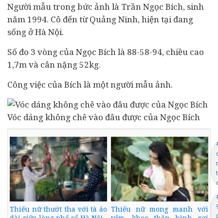
Người mẫu trong bức ảnh là Trần Ngọc Bích, sinh
năm 1994. Cô đến từ Quảng Ninh, hiện tại đang
sống ở Hà Nội.
Số đo 3 vòng của Ngọc Bích là 88-58-94, chiều cao
1,7m và cân nặng 52kg.
Công việc của Bích là một người mẫu ảnh.
Vóc dáng không chê vào đâu được của Ngọc Bích
Thiếu nữ thướt tha với tà áo
Thiếu nữ mong manh với
dài giữa lòng phố cổ Hà Nội
yếm, khoe thân hình gợi