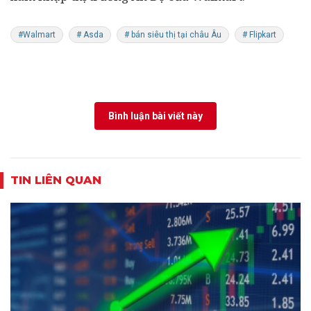
#Walmart
# Asda
# bán siêu thị tại châu Âu
# Flipkart
Bình luận bài viết này
TIN LIÊN QUAN