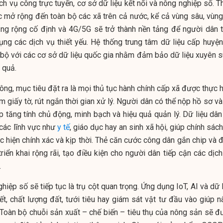
ch vụ công trực tuyến, cơ sở dữ liệu kết nối và nông nghiệp số. 
 mở rộng đến toàn bộ các xã trên cả nước, kể cả vùng sâu, vùng
ăng rộng cố định và 4G/5G sẽ trở thành nền tảng để người dân t
ụng các dịch vụ thiết yếu. Hệ thống trung tâm dữ liệu cấp huyện
 bộ với các cơ sở dữ liệu quốc gia nhằm đảm bảo dữ liệu xuyên s
 quả.
ông, mục tiêu đặt ra là mọi thủ tục hành chính cấp xã được thực 
m giấy tờ, rút ngắn thời gian xử lý. Người dân có thể nộp hồ sơ và
úp tăng tính chủ động, minh bạch và hiệu quả quản lý. Dữ liệu dâ
 các lĩnh vực như
y tế
, giáo dục hay an sinh xã hội, giúp chính sác
 hiện chính xác và kịp thời. Thẻ căn cước công dân gắn chip và đ
iển khai rộng rãi, tạo điều kiện cho người dân tiếp cận các dịch
.
hiệp số sẽ tiếp tục là trụ cột quan trọng. Ứng dụng IoT, AI và dữ 
iết, chất lượng đất, tưới tiêu hay giám sát vật tư đầu vào giúp 
 Toàn bộ chuỗi sản xuất – chế biến – tiêu thụ của nông sản sẽ đ