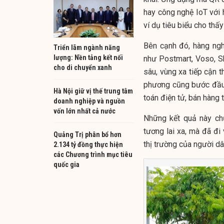
hay công nghệ IoT với 
ví dụ tiêu biểu cho thấ
Bên cạnh đó, hàng ng
Triển lãm ngành năng
lượng: Nền tảng kết nối
như Postmart, Voso, S
cho di chuyển xanh
sâu, vùng xa tiếp cận t
phương cũng bước đầu 
Hà Nội giữ vị thế trung tâm
toán điện tử, bán hàng 
doanh nghiệp và nguồn
vốn lớn nhất cả nước
Những kết quả này ch
tương lai xa, mà đã đi 
Quảng Trị phân bổ hơn
thị trường của người dâ
2.134 tỷ đồng thực hiện
các Chương trình mục tiêu
quốc gia