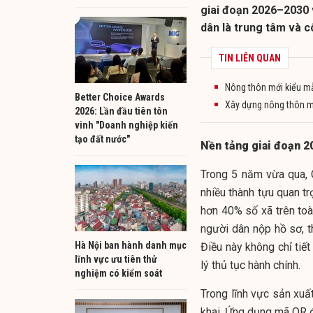
giai đoạn 2026–2030 v
dân là trung tâm và c
TIN LIÊN QUAN
Nông thôn mới kiểu mẫ
Better Choice Awards
Xây dựng nông thôn m
2026: Lần đầu tiên tôn
vinh "Doanh nghiệp kiến
tạo đất nước"
Nền tảng giai đoạn 
Trong 5 năm vừa qua, 
nhiều thành tựu quan tr
hơn 40% số xã trên to
người dân nộp hồ sơ, t
Hà Nội ban hành danh mục
Điều này không chỉ tiết
lĩnh vực ưu tiên thử
lý thủ tục hành chính.
nghiệm có kiểm soát
Trong lĩnh vực sản xuấ
khai. Ứng dụng mã QR đ