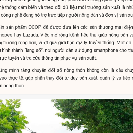
hệ thống cảm biến và theo dõi dữ liệu môi trường sản xuất là nh
y công nghệ đang hỗ trợ trực tiếp người nông dân và đơn vị sản xu
hìn sản phẩm OCOP đã được đưa lên các sàn thương mại điện
hopee hay Lazada. Việc mở rộng kênh tiêu thụ giúp nông sản v
hị trường rộng hơn, vượt qua giới hạn địa lý truyền thống. Một số
hình thành “làng số”, nơi người dân sử dụng smartphone cho th
trực tuyến và tra cứu thông tin phục vụ sản xuất.
ứng minh rằng chuyển đổi số nông thôn không còn là câu chu
vào thực tế, góp phần thay đổi tư duy sản xuất, quản lý và tiếp 
n nông thôn.