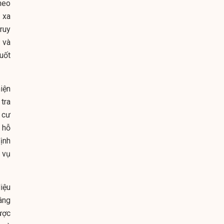
Theo
 xa
ruy
 và
uốt
hiện
 tra
n cư
h hỗ
ịnh
 vụ
liệu
nâng
ược