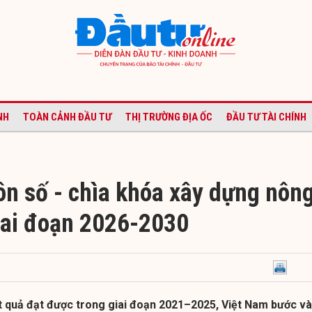
NH
TOÀN CẢNH ĐẦU TƯ
THỊ TRƯỜNG ĐỊA ỐC
ĐẦU TƯ TÀI CHÍNH
ôn số - chìa khóa xây dựng nôn
iai đoạn 2026-2030
t quả đạt được trong giai đoạn 2021–2025, Việt Nam bước v