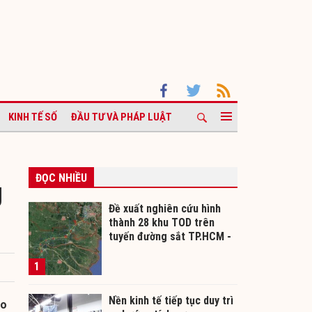
KINH TẾ SỐ
ĐẦU TƯ VÀ PHÁP LUẬT
ĐỌC NHIỀU
g
Đề xuất nghiên cứu hình
thành 28 khu TOD trên
tuyến đường sắt TP.HCM -
Cần Thơ
1
Nền kinh tế tiếp tục duy trì
ào