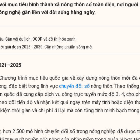
ới mục tiêu hình thành xã nông thôn số toàn diện, nơi người
ông nghệ gắn liền với đời sống hàng ngày.
u: Gắn với du lịch, OCOP và đô thị hóa xanh
ới giai đoạn 2026 - 2030: Cần những chuẩn sống mới
2021–2025
Chương trình mục tiêu quốc gia về xây dựng nông thôn mới đã 
ọng, đặc biệt trong lĩnh vực
chuyển đổi số
nông thôn. Theo thống 
àn quốc đã cung cấp dịch vụ công trực tuyến mức độ 3, 4, cho p
heo dõi tiến độ và nhận kết quả ngay trên máy tính hoặc điện tho
 kiệm thời gian và chi phí đi lại mà còn tăng tính minh bạch tron
t, hơn 2.500 mô hình chuyển đổi số trong nông nghiệp đã được tr
ể truy xuất nguồn gốc nông sản, phần mềm trong quản lý hợp tác