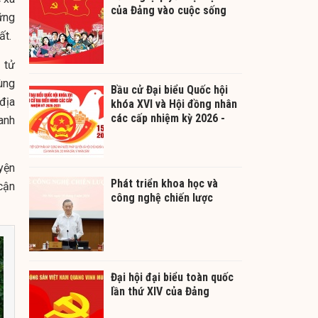
của Đảng vào cuộc sống
ững
ất.
 tử
ùng
Bầu cử Đại biểu Quốc hội
 địa
khóa XVI và Hội đồng nhân
các cấp nhiệm kỳ 2026 -
anh
2031
yện
Phát triển khoa học và
cận
công nghệ chiến lược
Đại hội đại biểu toàn quốc
lần thứ XIV của Đảng