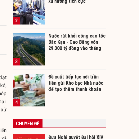
xu hướng tích cực
2
Nước rút khởi công cao tốc
Bắc Kạn - Cao Bằng vốn
29.300 tỷ đồng vào tháng
12/2026
3
Đề xuất tiếp tục nới trần
đạt
tiền gửi Kho bạc Nhà nước
kê,
để tạo thêm thanh khoản
hép
cho ngân hàng
ại.
4
g xử
CHUYÊN ĐỀ
iển
Đưa Nghị quyết Đại hội XIV
 xã