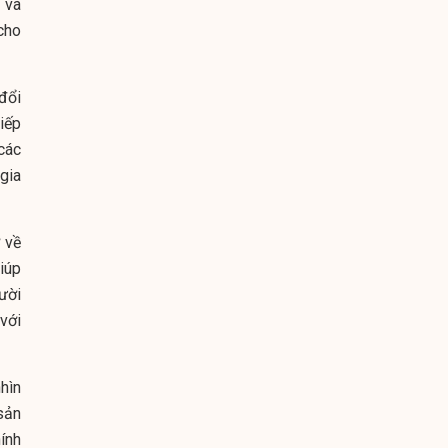
 và
cho
 đổi
iếp
các
gia
 về
giúp
ười
với
hìn
sản
ính