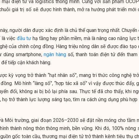
g mại điện tử và logistics thông minh. Cùng với sản phẩm OCOP
chuỗi giá trị số sẽ được hình thành, mở ra hướng phát triển mới 
h này, người dân được xác định là chủ thể quan trọng nhất. Chuyển
 là việc
đầu tư
hạ tầng hay phần mềm, mà là nâng cao năng lực t
ghệ của chính cộng đồng. Hàng triệu nông dân sẽ được đào tạo 
 từ dùng smartphone,
ngân hàng
số, thanh toán điện tử đến tham 
 để tiếp cận khách hàng.
ược kỳ vọng trở thành “hạt nhân số”, mang tri thức công nghệ trở
 đồng. Mô hình “làng số”, “hợp tác xã số” vì vậy được thúc đẩy, 
ển đổi, không ai bị bỏ lại phía sau. Thực tế đã cho thấy, khi ng
 họ trở thành lực lượng sáng tạo, tìm ra cách ứng dụng phù hợp 
à Môi trường, giai đoạn 2026–2030 sẽ đặt nền móng cho tầm n
hình thành nông thôn thông minh, bền vững. Khi đó, 100% nông 
guồn gốc toàn cầu, thương mại điện tử trở thành kênh tiêu thụ ch