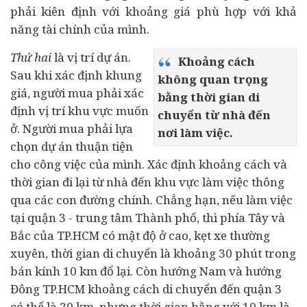
phải kiên định với khoảng giá phù hợp với khả
năng tài chính của mình.
Thứ hai
là vị trí dự án.
Khoảng cách
Sau khi xác định khung
không quan trọng
giá, người mua phải xác
bằng thời gian di
định vị trí khu vực muốn
chuyển từ nhà đến
ở. Người mua phải lựa
nơi làm việc.
chọn dự án thuận tiện
cho công việc của mình. Xác định khoảng cách và
thời gian đi lại từ nhà đến khu vực làm việc thông
qua các con đường chính. Chẳng hạn, nếu làm việc
tại quận 3 - trung tâm Thành phố, thì phía Tây và
Bắc của TP.HCM có mật độ ở cao, kẹt xe thường
xuyên, thời gian di chuyển là khoảng 30 phút trong
bán kính 10 km đổ lại. Còn hướng Nam và hướng
Đông TP.HCM khoảng cách di chuyển đến quận 3
có thể là 20 km, nhưng thời gian bằng với 10 km là