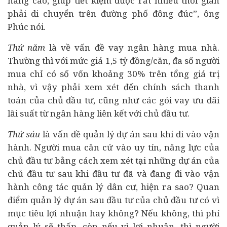
nâng cao, giúp tiết kiệm được rất nhiều thời gian
phải di chuyển trên đường phố đông đúc”, ông
Phúc nói.
Thứ năm
là về vấn đề vay ngân hàng mua nhà.
Thường thì với mức giá 1,5 tỷ đồng/căn, đa số người
mua chỉ có số vốn khoảng 30% trên tổng giá trị
nhà, vì vậy phải xem xét đến chính sách thanh
toán của chủ đầu tư, cũng như các gói vay ưu đãi
lãi suất từ ngân hàng liên kết với chủ đầu tư.
Thứ sáu
là vấn đề quản lý dự án sau khi đi vào vận
hành. Người mua căn cứ vào uy tín, năng lực của
chủ đầu tư bằng cách xem xét tại những dự án của
chủ đầu tư sau khi đầu tư đã và đang đi vào vận
hành công tác quản lý dân cư, hiện ra sao? Quan
điểm quản lý dự án sau đầu tư của chủ đầu tư có vì
mục tiêu lợi nhuận hay không? Nếu không, thì phí
quản lý sẽ thấp, còn nếu vì lợi nhuận, thì người