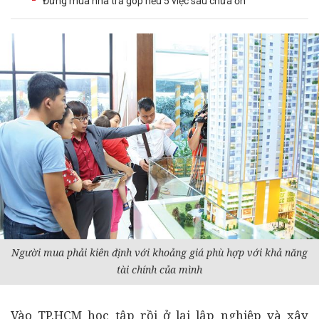
Đừng mua nhà trả góp nếu 5 việc sau chưa ổn
Người mua phải kiên định với khoảng giá phù hợp với khả năng
tài chính
của mình
V
ào TP.HCM học tập rồi ở lại lập nghiệp và xây