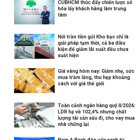
CUBHCM thúc đẩy chiến lược số
hóa lấy khách hàng làm trung
tâm
Nới trần tiền gửi Kho bạc chỉ là
giải pháp tạm thời, cả ba điều
kiện để giảm lãi suất đều chưa
xuất hiện
Giá vàng hôm nay: Giảm nhẹ, sức
mua trầm lắng, thu hẹp khoảng
cách với giá thế giới
Toàn cảnh ngân hàng quý II/2026:
LDR hạ về 102,4% nhưng chất
lượng tài sản xấu đi, cho vay mua
nhà chững lại
Nam A Bank đón vốn xanh từ