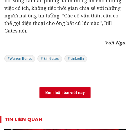
bổ, song rất hào phóng dành thời gian cho những
việc có ích, không tiếc thời gian chia sẻ với những
người mà ông tin tưởng. “Các cố vấn thân cận có
thể gọi điện thoại cho ông bất cứ lúc nào”, Bill
Gates nói.
Việt Nga
#Warren Buffet
# Bill Gates
# LinkedIn
Bình luận bài viết này
TIN LIÊN QUAN