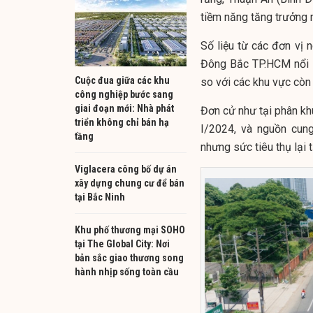
tiềm năng tăng trưởng 
Số liệu từ các đơn vị 
Đông Bắc TP.HCM nổi l
Cuộc đua giữa các khu
so với các khu vực còn 
công nghiệp bước sang
giai đoạn mới: Nhà phát
Đơn cử như tại phân kh
triển không chỉ bán hạ
I/2024, và nguồn cung
tầng
nhưng sức tiêu thụ lại 
Viglacera công bố dự án
xây dựng chung cư để bán
tại Bắc Ninh
Khu phố thương mại SOHO
tại The Global City: Nơi
bản sắc giao thương song
hành nhịp sống toàn cầu