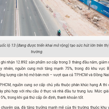
ốc lộ 13 (đang được triển khai mở rộng) tạo sức hút lớn trên thị
trường.
g ghi nhận 12.892 sản phẩm sơ cấp trong 3 tháng đầu năm, giảm 
uy nhiên, nguồn cung mới tăng mạnh 75%, trong đó khu vực B
ổng lượng căn hộ mở bán mới – vượt qua cả TP.HCM và Đồng Nai
 TP.HCM, nguồn cung sơ cấp chủ yếu thuộc phân khúc hạng A thì 
y phù hợp với nhu cầu ở thực và nhà đầu tư trung lưu. Mức giá
5%, trong khi giá thứ cấp ổn định, thanh khoản tốt.
 chuyên gia, đà tăng trưởng mạnh mẽ của thị trường thuộc khu 