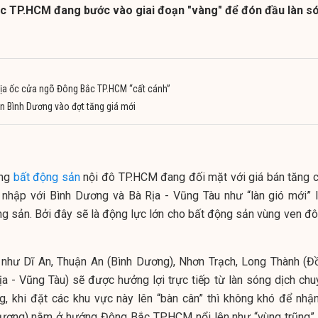
c TP.HCM đang bước vào giai đoạn "vàng" để đón đầu làn s
 địa ốc cửa ngõ Đông Bắc TP.HCM “cất cánh”
ản Bình Dương vào đợt tăng giá mới
ờng
bất động sản
nội đô TP.HCM đang đối mặt với giá bán tăng c
nhập với Bình Dương và Bà Rịa - Vũng Tàu như “làn gió mới” 
ng sản. Bởi đây sẽ là động lực lớn cho bất động sản vùng ven đô 
 như Dĩ An, Thuận An (Bình Dương), Nhơn Trạch, Long Thành (Đ
a - Vũng Tàu) sẽ được hưởng lợi trực tiếp từ làn sóng dịch chu
g, khi đặt các khu vực này lên “bàn cân” thì không khó để nhận
Dương) nằm ở hướng Đông Bắc TP.HCM nổi lên như “vùng trũng” 