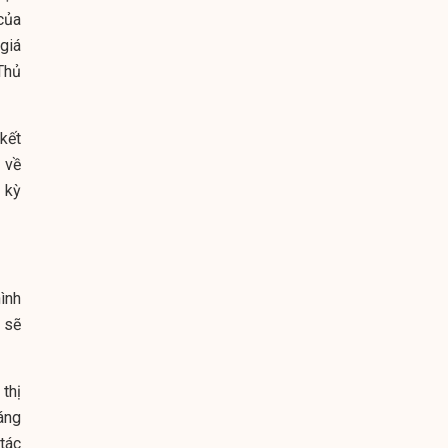
của
giá
Thủ
 kết
 về
 kỳ
ình
 sẽ
thị
háng
tác