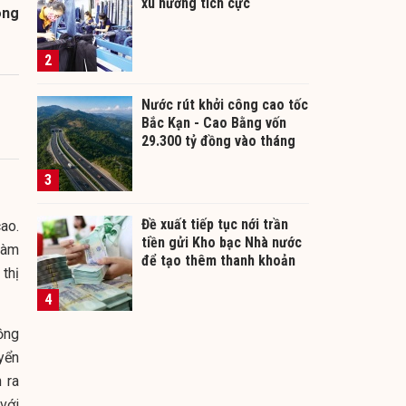
xu hướng tích cực
óng
2
Nước rút khởi công cao tốc
Bắc Kạn - Cao Bằng vốn
29.300 tỷ đồng vào tháng
12/2026
3
Đề xuất tiếp tục nới trần
ao.
tiền gửi Kho bạc Nhà nước
làm
để tạo thêm thanh khoản
thị
cho ngân hàng
4
ồng
yển
 ra
với