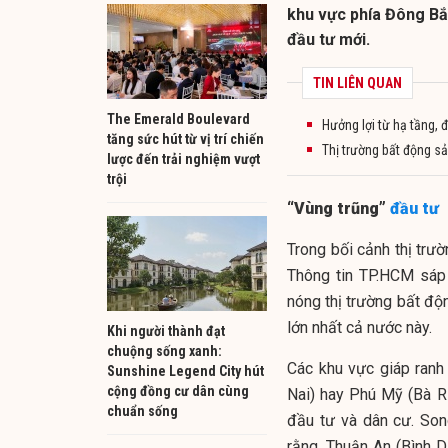
khu vực phía Đông Bắ
đầu tư mới.
TIN LIÊN QUAN
The Emerald Boulevard
Hưởng lợi từ hạ tầng,
tăng sức hút từ vị trí chiến
Thị trường bất động s
lược đến trải nghiệm vượt
trội
“Vùng trũng”
đầu tư
Trong bối cảnh thị trư
Thông tin TP.HCM sáp 
nóng thị trường bất độ
lớn nhất cả nước này.
Khi người thành đạt
chuộng sống xanh:
Các khu vực giáp ranh
Sunshine Legend City hút
cộng đồng cư dân cùng
Nai) hay Phú Mỹ (Bà Rị
chuẩn sống
đầu tư và dân cư. Son
rằng, Thuận An (Bình 