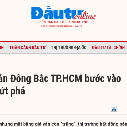
NH
TOÀN CẢNH ĐẦU TƯ
THỊ TRƯỜNG ĐỊA ỐC
ĐẦU TƯ TÀI CHÍNH
ản Đông Bắc TP.HCM bước vào
bứt phá
nhưng mặt bằng giá vẫn còn "trũng", thị trường bất động sả