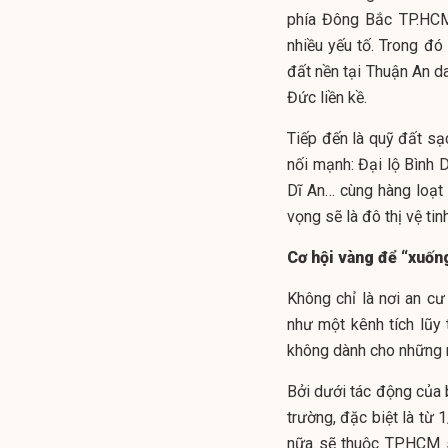
phía Đông Bắc TP.HCM
nhiều yếu tố. Trong đó 
đất nền tại Thuận An d
Đức liền kề.
Tiếp đến là quỹ đất sạc
nối mạnh: Đại lộ Bình 
Dĩ An… cùng hàng loạt
vọng sẽ là đô thị vệ t
Cơ hội vàng để “xuống
Không chỉ là nơi an c
như một kênh tích lũy 
không dành cho những 
Bởi dưới tác động của 
trường, đặc biệt là từ 
nữa sẽ thuộc TP.HCM s