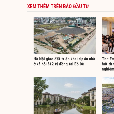
XEM THÊM TRÊN BÁO ĐẦU TƯ
Hà Nội giao đất triển khai dự án nhà
The Em
ở xã hội 812 tỷ đồng tại Bồ Đề
hút từ 
nghiệm