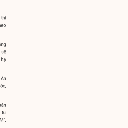
thị
heo
ững
 sẽ
 hạ
 An
ớc,
sản
 tư
CM”,