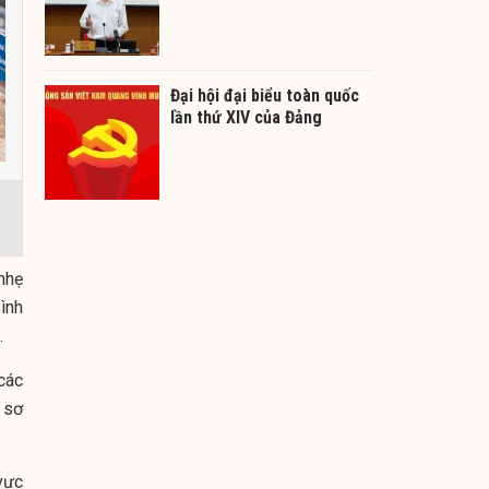
Đại hội đại biểu toàn quốc
lần thứ XIV của Đảng
nhẹ
ình
.
các
 sơ
vực