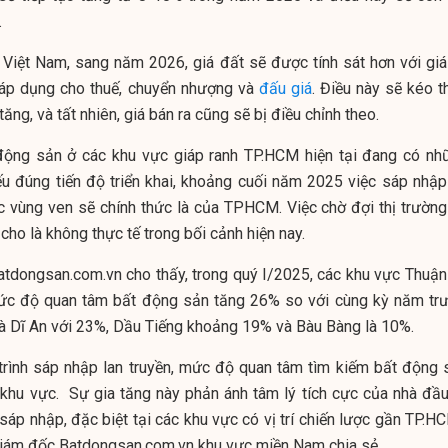
.
Việt Nam, sang năm 2026, giá đất sẽ được tính sát hơn với giá 
i áp dụng cho thuế, chuyển nhượng và
đấu giá
. Điều này sẽ kéo t
 tăng, và tất nhiên, giá bán ra cũng sẽ bị điều chỉnh theo.
động sản ở các khu vực giáp ranh TP.HCM hiện tại đang có nh
nếu đúng tiến độ triển khai, khoảng cuối năm 2025 việc sáp nhập
c vùng ven sẽ chính thức là của TPHCM. Việc chờ đợi thị trường
ho là không thực tế trong bối cảnh hiện nay.
atdongsan.com.vn cho thấy, trong quý I/2025, các khu vực Thuận
ức độ quan tâm bất động sản tăng 26% so với cùng kỳ năm trư
n là Dĩ An với 23%, Dầu Tiếng khoảng 19% và Bàu Bàng là 10%.
ờ trình sáp nhập lan truyền, mức độ quan tâm tìm kiếm bất động 
 khu vực. Sự gia tăng này phản ánh tâm lý tích cực của nhà đầu
sáp nhập, đặc biệt tại các khu vực có vị trí chiến lược gần TP.H
Giám đốc Batdongsan.com.vn khu vực miền Nam chia sẻ.