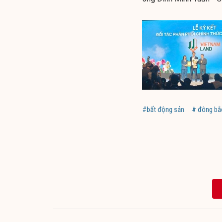
#bất động sản
# đông bắ