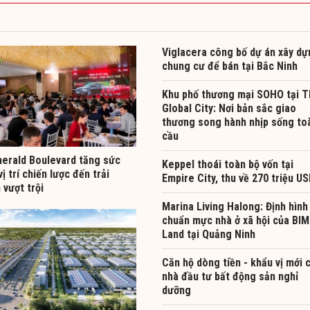
Viglacera công bố dự án xây dự
chung cư để bán tại Bắc Ninh
Khu phố thương mại SOHO tại 
Global City: Nơi bản sắc giao
thương song hành nhịp sống to
cầu
erald Boulevard tăng sức
Keppel thoái toàn bộ vốn tại
vị trí chiến lược đến trải
Empire City, thu về 270 triệu U
 vượt trội
Marina Living Halong: Định hình
chuẩn mực nhà ở xã hội của BIM
Land tại Quảng Ninh
Căn hộ dòng tiền - khẩu vị mới 
nhà đầu tư bất động sản nghỉ
dưỡng