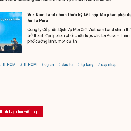
VietNam Land chính thức ký kết hợp tác phân phối d
án La Pura
Công ty Cổ phần Dịch Vụ Môi Giới Vietnam Land chính th
trở thành đại lý phân phối chiến lược cho La Pura – Thàn
phố dưỡng lành, một dự án...
c TP.HCM
# TP.HCM
# dự án
# đầu tư
# hạ tầng
# sáp nhập
Bình luận bài viết này