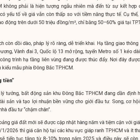
 không phải là hiện tượng ngẫu nhiên mà đến từ sự kết hợp 
có yếu tố về giá vẫn còn thấp so với tiềm năng thực tế. Cụ thể, 
ao động trên dưới 50 triệu đồng/m², chỉ bằng 50–60% giá tại TP.
h còn dồi dào, pháp lý rõ ràng, dễ triển khai. Hạ tầng giao thông
Dương, Vành đai 3, Quốc lộ 13 mở rộng, tuyến Metro số 1 kéo dài
 công trình hạ tầng liên vùng đang được thúc đẩy. Nơi đây được
inh kiểu mẫu phía Đông Bắc TP.HCM.
 tiền”
ư lý tưởng, bất động sản khu Đông Bắc TP.HCM đang dần định h
tài sản và tạo lợi nhuận bền vững cho giới đầu tư. Song, cơ hội
nhà đầu tư “chậm chân”.
bảng giá đất mới sẽ được cập nhật hàng năm và tiệm cận với giá 
1/1/2026 thì giá căn hộ tại các khu vực giáp ranh TP.HCM và ít t
ẽ tiếp tục tăng từ 8-10% trong năm 2025 và điều này sẽ còn 