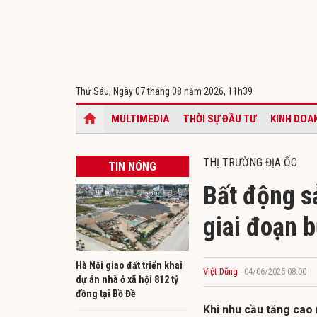
Thứ Sáu, Ngày 07 tháng 08 năm 2026,
11h39
MULTIMEDIA
THỜI SỰ ĐẦU TƯ
KINH DOA
THỊ TRƯỜNG ĐỊA ỐC
TIN NÓNG
Bất động s
giai đoạn 
Hà Nội giao đất triển khai
Việt Dũng
- 04/06/2025 08:00
dự án nhà ở xã hội 812 tỷ
đồng tại Bồ Đề
Khi nhu cầu tăng cao 