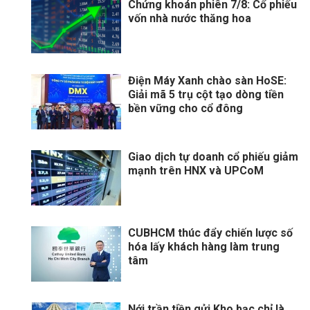
Chứng khoán phiên 7/8: Cổ phiếu
vốn nhà nước thăng hoa
Điện Máy Xanh chào sàn HoSE:
Giải mã 5 trụ cột tạo dòng tiền
bền vững cho cổ đông
Giao dịch tự doanh cổ phiếu giảm
mạnh trên HNX và UPCoM
CUBHCM thúc đẩy chiến lược số
hóa lấy khách hàng làm trung
tâm
Nới trần tiền gửi Kho bạc chỉ là