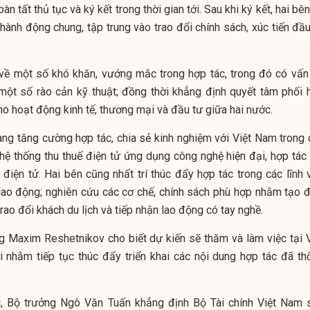
 tất thủ tục và ký kết trong thời gian tới. Sau khi ký kết, hai bê
hành động chung, tập trung vào trao đổi chính sách, xúc tiến đầu
 về một số khó khăn, vướng mắc trong hợp tác, trong đó có vấn
 một số rào cản kỹ thuật; đồng thời khẳng định quyết tâm phối 
cho hoạt động kinh tế, thương mại và đầu tư giữa hai nước.
ng tăng cường hợp tác, chia sẻ kinh nghiệm với Việt Nam trong 
hệ thống thu thuế điện tử ứng dụng công nghệ hiện đại, hợp tác 
 điện tử. Hai bên cũng nhất trí thúc đẩy hợp tác trong các lĩnh 
 lao động; nghiên cứu các cơ chế, chính sách phù hợp nhằm tạo đ
trao đổi khách du lịch và tiếp nhận lao động có tay nghề.
g Maxim Reshetnikov cho biết dự kiến sẽ thăm và làm việc tại V
i nhằm tiếp tục thúc đẩy triển khai các nội dung hợp tác đã th
c, Bộ trưởng Ngô Văn Tuấn khẳng định Bộ Tài chính Việt Nam 