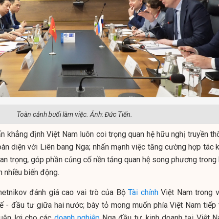
Toàn cảnh buổi làm việc. Ảnh: Đức Tiến.
 khẳng định Việt Nam luôn coi trọng quan hệ hữu nghị truyền th
toàn diện với Liên bang Nga; nhấn mạnh việc tăng cường hợp tác k
quan trọng, góp phần củng cố nền tảng quan hệ song phương trong 
òn nhiều biến động.
etnikov đánh giá cao vai trò của Bộ
Tài chính
Việt Nam trong v
tế - đầu tư giữa hai nước; bày tỏ mong muốn phía Việt Nam tiếp 
huận lợi cho các
doanh nghiệp
Nga đầu tư, kinh doanh tại Việt N