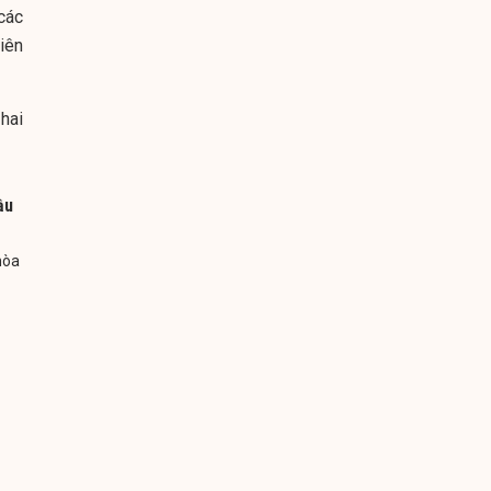
các
iên
hai
ầu
hòa