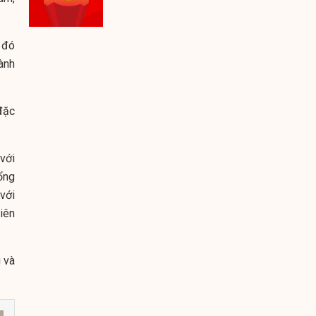
 đó
hành
đặc
 với
ổng
với
iên
 và