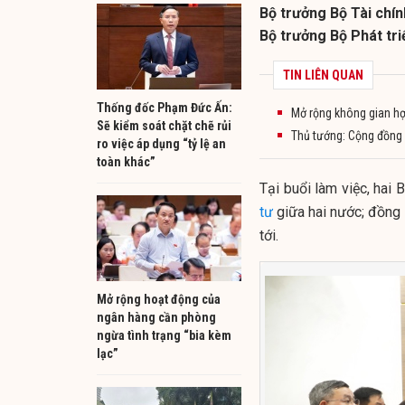
Bộ trưởng Bộ Tài chí
Bộ trưởng Bộ Phát tr
TIN LIÊN QUAN
Thống đốc Phạm Đức Ấn:
Mở rộng không gian hợ
Sẽ kiểm soát chặt chẽ rủi
Thủ tướng: Cộng đồng 
ro việc áp dụng “tỷ lệ an
toàn khác”
Tại buổi làm việc, hai 
tư
giữa hai nước; đồng 
tới.
Mở rộng hoạt động của
ngân hàng cần phòng
ngừa tình trạng “bia kèm
lạc”