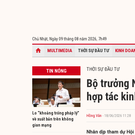
Chủ Nhật, Ngày 09 tháng 08 năm 2026,
7h49
MULTIMEDIA
THỜI SỰ ĐẦU TƯ
KINH DOA
THỜI SỰ ĐẦU TƯ
TIN NÓNG
Bộ trưởng 
hợp tác ki
Lo “khoảng trống pháp lý”
Hồng Vân
- 18/06/2026 11:28
về xuất bản trên không
gian mạng
Nhân dịp tham dự Hội