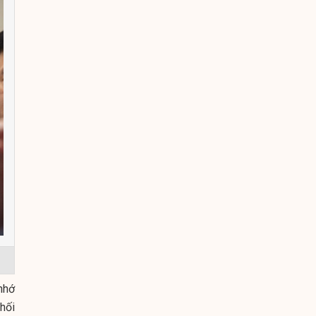
nhớ
phối