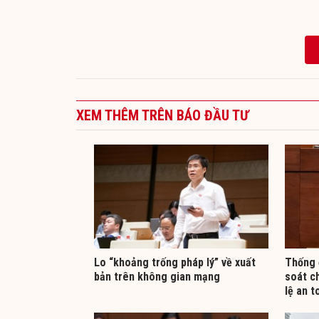
XEM THÊM TRÊN BÁO ĐẦU TƯ
Lo “khoảng trống pháp lý” về xuất
Thống 
bản trên không gian mạng
soát ch
lệ an t