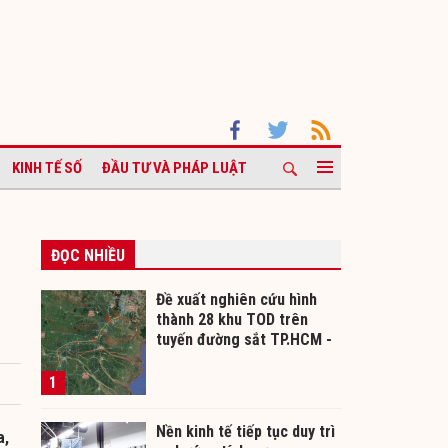
KINH TẾ SỐ
ĐẦU TƯ VÀ PHÁP LUẬT
ĐỌC NHIỀU
a
Đề xuất nghiên cứu hình
thành 28 khu TOD trên
tuyến đường sắt TP.HCM -
Cần Thơ
1
Nền kinh tế tiếp tục duy trì
a,