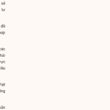
n sẽ
 tư
 đề
hợp
các
hải
vực
iều
iệt
ống
sẵn