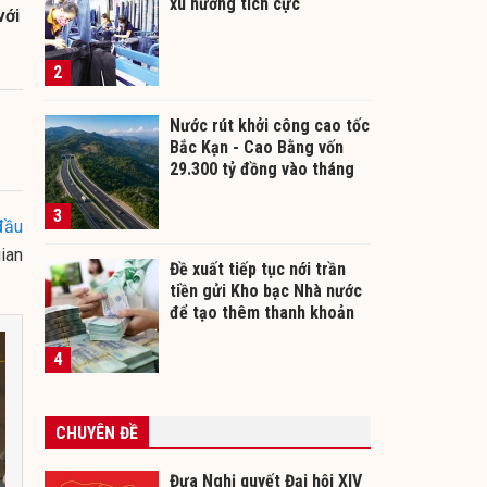
xu hướng tích cực
với
2
Nước rút khởi công cao tốc
Bắc Kạn - Cao Bằng vốn
29.300 tỷ đồng vào tháng
12/2026
3
đầu
ian
Đề xuất tiếp tục nới trần
tiền gửi Kho bạc Nhà nước
để tạo thêm thanh khoản
cho ngân hàng
4
CHUYÊN ĐỀ
Đưa Nghị quyết Đại hội XIV