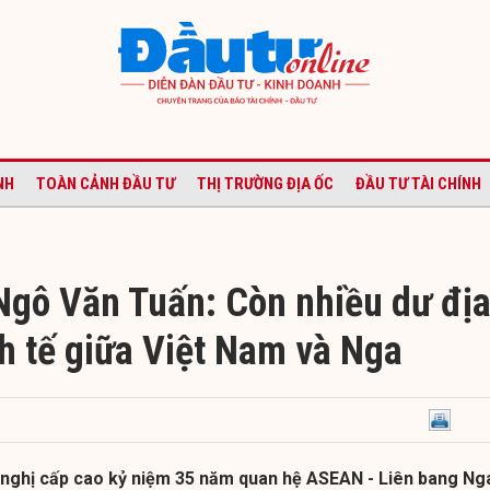
NH
TOÀN CẢNH ĐẦU TƯ
THỊ TRƯỜNG ĐỊA ỐC
ĐẦU TƯ TÀI CHÍNH
Ngô Văn Tuấn: Còn nhiều dư đị
nh tế giữa Việt Nam và Nga
 nghị cấp cao kỷ niệm 35 năm quan hệ ASEAN - Liên bang Ng