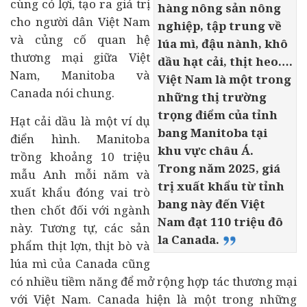
cùng có lợi, tạo ra giá trị
hàng nông sản nông
cho người dân Việt Nam
nghiệp, tập trung về
và củng cố quan hệ
lúa mì, đậu nành, khô
thương mại giữa Việt
dầu hạt cải, thịt heo….
Nam, Manitoba và
Việt Nam là một trong
Canada nói chung.
những thị trường
trọng điểm của tỉnh
Hạt cải dầu là một ví dụ
bang Manitoba tại
điển hình. Manitoba
khu vực châu Á.
trồng khoảng 10 triệu
Trong năm 2025, giá
mẫu Anh mỗi năm và
trị xuất khẩu từ tỉnh
xuất khẩu đóng vai trò
bang này đến Việt
then chốt đối với ngành
Nam đạt 110 triệu đô
này. Tương tự, các sản
la Canada.
phẩm thịt lợn, thịt bò và
lúa mì của Canada cũng
có nhiều tiềm năng để mở rộng hợp tác thương mại
với Việt Nam. Canada hiện là một trong những