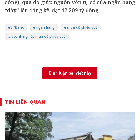
đồng), qua đó giúp nguồn vốn tự có của ngân hàng
“dày” lên đáng kể, đạt 42.209 tỷ đồng.
#VPBank
# ngân hàng
# mua cổ phiếu quỹ
# doanh nghiệp mua cổ phiếu quỹ
Bình luận bài viết này
TIN LIÊN QUAN