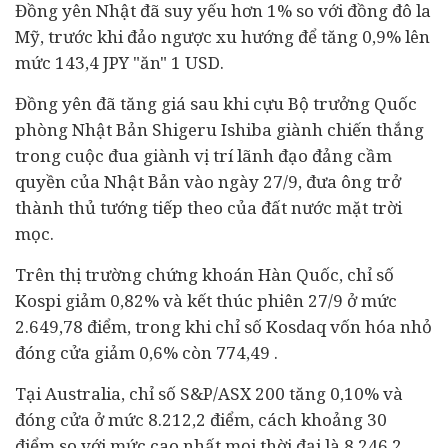
Đồng yên Nhật đã suy yếu hơn 1% so với đồng đô la
Mỹ, trước khi đảo ngược xu hướng để tăng 0,9% lên
mức 143,4 JPY "ăn" 1 USD.
Đồng yên đã tăng giá sau khi cựu Bộ trưởng Quốc
phòng Nhật Bản Shigeru Ishiba giành chiến thắng
trong cuộc đua giành vị trí lãnh đạo đảng cầm
quyền của Nhật Bản vào ngày 27/9, đưa ông trở
thành thủ tướng tiếp theo của đất nước mặt trời
mọc.
Trên thị trường chứng khoán Hàn Quốc, chỉ số
Kospi giảm 0,82% và kết thúc phiên 27/9 ở mức
2.649,78 điểm, trong khi chỉ số Kosdaq vốn hóa nhỏ
đóng cửa giảm 0,6% còn 774,49 .
Tại Australia, chỉ số S&P/ASX 200 tăng 0,10% và
đóng cửa ở mức 8.212,2 điểm, cách khoảng 30
điểm so với mức cao nhất mọi thời đại là 8.246,2.