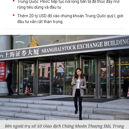
Trung Quốc: PBoC tiếp tục nới lỏng tiền tệ để thúc đẩy mở
rộng tiêu dùng và đầu tư
Thêm 20 tỷ USD đổ vào chứng khoán Trung Quốc quý I, giới
đầu tư vẫn rất thận trọng
Bên ngoài trụ sở Sở Giao dịch
Chứng khoán
Thượng Hải, Trung