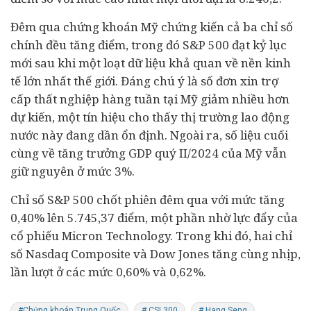
Đêm qua chứng khoán Mỹ chứng kiến cả ba chỉ số
chính đều tăng điểm, trong đó S&P 500 đạt kỷ lục
mới sau khi một loạt dữ liệu khả quan về nền kinh
tế lớn nhất thế giới. Đáng chú ý là số đơn xin trợ
cấp thất nghiệp hàng tuần tại Mỹ giảm nhiều hơn
dự kiến, một tín hiệu cho thấy thị trường lao động
nước này đang dần ổn định. Ngoài ra, số liệu cuối
cùng về tăng trưởng GDP quý II/2024 của Mỹ vẫn
giữ nguyên ở mức 3%.
Chỉ số S&P 500 chốt phiên đêm qua với mức tăng
0,40% lên 5.745,37 điểm, một phần nhờ lực đẩy của
cổ phiếu Micron Technology. Trong khi đó, hai chỉ
số Nasdaq Composite và Dow Jones tăng cùng nhịp,
lần lượt ở các mức 0,60% và 0,62%.
#Chứng khoán Trung Quốc
# CSI 300
# Hang Seng