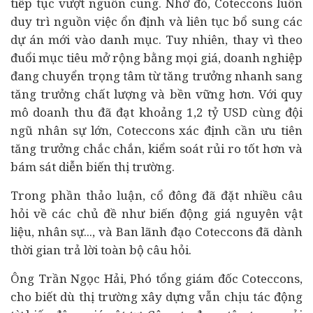
tiếp tục vượt nguồn cung. Nhờ đó, Coteccons luôn
duy trì nguồn việc ổn định và liên tục bổ sung các
dự án mới vào danh mục. Tuy nhiên, thay vì theo
đuổi mục tiêu mở rộng bằng mọi giá, doanh nghiệp
đang chuyển trọng tâm từ tăng trưởng nhanh sang
tăng trưởng chất lượng và bền vững hơn. Với quy
mô doanh thu đã đạt khoảng 1,2 tỷ USD cùng đội
ngũ nhân sự lớn, Coteccons xác định cần ưu tiên
tăng trưởng chắc chắn, kiểm soát rủi ro tốt hơn và
bám sát diễn biến thị trường.
Trong phần thảo luận, cổ đông đã đặt nhiều câu
hỏi về các chủ đề như biến động giá nguyên vật
liệu, nhân sự..., và Ban lãnh đạo Coteccons đã dành
thời gian trả lời toàn bộ câu hỏi.
Ông Trần Ngọc Hải, Phó tổng giám đốc Coteccons,
cho biết dù thị trường xây dựng vẫn chịu tác động