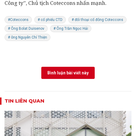
Công ty”, Chủ tịch Coteccons nhấn mạnh.
#Coteccons
# cổ phiếu CTD
# đối thoại cổ đông Coteccons
# Ông Bolat Duisenov
# Ông Trần Ngọc Hải
# ông Nguyễn Chí Thiện
Bình luận bài viết này
TIN LIÊN QUAN