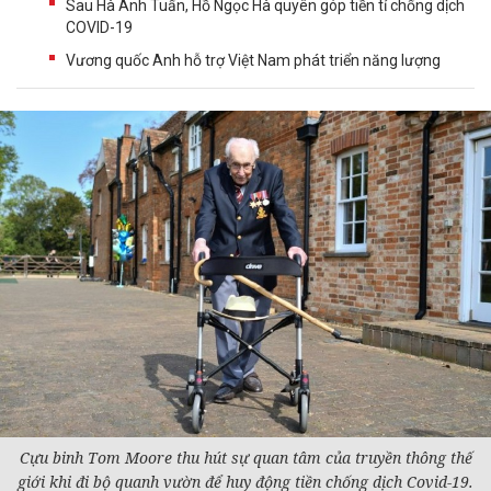
Sau Hà Anh Tuấn, Hồ Ngọc Hà quyên góp tiền tỉ chống dịch
COVID-19
Vương quốc Anh hỗ trợ Việt Nam phát triển năng lượng
Cựu binh Tom Moore thu hút sự quan tâm của truyền thông thế
giới khi đi bộ quanh vườn để huy động tiền chống dịch Covid-19.