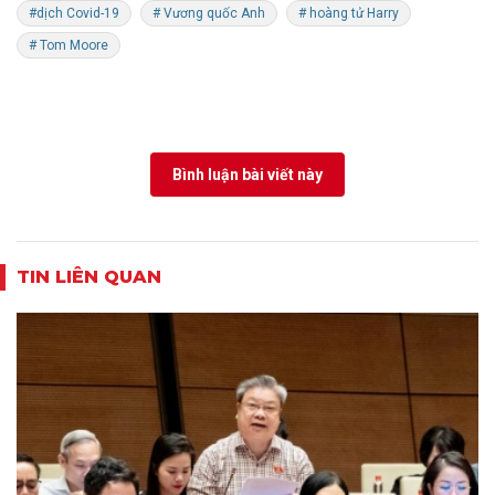
#dịch Covid-19
# Vương quốc Anh
# hoàng tử Harry
# Tom Moore
Bình luận bài viết này
TIN LIÊN QUAN