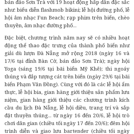
bán đảo Sơn Trà với 19 hoạt động hấp dẫn đặc sắc
như: biểu diễn flashmob bikini; lễ hội đường phố, lễ
hội âm nhạc Fun Beach; rạp phim trên biển, chèo
thuyền, âm nhạc đường phố...
Đặc biệt, chương trình năm nay sẽ có nhiều hoạt
động thể thao đặc trưng của thành phố biển như
giải dù lượn Đà Nẵng mở rộng 2018 (ngày 16 và
17/6 tại đỉnh Bàn Cờ, bán đảo Sơn Trà); ngày hội
Yoga (sáng 19/6 tại bãi biển Mỹ Khê); thi ngoáy
thúng và đắp tượng cát trên biển (ngày 29/6 tại bãi
biển Phạm Văn Đồng). Cùng với đó là các lễ hội ẩm
thực, lễ hội bia, gian hàng giới thiệu sản phẩm lưu
niệm, gian hàng giới thiệu các chương trình kích
cầu du lịch Đà Nẵng, lễ hội diều, trang trí và sắp
đặt thuyền thúng... từ ngày 16 đến 20/6, lễ hội trò
chơi dân gian (chiều tối ngày 17 đến 20/6); đêm hội
trình diễn và giao lưu bartender (chiều tối ngày