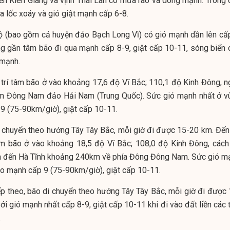
ến Kiên Giang và vịnh Thái Lan có mưa rào và dông mạnh. Trong 
a lốc xoáy và gió giật mạnh cấp 6-8.
ộ (bao gồm cả huyện đảo Bạch Long Vĩ) có gió mạnh dần lên cấp
ng gần tâm bão đi qua mạnh cấp 8-9, giật cấp 10-11, sóng biển 
 mạnh.
ị trí tâm bão ở vào khoảng 17,6 độ Vĩ Bắc; 110,1 độ Kinh Đông, n
am Đông Nam đảo Hải Nam (Trung Quốc). Sức gió mạnh nhất ở v
9 (75-90km/giờ), giật cấp 10-11.
di chuyển theo hướng Tây Tây Bắc, mỗi giờ đi được 15-20 km. Đến
 tâm bão ở vào khoảng 18,5 độ Vĩ Bắc; 108,0 độ Kinh Đông, cách
óa đến Hà Tĩnh khoảng 240km về phía Đông Đông Nam. Sức gió m
o mạnh cấp 9 (75-90km/giờ), giật cấp 10-11.
ếp theo, bão di chuyển theo hướng Tây Tây Bắc, mỗi giờ đi được 
ới gió mạnh nhất cấp 8-9, giật cấp 10-11 khi đi vào đất liền các 
.