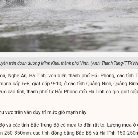
uyên trên đoạn đường Minh Khai, thành phố Vinh. (Ảnh: Thanh Tùng/TTXVN
óa, Nghệ An, Hà Tĩnh; ven biển thành phố Hải Phòng, các tỉnh T
mạnh cấp 6-8, giật cấp 9-10; ở các tỉnh Quảng Ninh, Quảng Bình
vực các tỉnh, thành phố từ Hải Phòng đến Hà Tĩnh có gió giật cấp
hu vực trên vẫn duy trì mức gió mạnh này.
Bộ và các tỉnh Bắc Trung Bộ có mưa to đến rất to. Lượng mưa ở 
 An 250-350mm; các tỉnh đồng bằng Bắc Bộ và Hà Tĩnh 150-250