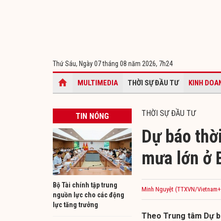
Thứ Sáu, Ngày 07 tháng 08 năm 2026,
7h24
MULTIMEDIA
THỜI SỰ ĐẦU TƯ
KINH DOA
THỜI SỰ ĐẦU TƯ
TIN NÓNG
Dự báo thời
mưa lớn ở 
Bộ Tài chính tập trung
Minh Nguyệt (TTXVN/Vietnam+
nguồn lực cho các động
lực tăng trưởng
Theo Trung tâm Dự bá