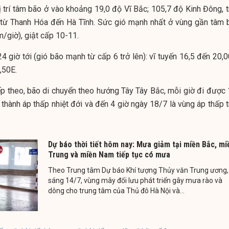
ị trí tâm bão ở vào khoảng 19,0 độ Vĩ Bắc; 105,7 độ Kinh Đông, t
h từ Thanh Hóa đến Hà Tĩnh. Sức gió mạnh nhất ở vùng gần tâm 
/giờ), giật cấp 10-11.
 giờ tới (gió bão mạnh từ cấp 6 trở lên): vĩ tuyến 16,5 đến 20,0
,50E.
ếp theo, bão di chuyển theo hướng Tây Tây Bắc, mỗi giờ đi được 
thành áp thấp nhiệt đới và đến 4 giờ ngày 18/7 là vùng áp thấp t
Dự báo thời tiết hôm nay: Mưa giảm tại miền Bắc, mi
Trung và miền Nam tiếp tục có mưa
Theo Trung tâm Dự báo Khí tượng Thủy văn Trung ương,
sáng 14/7, vùng mây đối lưu phát triển gây mưa rào và
dông cho trung tâm của Thủ đô Hà Nội và...