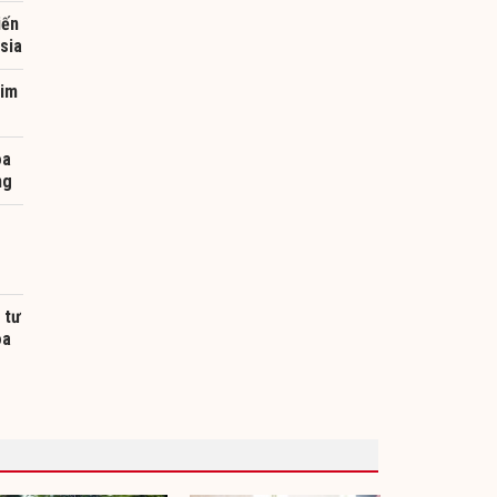
iến
sia
kim
oa
ng
 tư
oa