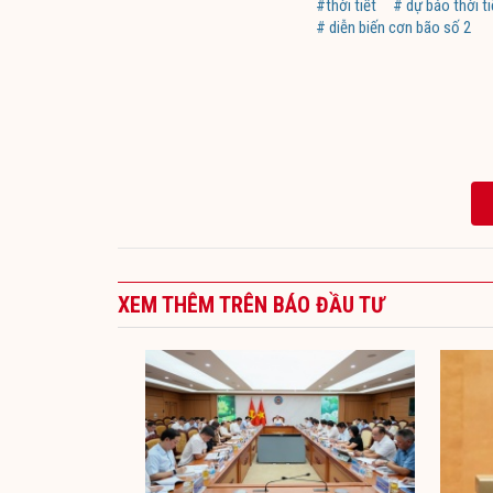
#thời tiết
# dự báo thời ti
# diễn biến cơn bão số 2
XEM THÊM TRÊN BÁO ĐẦU TƯ