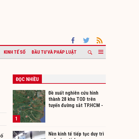
KINH TẾ SỐ
ĐẦU TƯ VÀ PHÁP LUẬT
ĐỌC NHIỀU
Đề xuất nghiên cứu hình
thành 28 khu TOD trên
tuyến đường sắt TP.HCM -
Cần Thơ
1
Nền kinh tế tiếp tục duy trì
số