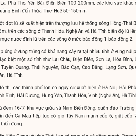
n La, Phú Thọ, Yên Bái, Điện Biên 100-200mm; các khu vực khác 
 Quảng Bình đến Thừa Thiê​-Huế 50-150mm.
ột đợt lũ sẽ xuất hiện trên thượng lưu hệ thống sông Hồng-Thái B
-3m, trên các sông ở Thanh Hóa, Nghệ An và Hà Tĩnh biên độ lũ lê
, mực nước đỉnh lũ trên các sông ở mức báo động 1-báo động 2.
ập úng ở vùng trũng có khả năng xảy ra tại nhiều tỉnh ở vùng núi 
ặc biệt một số tỉnh như Lai Châu, Điện Biên, Sơn La, Hòa Bình, 
g, Tuyên Quang, Thái Nguyên, Bắc Cạn, Cao Bằng, Lạng Sơn, Qu
n, Hà Tĩnh.
ô thị, các thành phố lớn có nguy cơ xuất hiện ở Hà Nội, Hải Phò
nh Bình, Hải Dương, Hưng Yên, Thanh Hóa, Vinh (Nghệ An), Hà Tĩnh
 và đêm 16/7, khu vực giữa và Nam Biển Đông, quần đảo Trường 
ận đến Cà Mau tiếp tục có gió Tây Nam mạnh cấp 6, giật cấp 7
 biển động.