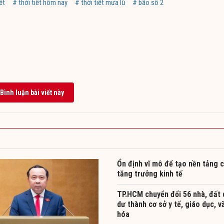
ết
# thời tiết hôm nay
# thời tiết mưa lũ
# bão số 2
Bình luận bài viết này
Ổn định vĩ mô để tạo nền tảng 
tăng trưởng kinh tế
TP.HCM chuyển đổi 56 nhà, đất 
dư thành cơ sở y tế, giáo dục, v
hóa