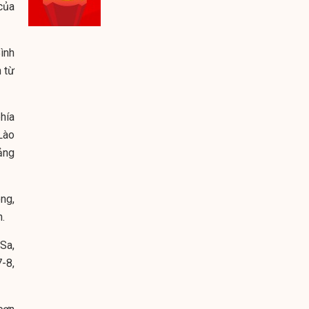
của
ình
n từ
phía
Lào
ảng
ng,
.
Sa,
-8,