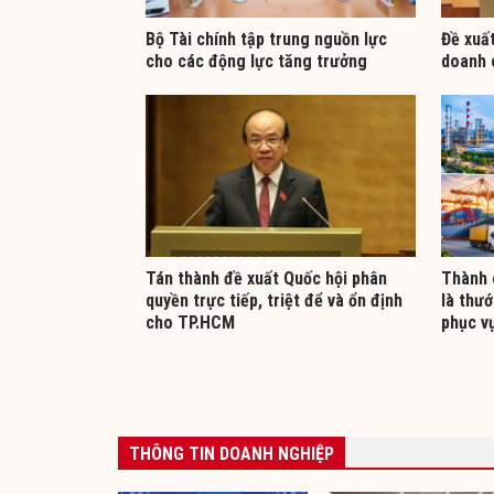
Bộ Tài chính tập trung nguồn lực
​Đề xuấ
cho các động lực tăng trưởng
doanh 
Tán thành đề xuất Quốc hội phân
Thành 
quyền trực tiếp, triệt để và ổn định
là thướ
cho TP.HCM
phục vụ
THÔNG TIN DOANH NGHIỆP