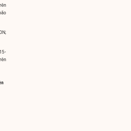
rên
bão
0N;
15-
rên
ền