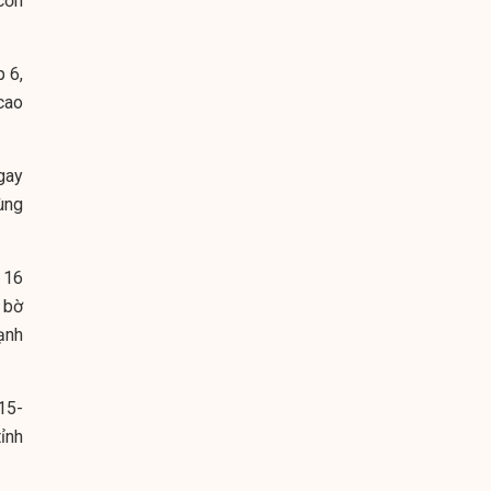
cơn
 6,
cao
gay
ùng
 16
 bờ
ạnh
15-
tỉnh