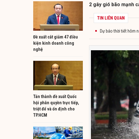
2 gây gió bão mạnh cấ
TIN LIÊN QUAN
Dự báo thời tiết hôm n
​Đề xuất cắt giảm 47 điều
kiện kinh doanh công
nghệ
Tán thành đề xuất Quốc
hội phân quyền trực tiếp,
triệt để và ổn định cho
TP.HCM