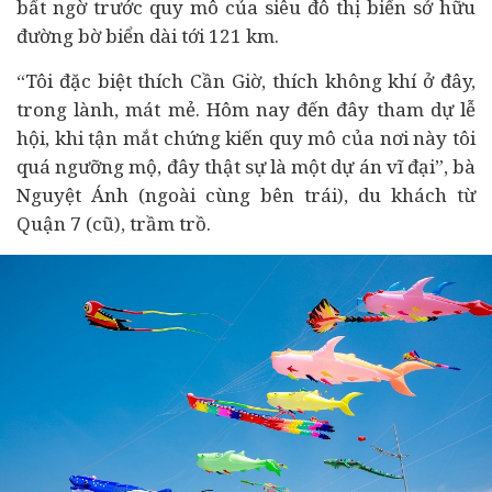
bất ngờ trước quy mô của siêu đô thị biển sở hữu
đường bờ biển dài tới 121 km.
“Tôi đặc biệt thích Cần Giờ, thích không khí ở đây,
trong lành, mát mẻ. Hôm nay đến đây tham dự lễ
hội, khi tận mắt chứng kiến quy mô của nơi này tôi
quá ngưỡng mộ, đây thật sự là một
dự án
vĩ đại”, bà
Nguyệt Ánh (ngoài cùng bên trái), du khách từ
Quận 7 (cũ), trầm trồ.