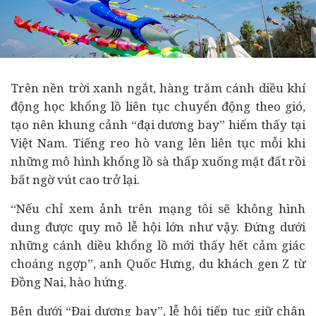
Trên nền trời xanh ngắt, hàng trăm cánh diều khí
động học khổng lồ liên tục chuyển động theo gió,
tạo nên khung cảnh “đại dương bay” hiếm thấy tại
Việt Nam. Tiếng reo hò vang lên liên tục mỗi khi
những mô hình khổng lồ sà thấp xuống mặt đất rồi
bất ngờ vút cao trở lại.
“Nếu chỉ xem ảnh trên mạng tôi sẽ không hình
dung được quy mô lễ hội lớn như vậy. Đứng dưới
những cánh diều khổng lồ mới thấy hết cảm giác
choáng ngợp”, anh Quốc Hưng, du khách gen Z từ
Đồng Nai, hào hứng.
Bên dưới “Đại dương bay”, lễ hội tiếp tục giữ chân