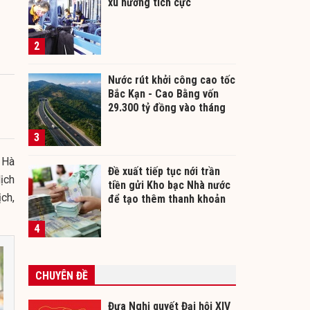
xu hướng tích cực
2
Nước rút khởi công cao tốc
Bắc Kạn - Cao Bằng vốn
29.300 tỷ đồng vào tháng
12/2026
3
 Hà
Đề xuất tiếp tục nới trần
ịch
tiền gửi Kho bạc Nhà nước
ch,
để tạo thêm thanh khoản
cho ngân hàng
4
CHUYÊN ĐỀ
Đưa Nghị quyết Đại hội XIV