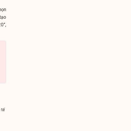
họn
tạo
0”,
 tế