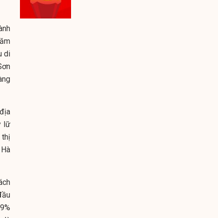
ành
năm
 di
Sơn
àng
địa
 lữ
thị
 Hà
hách
đầu
,9%