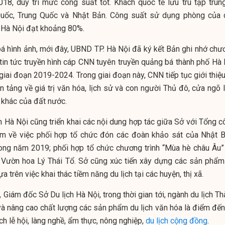
18, duy trì mức công suất tốt. Khách quốc tế lưu trú tập trung
Quốc, Trung Quốc và Nhật Bản. Công suất sử dụng phòng của 
i Hà Nội đạt khoảng 80%.
á hình ảnh, mới đây, UBND TP. Hà Nội đã ký kết Bản ghi nhớ chư
 tin tức truyền hình cáp CNN tuyên truyền quảng bá thành phố Hà 
iai đoạn 2019-2024. Trong giai đoạn này, CNN tiếp tục giới thiệu
 tảng về giá trị văn hóa, lịch sử và con người Thủ đô, cửa ngõ l
 khác của đất nước.
h Hà Nội cũng triển khai các nội dung hợp tác giữa Sở với Tổng c
m về việc phối hợp tổ chức đón các đoàn khảo sát của Nhật B
rong năm 2019; phối hợp tổ chức chương trình “Mùa hè châu Âu” 
- Vườn hoa Lý Thái Tổ. Sở cũng xúc tiến xây dựng các sản phẩm
a trên việc khai thác tiềm năng du lịch tại các huyện, thị xã.
Giám đốc Sở Du lịch Hà Nội, trong thời gian tới, ngành du lịch T
và nâng cao chất lượng các sản phẩm du lịch văn hóa là điểm đến
tích lễ hội, làng nghề, ẩm thực, nông nghiệp,
du lịch cộng đồng
.