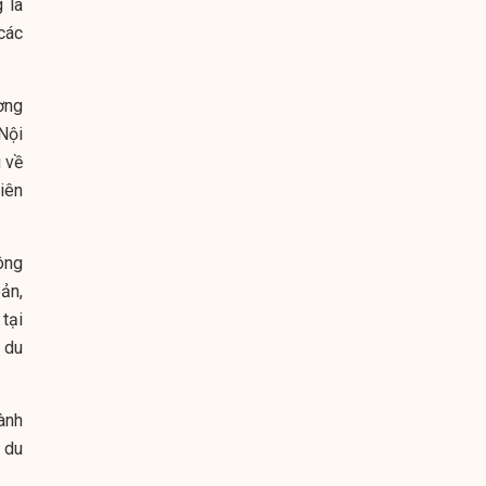
 là
các
ơng
Nội
 về
iên
ông
ản,
tại
 du
hành
 du