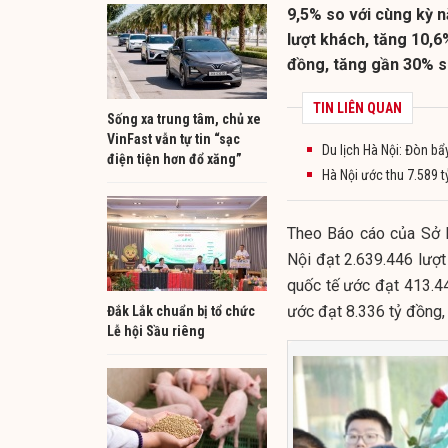
9,5% so với cùng kỳ n
lượt khách, tăng 10,6
đồng, tăng gần 30% s
TIN LIÊN QUAN
Sống xa trung tâm, chủ xe
VinFast vẫn tự tin “sạc
Du lịch Hà Nội: Đòn b
điện tiện hơn đổ xăng”
Hà Nội ước thu 7.589 t
Theo Báo cáo của Sở D
Nội đạt 2.639.446 lượt
quốc tế ước đạt 413.44
ước đạt 8.336 tỷ đồng,
Đắk Lắk chuẩn bị tổ chức
Lễ hội Sầu riêng