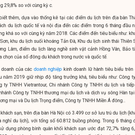
g 29,8% so với cùng kỳ c.
biết thêm, dựa vào thống kê tại các điểm du lịch trên địa bàn Th
ách du lịch quốc tế và nội địa đến các điểm trong 6 tháng đầu 
ng khá so với cùng kỳ năm 2018. Các điểm đến tiêu biểu như: khu
ơn, khu du lịch suối khoáng Tản Đà, Khu du lịch sinh thái Thiên 
ng Lâm, điểm du lịch làng nghề sinh vật cảnh Hồng Vân, Bảo t
ựa chọn của số đông du khách trong nước và quốc tế.
h doanh của các
doanh nghiệp
kinh doanh lữ hành tiêu biểu trên 
 năm 2019 giữ nhịp độ tăng trưởng khá, tiêu biểu như: Công ty
g ty TNHH Vietrantour, Chi nhánh Công ty TNHH du lịch và tiếp 
i nhánh Công ty TNHH thương mại du lịch và dịch vụ sông Hàn tại
ng mại và Du lịch Trọng điểm, Công ty TNHH Miền Á đông...
 khách sạn, trên địa bàn Hà Nội có 3.499 cơ sở lưu trú du lịch (k
hà nghỉ du lịch), với tổng số 60.812 buồng phòng. Trong 6 tháng 
sử dụng phòng bình quân khối khách sạn ước đạt 72,7% tăng 6