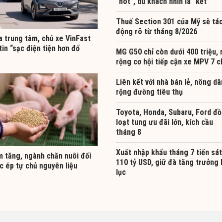
“hot”, du khách nhìn là “kết”
Thuế Section 301 của Mỹ sẽ tá
động rõ từ tháng 8/2026
a trung tâm, chủ xe VinFast
tin “sạc điện tiện hơn đổ
MG G50 chỉ còn dưới 400 triệu,
rộng cơ hội tiếp cận xe MPV 7 c
Liên kết với nhà bán lẻ, nông dâ
rộng đường tiêu thụ
Toyota, Honda, Subaru, Ford đ
loạt tung ưu đãi lớn, kích cầu
tháng 8
Xuất nhập khẩu tháng 7 tiến sát
m tăng, ngành chăn nuôi đối
110 tỷ USD, giữ đà tăng trưởng 
c ép tự chủ nguyên liệu
lục