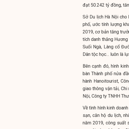
đạt 50.242 tỷ đồng, tăn
Sở Du lịch Hà Nội cho 
phố, ước tính lượng kh
2019, cơ bản tăng trưở
tích danh thắng Hương S
Suối Ngà, Làng cổ Đườ
Dân tộc học… luôn là l
Bên cạnh đó, hình kin
bàn Thành phố nửa đầu
hành Hanoitourist, Côn
giao thông vận tải, Ch
Nội, Công ty TNHH Thươ
Về tình hình kinh doanh
sạn, căn hộ du lịch, n
năm 2019, công suất 