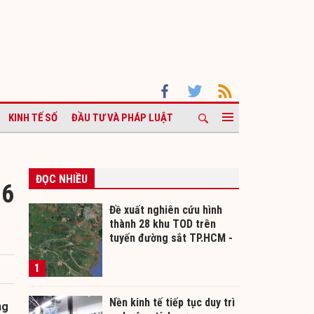
KINH TẾ SỐ
ĐẦU TƯ VÀ PHÁP LUẬT
ĐỌC NHIỀU
 6
Đề xuất nghiên cứu hình
thành 28 khu TOD trên
tuyến đường sắt TP.HCM -
Cần Thơ
1
Nền kinh tế tiếp tục duy trì
ng