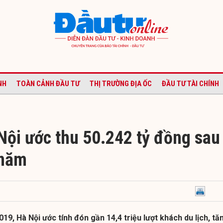
NH
TOÀN CẢNH ĐẦU TƯ
THỊ TRƯỜNG ĐỊA ỐC
ĐẦU TƯ TÀI CHÍNH
Nội ước thu 50.242 tỷ đồng sau
 năm
9, Hà Nội ước tính đón gần 14,4 triệu lượt khách du lịch, tă