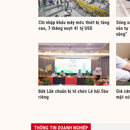
Chi nhập khẩu máy móc thiết bị tăng
Sống x
cao, 7 tháng vượt 41 tỷ USD
vẫn tự 
xăng”
Đắk Lắk chuẩn bị tổ chức Lễ hội Sầu
Giá cá
riêng
mặt sứ
THÔNG TIN DOANH NGHIỆP