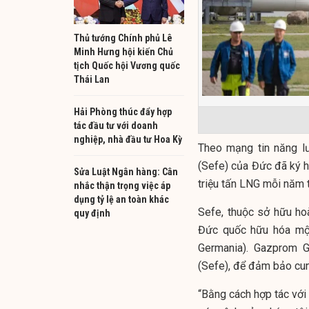
Thủ tướng Chính phủ Lê
Minh Hưng hội kiến Chủ
tịch Quốc hội Vương quốc
Thái Lan
Hải Phòng thúc đẩy hợp
tác đầu tư với doanh
nghiệp, nhà đầu tư Hoa Kỳ
Theo mạng tin năng lư
(Sefe) của Đức đã ký 
Sửa Luật Ngân hàng: Cân
triệu tấn LNG mỗi năm
nhắc thận trọng việc áp
dụng tỷ lệ an toàn khác
Sefe, thuộc sở hữu ho
quy định
Đức quốc hữu hóa mộ
Germania). Gazprom 
(Sefe), để đảm bảo cu
“Bằng cách hợp tác với