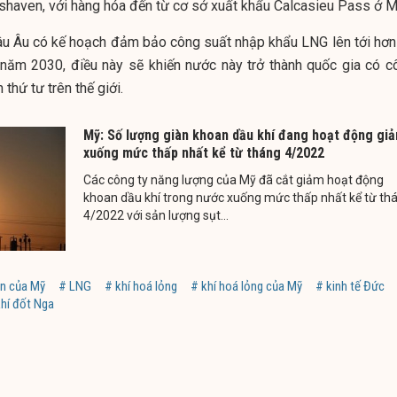
haven, với hàng hóa đến từ cơ sở xuất khẩu Calcasieu Pass ở M
âu Âu có kế hoạch đảm bảo công suất nhập khẩu LNG lên tới hơn
 năm 2030, điều này sẽ khiến nước này trở thành quốc gia có c
thứ tư trên thế giới.
Mỹ: Số lượng giàn khoan dầu khí đang hoạt động gi
xuống mức thấp nhất kể từ tháng 4/2022
Các công ty năng lượng của Mỹ đã cắt giảm hoạt động
khoan dầu khí trong nước xuống mức thấp nhất kể từ th
4/2022 với sản lượng sụt...
ên của Mỹ
# LNG
# khí hoá lỏng
# khí hoá lỏng của Mỹ
# kinh tế Đức
khí đốt Nga