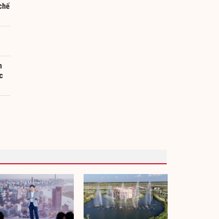
chế
n
c