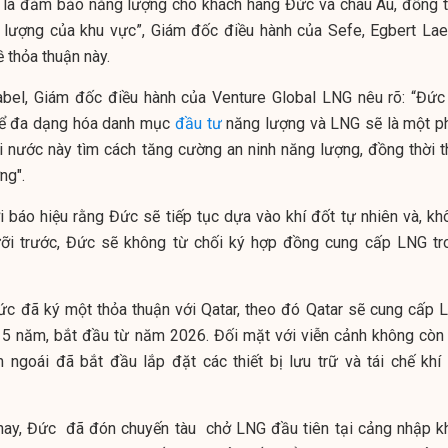
 là đảm bảo năng lượng cho khách hàng Đức và châu Âu, đồng t
lượng của khu vực”, Giám đốc điều hành của Sefe, Egbert Lae
ề thỏa thuận này.
bel, Giám đốc điều hành của Venture Global LNG nêu rõ: “Đức
để đa dạng hóa danh mục
đầu tư
năng lượng và LNG sẽ là một p
i nước này tìm cách tăng cường an ninh năng lượng, đồng thời t
ng".
 báo hiệu rằng Đức sẽ tiếp tục dựa vào khí đốt tự nhiên và, kh
ỡi trước, Đức sẽ không từ chối ký hợp đồng cung cấp LNG tr
ức đã ký một thỏa thuận với Qatar, theo đó Qatar sẽ cung cấp 
 15 năm, bắt đầu từ năm 2026. Đối mặt với viễn cảnh không còn 
ngoái đã bắt đầu lắp đặt các thiết bị lưu trữ và tái chế khí 
nay, Đức đã đón chuyến tàu chở LNG đầu tiên tại cảng nhập k