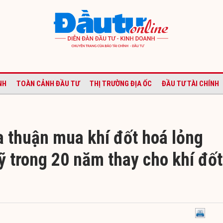
NH
TOÀN CẢNH ĐẦU TƯ
THỊ TRƯỜNG ĐỊA ỐC
ĐẦU TƯ TÀI CHÍNH
a thuận mua khí đốt hoá lỏng
ỹ trong 20 năm thay cho khí đốt