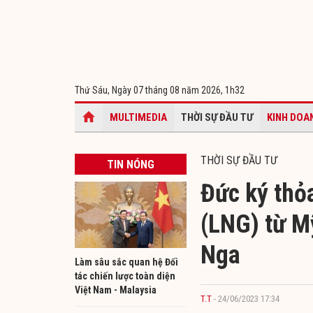
Thứ Sáu, Ngày 07 tháng 08 năm 2026,
1h32
MULTIMEDIA
THỜI SỰ ĐẦU TƯ
KINH DOA
THỜI SỰ ĐẦU TƯ
TIN NÓNG
Đức ký thỏ
(LNG) từ M
Nga
Làm sâu sắc quan hệ Đối
tác chiến lược toàn diện
Việt Nam - Malaysia
T.T
- 24/06/2023 17:34