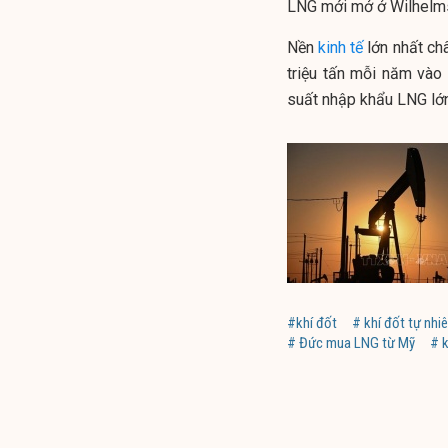
LNG mới mở ở Wilhelms
Nền
kinh tế
lớn nhất ch
triệu tấn mỗi năm vào
suất nhập khẩu LNG lớn 
#khí đốt
# khí đốt tự nhi
# Đức mua LNG từ Mỹ
# 