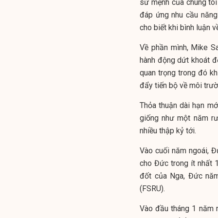
sứ mệnh của chúng tôi
đáp ứng nhu cầu năng 
cho biết khi bình luận v
Về phần mình, Mike Sa
hành động dứt khoát 
quan trọng trong đó kh
đẩy tiến bộ về môi trườ
Thỏa thuận dài hạn mới
giống như một năm rư
nhiều thập kỷ tới.
Vào cuối năm ngoái, Đ
cho Đức trong ít nhất
đốt của Nga, Đức năm 
(FSRU).
Vào đầu tháng 1 năm 