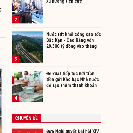
xu hướng tích cực
G
2
Nước rút khởi công cao tốc
Bắc Kạn - Cao Bằng vốn
29.300 tỷ đồng vào tháng
12/2026
3
Đề xuất tiếp tục nới trần
tiền gửi Kho bạc Nhà nước
để tạo thêm thanh khoản
cho ngân hàng
4
CHUYÊN ĐỀ
Đưa Nghị quyết Đại hội XIV