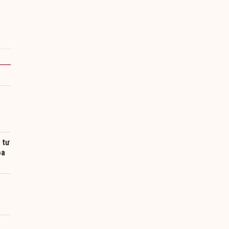
 tư
oa