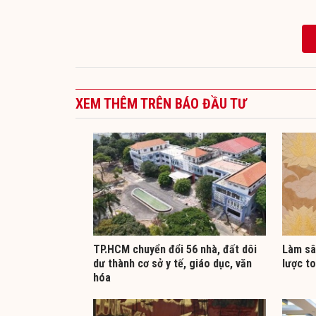
XEM THÊM TRÊN BÁO ĐẦU TƯ
TP.HCM chuyển đổi 56 nhà, đất dôi
Làm sâ
dư thành cơ sở y tế, giáo dục, văn
lược to
hóa