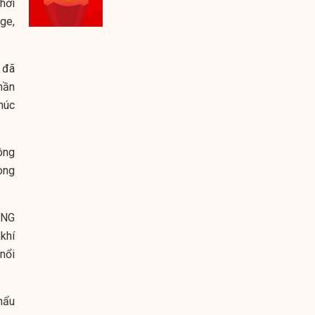
hời
ge,
 đã
hần
húc
ông
ong
LNG
khí
nổi
hẩu