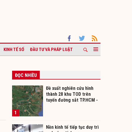
KINH TẾ SỐ
ĐẦU TƯ VÀ PHÁP LUẬT
ĐỌC NHIỀU
Đề xuất nghiên cứu hình
thành 28 khu TOD trên
tuyến đường sắt TP.HCM -
Cần Thơ
1
Nền kinh tế tiếp tục duy trì