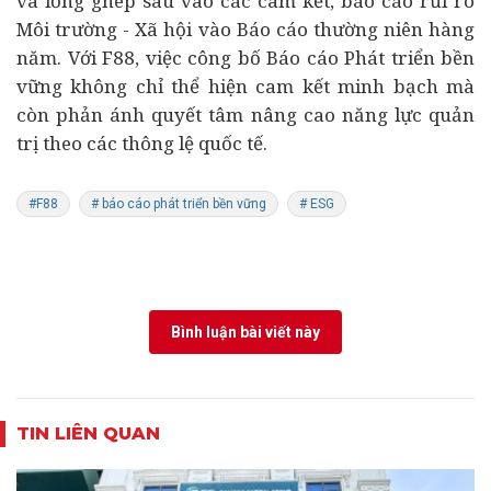
và lồng ghép sâu vào các cam kết, báo cáo rủi ro
Môi trường - Xã hội vào Báo cáo thường niên hàng
năm. Với F88, việc công bố Báo cáo Phát triển bền
vững không chỉ thể hiện cam kết minh bạch mà
còn phản ánh quyết tâm nâng cao năng lực quản
trị theo các thông lệ quốc tế.
#F88
# báo cáo phát triển bền vững
# ESG
Bình luận bài viết này
TIN LIÊN QUAN