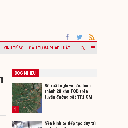
KINH TẾ SỐ
ĐẦU TƯ VÀ PHÁP LUẬT
ĐỌC NHIỀU
n
Đề xuất nghiên cứu hình
thành 28 khu TOD trên
tuyến đường sắt TP.HCM -
Cần Thơ
1
Nền kinh tế tiếp tục duy trì