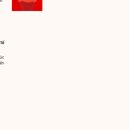
ại
 tế
húc
đến