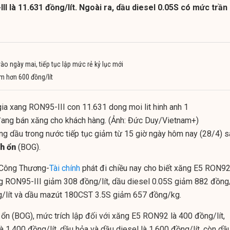
II là 11.631 đồng/lít. Ngoài ra, dầu diesel 0.05S có mức trần 
ào ngày mai, tiếp tục lập mức rẻ kỷ lục mới
m hơn 600 đồng/lít
đang bán xăng cho khách hàng. (Ảnh: Đức Duy/Vietnam+)
ng dầu trong nước tiếp tục giảm từ 15 giờ ngày hôm nay (28/4) s
h ổn
(BOG).
ộ Công Thương-
Tài chính
phát đi chiều nay cho biết xăng E5 RON9
g RON95-III giảm 308 đồng/lít, dầu diesel 0.05S giảm 882 đồng/l
/lít và dầu mazút 180CST 3.5S giảm 657 đồng/kg.
 ổn (BOG), mức trích lập đối với xăng E5 RON92 là 400 đồng/lít,
 1.400 đồng/lít, dầu hỏa và dầu diesel là 1.600 đồng/lít, còn dầ