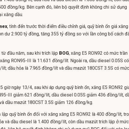
500 đồng/kg. Bên cạnh đó, liên bộ quyết định không chi sử dụng
ại xăng dầu.
mex
, tính đến trước thời điểm điều chỉnh giá, quỹ bình ổn giá xăng
n dư 2.900 tỷ đồng, tăng 355 tỷ đồng so với lần công bố cách đ
 từ đầu năm, sau khi trích lập
BOG
, xăng E5 RON92 có mức trần
 xăng RON95-III là 11.631 đồng/lít. Ngoài ra, dầu diesel 0.05S có
/lít; dầu hỏa là 7.965 đồng/lít và dầu mazút 180CST 3.5S có mứ
5 giờ ngày 13/4, sau khi áp dụng quỹ bình ổn, xăng E5 RON92 g
95-III giảm 621 đồng/lít, dầu diesel 0.05S giảm 436 đồng/lít, d
 và dầu mazút 180CST 3.5S giảm 126 đồng/kg.
h lập quỹ bình ổn đối với xăng xăng E5 RON92 là 400 đồng/lít, tr
a và dầu diesel là 1.400 đồng/lít, còn dầu mazút trích lập ở mức