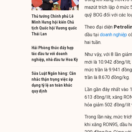
mazút trích lập ở mức 
quỹ BOG đối với các lo
Thủ tướng Chính phủ Lê
Minh Hưng hội kiến Chủ
Theo đại diện
Petroli
tịch Quốc hội Vương quốc
Thái Lan
dầu tại
doanh nghiệp
cò
hai tuần.
Hải Phòng thúc đẩy hợp
tác đầu tư với doanh
Như vậy, với 8 lần giảm
nghiệp, nhà đầu tư Hoa Kỳ
mới là 10.942 đồng/lít;
mức trần là 9.941 đồng
Sửa Luật Ngân hàng: Cân
trần là 8.670 đồng/kg.
nhắc thận trọng việc áp
dụng tỷ lệ an toàn khác
Lần gần đây nhất vào 1
quy định
613 đồng/lít; xăng RON
hỏa giảm 502 đồng/lít
Trong lần này, mức tríc
khi xăng RON95, dầu hỏ