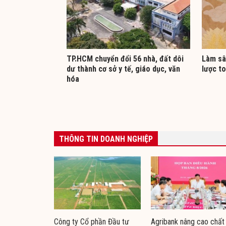
TP.HCM chuyển đổi 56 nhà, đất dôi
Làm sâ
dư thành cơ sở y tế, giáo dục, văn
lược to
hóa
THÔNG TIN DOANH NGHIỆP
Công ty Cổ phần Đầu tư
Agribank nâng cao chất