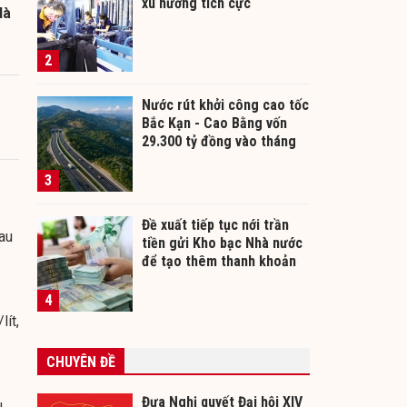
xu hướng tích cực
là
2
Nước rút khởi công cao tốc
Bắc Kạn - Cao Bằng vốn
29.300 tỷ đồng vào tháng
12/2026
3
Đề xuất tiếp tục nới trần
au
tiền gửi Kho bạc Nhà nước
để tạo thêm thanh khoản
cho ngân hàng
2
4
ít,
CHUYÊN ĐỀ
Đưa Nghị quyết Đại hội XIV
u