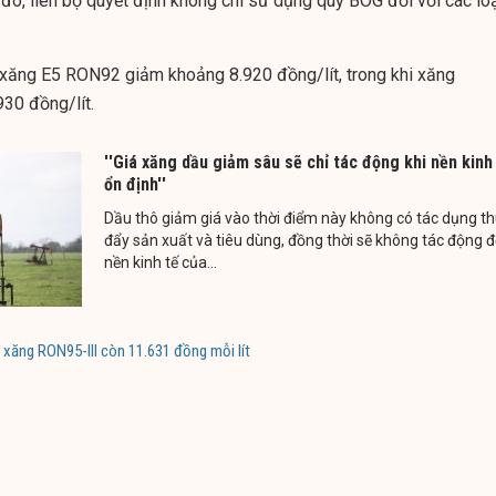
đó, liên bộ quyết định không chi sử dụng quỹ BOG đối với các lo
 xăng E5 RON92 giảm khoảng 8.920 đồng/lít, trong khi xăng
30 đồng/lít.
''Giá xăng dầu giảm sâu sẽ chỉ tác động khi nền kinh
ổn định''
Dầu thô giảm giá vào thời điểm này không có tác dụng t
đẩy sản xuất và tiêu dùng, đồng thời sẽ không tác động 
nền kinh tế của...
 xăng RON95-III còn 11.631 đồng mỗi lít