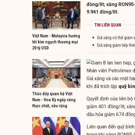
đồng/lít; xăng RON95-I
9.941 đồng/lít.
TIN LIÊN QUAN
Việt Nam - Malaysia hướng
Giá xăng có thể giảm v
tới kim ngạch thương mại
Giá xăng giảm tiếp thê
20 tỷ USD
Nhân viên Petrolimex 
Giá xăng và các mặt hà
khi đã trích lập
quỹ bìn
Thúc đẩy quan hệ Việt
Quyết định của liên b
Nam - Hoa Kỳ ngày càng
thực chất, sâu rộng
giảm 401 đồng/lít; xăn
dầu hỏa giảm 674 đồng
Liên quan đến quỹ bình
trong khi xăng RON95 là