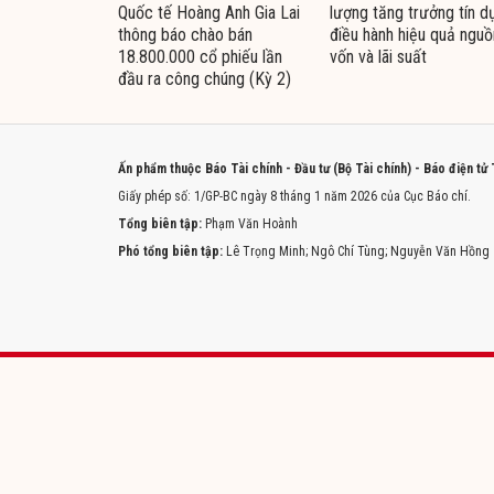
Quốc tế Hoàng Anh Gia Lai
lượng tăng trưởng tín d
thông báo chào bán
điều hành hiệu quả nguồ
18.800.000 cổ phiếu lần
vốn và lãi suất
đầu ra công chúng (Kỳ 2)
Ấn phẩm thuộc Báo Tài chính - Đầu tư (Bộ Tài chính) - Báo điện tử
Giấy phép số: 1/GP-BC ngày 8 tháng 1 năm 2026 của Cục Báo chí.
Tổng biên tập:
Phạm Văn Hoành
Phó tổng biên tập:
Lê Trọng Minh; Ngô Chí Tùng; Nguyễn Văn Hồng
Trang chủ
Tòa soạn
Liên hệ quảng cáo