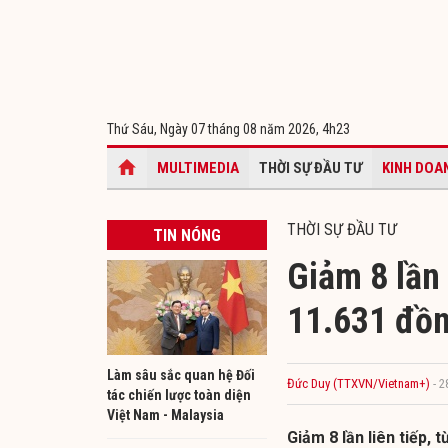
Thứ Sáu, Ngày 07 tháng 08 năm 2026,
4h23
MULTIMEDIA
THỜI SỰ ĐẦU TƯ
KINH DOA
THỜI SỰ ĐẦU TƯ
TIN NÓNG
Giảm 8 lần 
11.631 đồn
Làm sâu sắc quan hệ Đối
Đức Duy (TTXVN/Vietnam+)
- 
tác chiến lược toàn diện
Việt Nam - Malaysia
Giảm 8 lần liên tiếp,