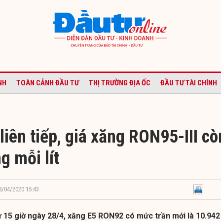
NH
TOÀN CẢNH ĐẦU TƯ
THỊ TRƯỜNG ĐỊA ỐC
ĐẦU TƯ TÀI CHÍNH
liên tiếp, giá xăng RON95-III cò
g mỗi lít
28/04/2020 15:43
 từ 15 giờ ngày 28/4, xăng E5 RON92 có mức trần mới là 10.942