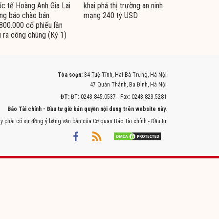
c tế Hoàng Anh Gia Lai
khai phá thị trường an ninh
ng báo chào bán
mạng 240 tỷ USD
800.000 cổ phiếu lần
 ra công chúng (Kỳ 1)
Tòa soạn:
34 Tuệ Tĩnh, Hai Bà Trưng, Hà Nội
47 Quán Thánh, Ba Đình, Hà Nội
ĐT:
ĐT: 0243.845.0537 - Fax: 0243.823.5281
Báo Tài chính - Đầu tư giữ bản quyền nội dung trên website này.
y phải có sự đồng ý bằng văn bản của Cơ quan Báo Tài chính - Đầu tư
Powered by
ITMEDIA