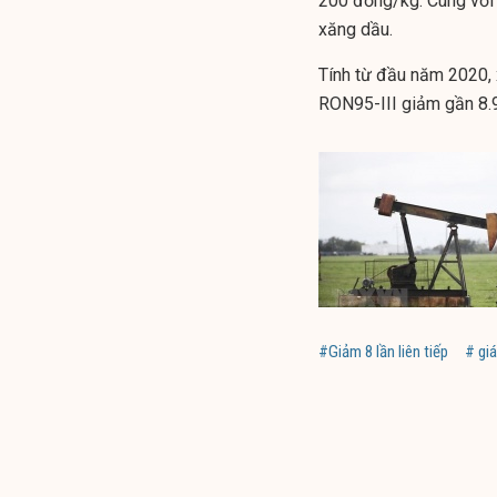
200 đồng/kg. Cùng với 
xăng dầu.
Tính từ đầu năm 2020,
RON95-III giảm gần 8.9
#Giảm 8 lần liên tiếp
# giá