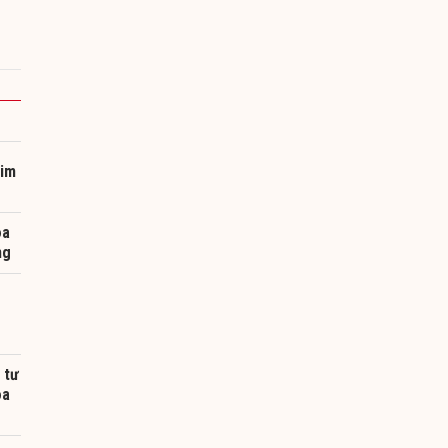
kim
oa
ng
 tư
oa