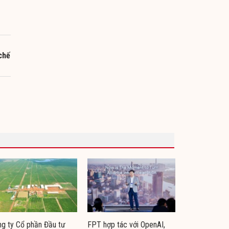
chế
g ty Cổ phần Đầu tư
FPT hợp tác với OpenAI,