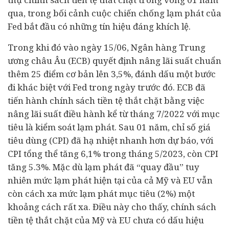
qua, trong bối cảnh cuộc chiến chống lạm phát của
Fed bắt đầu có những tín hiệu đáng khích lệ.
Trong khi đó vào ngày 15/06, Ngân hàng Trung
ương châu Âu (ECB) quyết định nâng lãi suất chuẩn
thêm 25 điểm cơ bản lên 3,5%, đánh dấu một bước
đi khác biệt với Fed trong ngày trước đó. ECB đã
tiến hành chính sách tiền tệ thắt chặt bằng việc
nâng lãi suất điều hành kể từ tháng 7/2022 với mục
tiêu là kiểm soát lạm phát. Sau 01 năm, chỉ số giá
tiêu dùng
(CPI) đã hạ nhiệt nhanh hơn dự báo, với
CPI tổng thể tăng 6,1% trong tháng 5/2023, còn CPI
tăng 5.3%. Mặc dù lạm phát đã “quay đầu” tuy
nhiên mức lạm phát hiện tại của cả Mỹ và EU vẫn
còn cách xa mức lạm phát mục tiêu (2%) một
khoảng cách rất xa. Điều này cho thấy, chính sách
tiền tệ thắt chặt của Mỹ và EU chưa có dấu hiệu