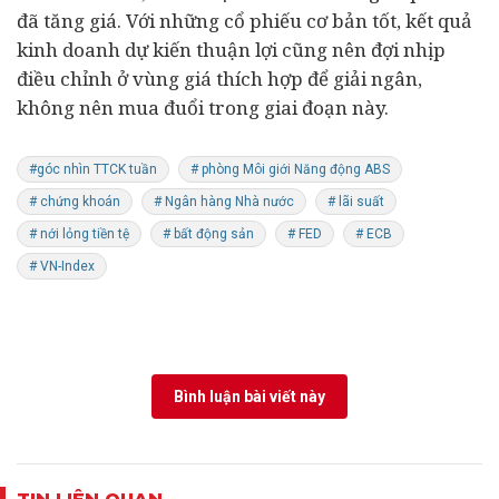
đã tăng giá. Với những cổ phiếu cơ bản tốt, kết quả
kinh doanh dự kiến thuận lợi cũng nên đợi nhịp
điều chỉnh ở vùng giá thích hợp để giải ngân,
không nên mua đuổi trong giai đoạn này.
#góc nhìn TTCK tuần
# phòng Môi giới Năng động ABS
# chứng khoán
# Ngân hàng Nhà nước
# lãi suất
# nới lỏng tiền tệ
# bất động sản
# FED
# ECB
# VN-Index
Bình luận bài viết này