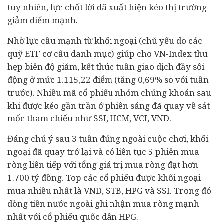
tuy nhiên, lực chốt lời đã xuất hiện kéo thị trường
giảm điểm mạnh.
Nhờ lực cầu mạnh từ khối ngoại (chủ yếu do các
quỹ ETF cơ cấu danh mục) giúp cho VN-Index thu
hẹp biên độ giảm, kết thúc tuần giao dịch đầy sôi
động ở mức 1.115,22 điểm (tăng 0,69% so với tuần
trước). Nhiều mã cổ phiếu nhóm
chứng khoán
sau
khi được kéo gần trần ở phiên sáng đã quay về sát
mốc tham chiếu như SSI, HCM, VCI, VND.
Đáng chú ý sau 3 tuần đứng ngoài cuộc chơi, khối
ngoại đã quay trở lại và có liên tục 5 phiên mua
ròng liên tiếp với tổng giá trị mua ròng đạt hơn
1.700 tỷ đồng. Top các cổ phiếu được khối ngoại
mua nhiều nhất là VND, STB, HPG và SSI. Trong đó
dòng tiền nước ngoài ghi nhận mua ròng mạnh
nhất với cổ phiếu quốc dân HPG.