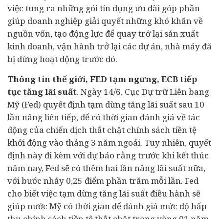
việc tung ra những gói tín dụng ưu đãi góp phần
giúp doanh nghiệp giải quyết những khó khăn về
nguồn vốn, tạo động lực để quay trở lại sản xuất
kinh doanh, vận hành trở lại các
dự án
, nhà máy đã
bị dừng hoạt động trước đó.
Thông
tin thế giới, FED tạm ngưng, ECB tiếp
tục tăng lãi suất
. Ngày 14/6, Cục Dự trữ Liên bang
Mỹ (Fed) quyết định tạm dừng tăng lãi suất sau 10
lần nâng liên tiếp, để có thời gian đánh giá về tác
động của chiến dịch thắt chặt chính sách tiền tệ
khởi động vào tháng 3 năm ngoái. Tuy nhiên, quyết
định này đi kèm với dự báo rằng trước khi kết thúc
năm nay, Fed sẽ có thêm hai lần nâng lãi suất nữa,
với bước nhảy 0,25 điểm phần trăm mỗi lần. Fed
cho biết việc tạm dừng tăng lãi suất điều hành sẽ
giúp nước Mỹ có thời gian để đánh giá mức độ hấp
thụ chính sách tiền tệ thắt chặt trong vòng 01 năm