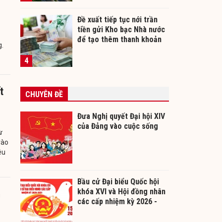
Đề xuất tiếp tục nới trần
tiền gửi Kho bạc Nhà nước
để tạo thêm thanh khoản
g.
cho ngân hàng
4
t
CHUYÊN ĐỀ
Đưa Nghị quyết Đại hội XIV
của Đảng vào cuộc sống
ừ
vào
êu
Bầu cử Đại biểu Quốc hội
khóa XVI và Hội đồng nhân
m
các cấp nhiệm kỳ 2026 -
2031