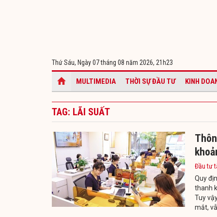
Thứ Sáu, Ngày 07 tháng 08 năm 2026,
21h23
MULTIMEDIA
THỜI SỰ ĐẦU TƯ
KINH DOA
TAG: LÃI SUẤT
Thôn
khoản
Đầu tư t
Quy đị
thanh k
Tuy vậy
mắt, vẫ