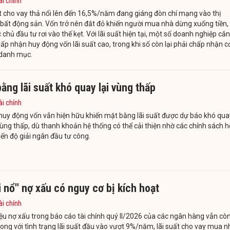
ài chính
t cho vay thả nổi lên đến 16,5%/năm đang giáng đòn chí mạng vào thị
bất động sản. Vốn trở nên đắt đỏ khiến người mua nhà dừng xuống tiền,
 chủ đầu tư rơi vào thế kẹt. Với lãi suất hiện tại, một số doanh nghiệp cắn
ấp nhận huy động vốn lãi suất cao, trong khi số còn lại phải chấp nhận c
 danh mục.
ằng lãi suất khó quay lại vùng thấp
ài chính
huy động vốn vẫn hiện hữu khiến mặt bằng lãi suất được dự báo khó qua
 vùng thấp, dù thanh khoản hệ thống có thể cải thiện nhờ các chính sách h
tiến độ giải ngân đầu tư công.
 nổ" nợ xấu có nguy cơ bị kích hoạt
ài chính
iệu nợ xấu trong báo cáo tài chính quý II/2026 của các ngân hàng vẫn cò
song với tình trạng lãi suất đầu vào vượt 9%/năm, lãi suất cho vay mua n