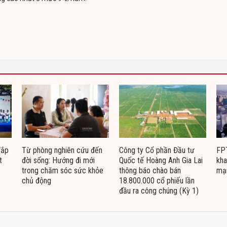
đắp
Từ phòng nghiên cứu đến
Công ty Cổ phần Đầu tư
FPT
t
đời sống: Hướng đi mới
Quốc tế Hoàng Anh Gia Lai
kha
trong chăm sóc sức khỏe
thông báo chào bán
mạ
chủ động
18.800.000 cổ phiếu lần
đầu ra công chúng (Kỳ 1)