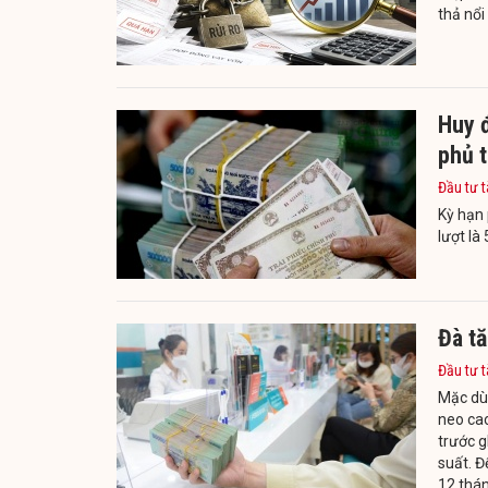
thả nổi
Huy đ
phủ t
Đầu tư t
Kỳ hạn 
lượt là
Đà tă
Đầu tư t
Mặc dù 
neo cao
trước g
suất. Đ
12 thá