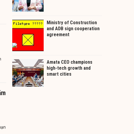
n
năm
 hạn