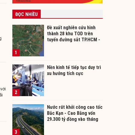
ĐỌC NHIỀU
Đề xuất nghiên cứu hình
thành 28 khu TOD trên
g
tuyến đường sắt TP.HCM -
Cần Thơ
1
Nền kinh tế tiếp tục duy trì
xu hướng tích cực
 với
2
ãi
Nước rút khởi công cao tốc
Bắc Kạn - Cao Bằng vốn
29.300 tỷ đồng vào tháng
12/2026
3