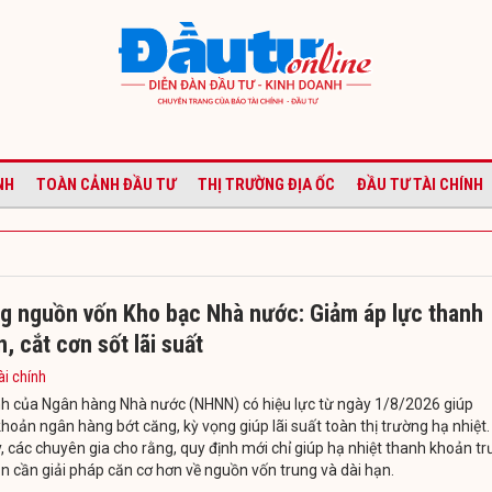
NH
TOÀN CẢNH ĐẦU TƯ
THỊ TRƯỜNG ĐỊA ỐC
ĐẦU TƯ TÀI CHÍNH
g nguồn vốn Kho bạc Nhà nước: Giảm áp lực thanh
, cắt cơn sốt lãi suất
ài chính
nh của Ngân hàng Nhà nước (NHNN) có hiệu lực từ ngày 1/8/2026 giúp
hoản ngân hàng bớt căng, kỳ vọng giúp lãi suất toàn thị trường hạ nhiệt.
, các chuyên gia cho rằng, quy định mới chỉ giúp hạ nhiệt thanh khoản t
n cần giải pháp căn cơ hơn về nguồn vốn trung và dài hạn.