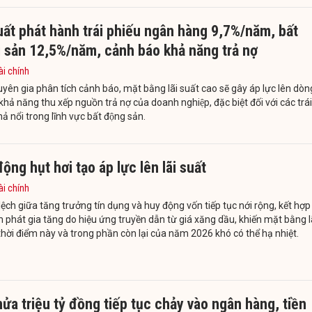
suất phát hành trái phiếu ngân hàng 9,7%/năm, bất
 sản 12,5%/năm, cảnh báo khả năng trả nợ
ài chính
uyên gia phân tích cảnh báo, mặt bằng lãi suất cao sẽ gây áp lực lên dòn
 khả năng thu xếp nguồn trả nợ của doanh nghiệp, đặc biệt đối với các trái
ả nổi trong lĩnh vực bất động sản.
ộng hụt hơi tạo áp lực lên lãi suất
ài chính
ệch giữa tăng trưởng tín dụng và huy động vốn tiếp tục nới rộng, kết hợp
m phát gia tăng do hiệu ứng truyền dẫn từ giá xăng dầu, khiến mặt bằng l
thời điểm này và trong phần còn lại của năm 2026 khó có thể hạ nhiệt.
ửa triệu tỷ đồng tiếp tục chảy vào ngân hàng, tiền