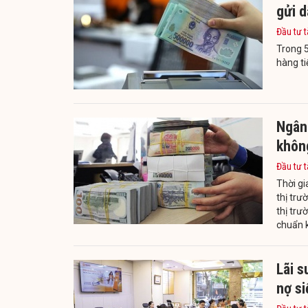
gửi d
Đầu tư t
Trong 
hàng ti
Ngân 
khôn
Đầu tư t
Thời gi
thị trư
thị trư
chuẩn k
Lãi s
nợ si