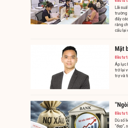
Đầu tư t
Lãi suấ
trường 
đẩy các
răng ch
cấu lại
Mặt b
Đầu tư t
Áp lực 
trở lại
trợ và 
"Ngòi
Đầu tư t
Dù số l
“đẹp”, 