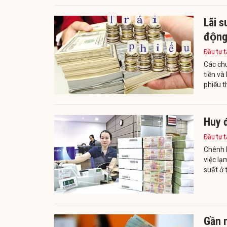
Lãi 
động
Đầu tư t
Các ch
tiền và
phiếu th
Huy đ
Đầu tư t
Chênh l
việc lạ
suất ở 
Gần n