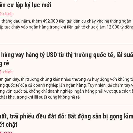
ân cư lập kỷ lục mới
ài chính
5 tháng đầu năm, thêm 492.000 tiền gửi dân cư chảy vào hệ thống ngân
ếp tục chảy vào ngân hàng trong khi tiền gửi tổ chức giảm 12.000 tỷ đồn
hàng vay hàng tỷ USD từ thị trường quốc tế, lãi suấ
g rẻ
ài chính
an gần đây, thị trường chứng kiến nhiều thương vụ huy động vốn khủng t
ờng quốc tế của cả doanh nghiệp lẫn ngân hàng. Tuy nhiên, để chạm tay 
ờng vốn quốc tế, không chỉ doanh nghiệp, ngân hàng phải vượt qua các ti
hắt khe, trong khi lãi suất cũng không hề rẻ.
uất, trái phiếu đều đắt đỏ: Bất động sản bị gọng kì
ết chặt