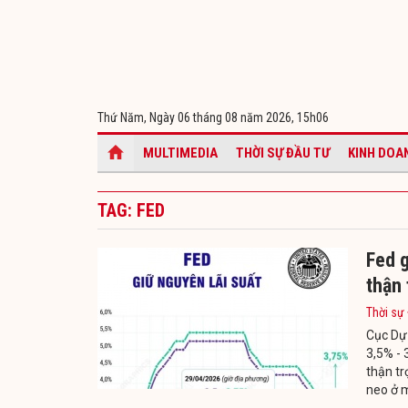
Thứ Năm, Ngày 06 tháng 08 năm 2026,
15h06
MULTIMEDIA
THỜI SỰ ĐẦU TƯ
KINH DOA
TAG: FED
Fed g
thận 
Thời sự
Cục Dự 
3,5% - 
thận tr
neo ở 