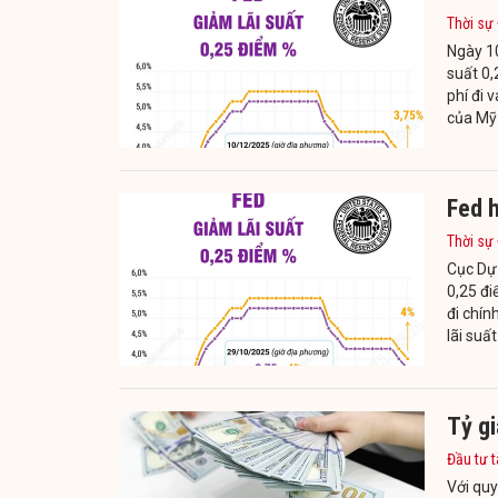
Thời sự
Ngày 10
suất 0,
phí đi 
của Mỹ 
Fed h
Thời sự
Cục Dự 
0,25 đi
đi chín
lãi suấ
Tỷ gi
Đầu tư t
Với quy