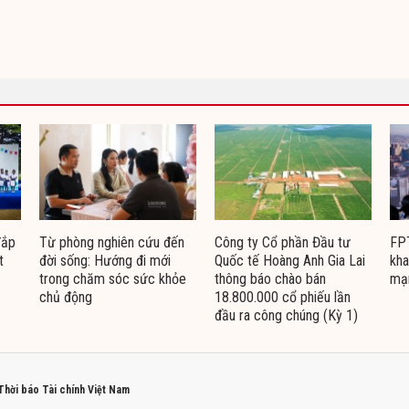
đắp
Từ phòng nghiên cứu đến
Công ty Cổ phần Đầu tư
FPT
t
đời sống: Hướng đi mới
Quốc tế Hoàng Anh Gia Lai
kha
trong chăm sóc sức khỏe
thông báo chào bán
mạ
chủ động
18.800.000 cổ phiếu lần
đầu ra công chúng (Kỳ 1)
 Thời báo Tài chính Việt Nam