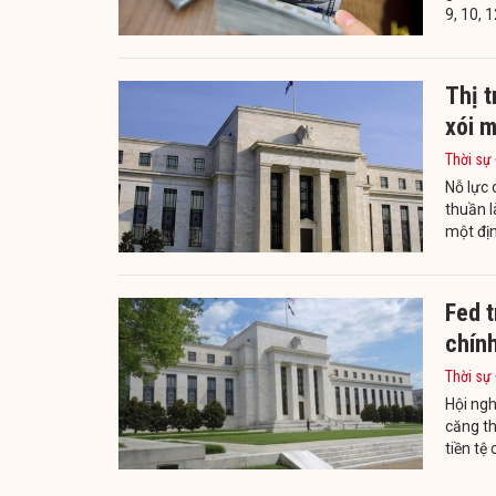
9, 10, 
Thị t
xói 
Thời sự
Nỗ lực
thuần l
một địn
Fed t
chính
Thời sự
Hội ngh
căng th
tiền tệ