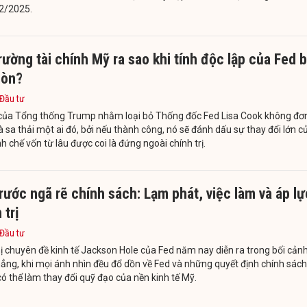
12/2025.
rường tài chính Mỹ ra sao khi tính độc lập của Fed b
mòn?
 Đầu tư
 của Tổng thống Trump nhằm loại bỏ Thống đốc Fed Lisa Cook không đơ
à sa thải một ai đó, bởi nếu thành công, nó sẽ đánh dấu sự thay đổi lớn c
h chế vốn từ lâu được coi là đứng ngoài chính trị.
rước ngã rẽ chính sách: Lạm phát, việc làm và áp lự
 trị
 Đầu tư
ị chuyên đề kinh tế Jackson Hole của Fed năm nay diễn ra trong bối cản
ẳng, khi mọi ánh nhìn đều đổ dồn về Fed và những quyết định chính sách
 có thể làm thay đổi quỹ đạo của nền kinh tế Mỹ.