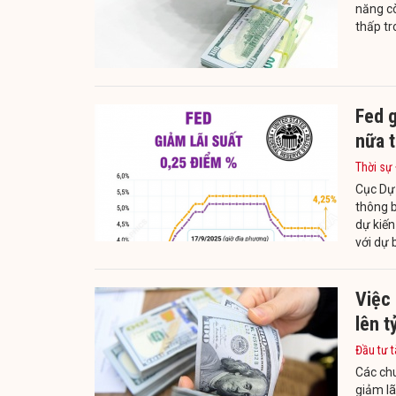
năng cò
thấp tr
Fed g
nữa 
Thời sự
Cục Dự 
thông b
dự kiến
với dự 
Việc 
lên t
Đầu tư t
Các chu
giảm lã