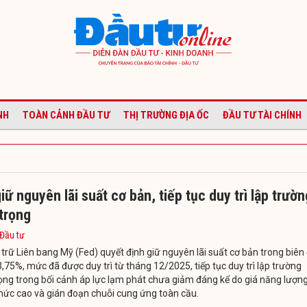
NH
TOÀN CẢNH ĐẦU TƯ
THỊ TRƯỜNG ĐỊA ỐC
ĐẦU TƯ TÀI CHÍNH
iữ nguyên lãi suất cơ bản, tiếp tục duy trì lập trườn
trọng
 Đầu tư
trữ Liên bang Mỹ (Fed) quyết định giữ nguyên lãi suất cơ bản trong biên
3,75%, mức đã được duy trì từ tháng 12/2025, tiếp tục duy trì lập trường
ọng trong bối cảnh áp lực lạm phát chưa giảm đáng kể do giá năng lượn
mức cao và gián đoạn chuỗi cung ứng toàn cầu.