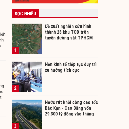
ĐỌC NHIỀU
Đề xuất nghiên cứu hình
thành 28 khu TOD trên
iến
tuyến đường sắt TP.HCM -
ánh
Cần Thơ
u
1
Nền kinh tế tiếp tục duy trì
xu hướng tích cực
ùng
2
ức
t
Nước rút khởi công cao tốc
Bắc Kạn - Cao Bằng vốn
29.300 tỷ đồng vào tháng
12/2026
3