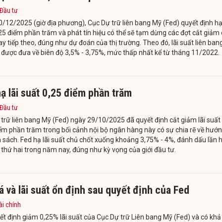
 Đầu tư
/12/2025 (giờ địa phương), Cục Dự trữ liên bang Mỹ (Fed) quyết định hạ 
25 điểm phần trăm và phát tín hiệu có thể sẽ tạm dừng các đợt cắt giảm 
vay tiếp theo, đúng như dự đoán của thị trường. Theo đó, lãi suất liên ban
được đưa về biên độ 3,5% - 3,75%, mức thấp nhất kể từ tháng 11/2022.
ạ lãi suất 0,25 điểm phần trăm
 Đầu tư
trữ liên bang Mỹ (Fed) ngày 29/10/2025 đã quyết định cắt giảm lãi suất
ểm phần trăm trong bối cảnh nội bộ ngân hàng này có sự chia rẽ về hướ
h sách. Fed hạ lãi suất chủ chốt xuống khoảng 3,75% - 4%, đánh dấu lần 
t thứ hai trong năm nay, đúng như kỳ vọng của giới đầu tư.
á và lãi suất ổn định sau quyết định của Fed
ài chính
ết định giảm 0,25% lãi suất của Cục Dự trữ Liên bang Mỹ (Fed) và có khả