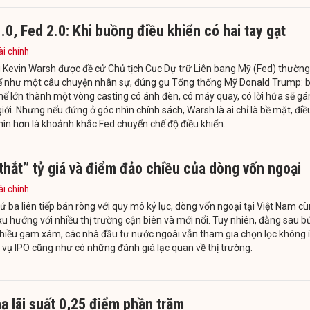
.0, Fed 2.0: Khi buồng điều khiển có hai tay gạt
ài chính
 Kevin Warsh được đề cử Chủ tịch Cục Dự trữ Liên bang Mỹ (Fed) thường
ể như một câu chuyện nhân sự, đúng gu Tổng thống Mỹ Donald Trump: b
hế lớn thành một vòng casting có ánh đèn, có máy quay, có lời hứa sẽ g
giới. Nhưng nếu đứng ở góc nhìn chính sách, Warsh là ai chỉ là bề mặt, điề
ìn hơn là khoảnh khắc Fed chuyển chế độ điều khiển.
thắt” tỷ giá và điểm đảo chiều của dòng vốn ngoại
ài chính
 ba liên tiếp bán ròng với quy mô kỷ lục, dòng vốn ngoại tại Việt Nam c
u hướng với nhiều thị trường cận biên và mới nổi. Tuy nhiên, đằng sau b
hiều gam xám, các nhà đầu tư nước ngoài vẫn tham gia chọn lọc không í
vụ IPO cũng như có những đánh giá lạc quan về thị trường.
ạ lãi suất 0,25 điểm phần trăm