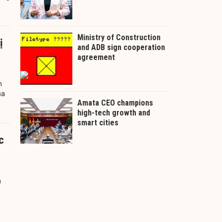
ị
n
ủa
c
h