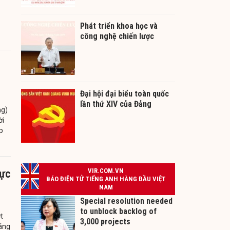
Phát triển khoa học và
công nghệ chiến lược
Đại hội đại biểu toàn quốc
lần thứ XIV của Đảng
ng)
ời
p
lực
t
háng