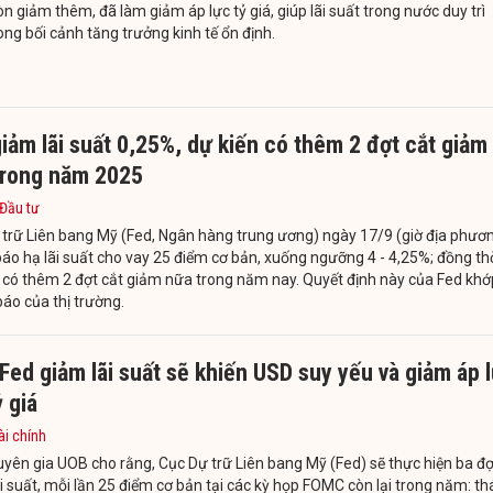
n giảm thêm, đã làm giảm áp lực tỷ giá, giúp lãi suất trong nước duy trì
ong bối cảnh tăng trưởng kinh tế ổn định.
iảm lãi suất 0,25%, dự kiến có thêm 2 đợt cắt giảm
trong năm 2025
 Đầu tư
trữ Liên bang Mỹ (Fed, Ngân hàng trung ương) ngày 17/9 (giờ địa phươ
áo hạ lãi suất cho vay 25 điểm cơ bản, xuống ngưỡng 4 - 4,25%; đồng th
 có thêm 2 đợt cắt giảm nữa trong năm nay. Quyết định này của Fed khớ
báo của thị trường.
Fed giảm lãi suất sẽ khiến USD suy yếu và giảm áp 
ỷ giá
ài chính
yên gia UOB cho rằng, Cục Dự trữ Liên bang Mỹ (Fed) sẽ thực hiện ba đợ
i suất, mỗi lần 25 điểm cơ bản tại các kỳ họp FOMC còn lại trong năm: t