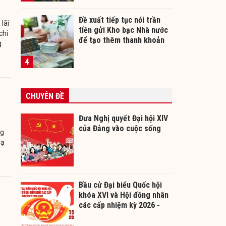
Đề xuất tiếp tục nới trần
lãi
tiền gửi Kho bạc Nhà nước
chi
để tạo thêm thanh khoản
g
cho ngân hàng
4
CHUYÊN ĐỀ
Đưa Nghị quyết Đại hội XIV
của Đảng vào cuộc sống
ng
hạ
Bầu cử Đại biểu Quốc hội
khóa XVI và Hội đồng nhân
các cấp nhiệm kỳ 2026 -
2031