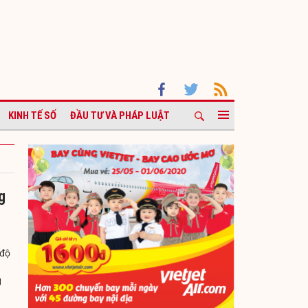
KINH TẾ SỐ
ĐẦU TƯ VÀ PHÁP LUẬT
g
 độ
g