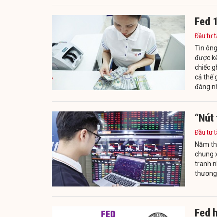
Fed 1
Đầu tư t
Tin ông
được k
chiếc g
cả thế 
đáng nh
“Nút 
Đầu tư t
Năm thứ
chung x
tranh n
thương 
Fed h