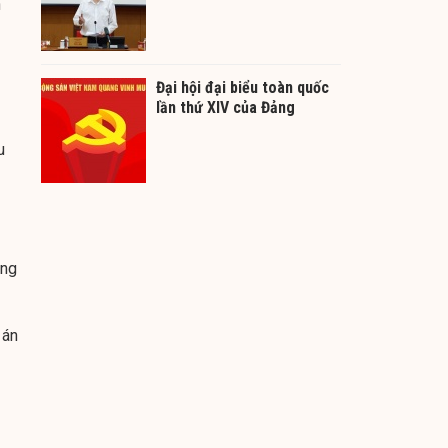
n
Đại hội đại biểu toàn quốc
lần thứ XIV của Đảng
u
ảng
 án