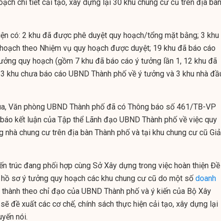
oạch chi tiết cải tạo, xây dựng lại 30 khu chung cư cũ trên địa bà
iện có: 2 khu đã được phê duyệt quy hoạch/tổng mặt bằng; 3 khu
y hoạch theo Nhiệm vụ quy hoạch được duyệt; 19 khu đã báo cáo
ưởng quy hoạch (gồm 7 khu đã báo cáo ý tưởng lần 1, 12 khu đã
; 3 khu chưa báo cáo UBND Thành phố về ý tưởng và 3 khu nhà đầ
qua, Văn phòng UBND Thành phố đã có Thông báo số 461/TB-VP
báo kết luận của Tập thể Lãnh đạo UBND Thành phố về việc quy
ng nhà chung cư trên địa bàn Thành phố và tại khu chung cư cũ Gi
ến trúc đang phối hợp cùng Sở Xây dựng trong việc hoàn thiện Đề
c hồ sơ ý tưởng quy hoạch các khu chung cư cũ do một số
doanh
 thành theo chỉ đạo của UBND Thành phố và ý kiến của Bộ Xây
sẽ đề xuất các cơ chế, chính sách thực hiện cải tạo, xây dựng lại
yến nói.