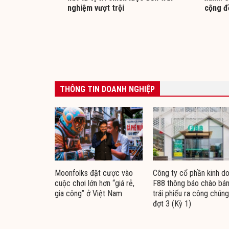
nghiệm vượt trội
cộng đ
THÔNG TIN DOANH NGHIỆP
Moonfolks đặt cược vào
Công ty cổ phần kinh d
cuộc chơi lớn hơn “giá rẻ,
F88 thông báo chào bá
gia công” ở Việt Nam
trái phiếu ra công chúng
đợt 3 (Kỳ 1)