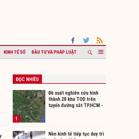
KINH TẾ SỐ
ĐẦU TƯ VÀ PHÁP LUẬT
ĐỌC NHIỀU
Đề xuất nghiên cứu hình
thành 28 khu TOD trên
tuyến đường sắt TP.HCM -
Cần Thơ
1
Nền kinh tế tiếp tục duy trì
y