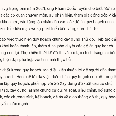
m vụ trọng tâm năm 2021, ông Phạm Quốc Tuyến cho biết, Sở sẽ
ủa các cơ quan chuyên môn, sự phản biện, tham gia đóng góp ý ki
hà khoa học, các tầng lớp nhân dân vào các đồ án quy hoạch quan
quan đến diện mạo và sự phát triển bền vững của Thủ đô.
o cáo việc thực hiện quy hoạch chung xây dựng Thủ đô. Tiếp tục đ
n khai hoàn thành lập, thẩm định, phê duyệt các đồ án quy hoạch
ng còn lại. Thực hiện thiết kế đô thị và cải tạo chỉnh trang hai bê
hiện đại, phù hợp với tình hình thực tiễn.
o chất lượng quy hoạch, tạo điều kiện thuận lợi để người dân tha
uy hoạch. Hạn chế tối đa việc điều chỉnh quy hoạch cục bộ trong t
ai lập quy hoạch, phối hợp với Sở Xây dựng đề xuất các cơ chế,
i tạo, xây dựng lại nhà chung cư cũ; rà soát, điều chỉnh, bổ sung 
 các chương trình, kế hoạch, đề án về giao thông đô thị; quy hoạ
Tuyến nhấn mạnh.