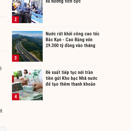
xu hướng tích cực
2
Nước rút khởi công cao tốc
Bắc Kạn - Cao Bằng vốn
29.300 tỷ đồng vào tháng
12/2026
3
ở
Đề xuất tiếp tục nới trần
tiền gửi Kho bạc Nhà nước
để tạo thêm thanh khoản
cho ngân hàng
4
ết