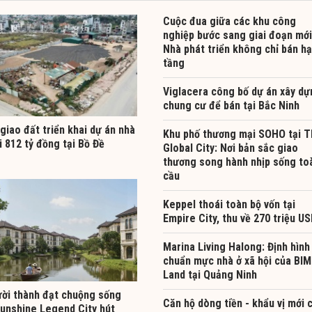
Cuộc đua giữa các khu công
nghiệp bước sang giai đoạn mới
Nhà phát triển không chỉ bán hạ
tầng
Viglacera công bố dự án xây dự
chung cư để bán tại Bắc Ninh
giao đất triển khai dự án nhà
Khu phố thương mại SOHO tại 
i 812 tỷ đồng tại Bồ Đề
Global City: Nơi bản sắc giao
thương song hành nhịp sống to
cầu
Keppel thoái toàn bộ vốn tại
Empire City, thu về 270 triệu U
Marina Living Halong: Định hình
chuẩn mực nhà ở xã hội của BIM
Land tại Quảng Ninh
ười thành đạt chuộng sống
Căn hộ dòng tiền - khẩu vị mới 
Sunshine Legend City hút