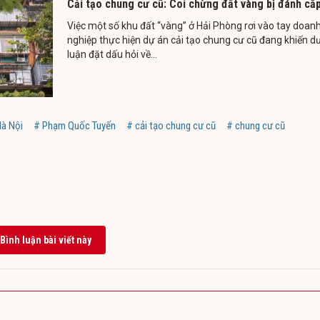
Cải tạo chung cư cũ: Coi chừng đất vàng bị đánh cắ
Việc một số khu đất “vàng” ở Hải Phòng rơi vào tay doan
nghiệp thực hiện dự án cải tạo chung cư cũ đang khiến d
luận đặt dấu hỏi về...
Hà Nội
# Phạm Quốc Tuyến
# cải tạo chung cư cũ
# chung cư cũ
Bình luận bài viết này