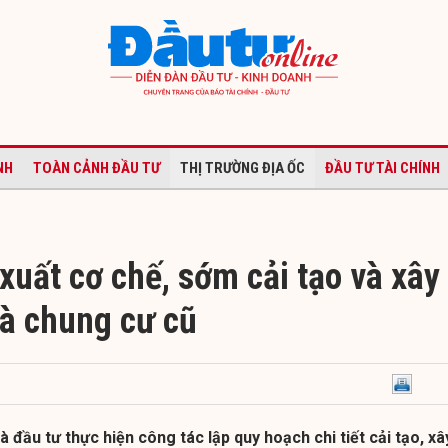
NH
TOÀN CẢNH ĐẦU TƯ
THỊ TRƯỜNG ĐỊA ỐC
ĐẦU TƯ TÀI CHÍNH
xuất cơ chế, sớm cải tạo và xây
hà chung cư cũ
 đầu tư thực hiện công tác lập quy hoạch chi tiết cải tạo, xâ