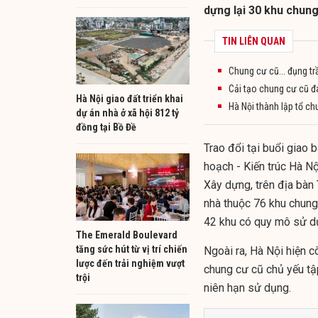
dựng lại 30 khu chung
TIN LIÊN QUAN
Chung cư cũ... đụng t
Cải tạo chung cư cũ đ
Hà Nội giao đất triển khai
Hà Nội thành lập tổ ch
dự án nhà ở xã hội 812 tỷ
đồng tại Bồ Đề
Trao đổi tại buổi giao
hoạch - Kiến trúc Hà Nộ
Xây dựng, trên địa bàn
nhà thuộc 76 khu chung
42 khu có quy mô sử dụ
The Emerald Boulevard
tăng sức hút từ vị trí chiến
Ngoài ra, Hà Nội hiện 
lược đến trải nghiệm vượt
chung cư cũ chủ yếu tập
trội
niên hạn sử dụng.