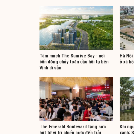
Tâm mạch The Sunrise Bay - nơi
Hà Nội 
bốn dòng chảy toàn cầu hội tụ bên
ở xã hộ
Vịnh di sản
The Emerald Boulevard tăng sức
Khi ng
hút từ vị trí chiến lược đến trải
xanh: 