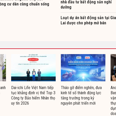
nhà đầu tư bất động sản nghỉ
ồng cư dân cùng chuẩn sống
dưỡng
Loạt dự án bất động sản tại Gia
Lai được cho phép mở bán
oanh
Dai-ichi Life Việt Nam tiếp
Tháo gỡ điểm nghẽn, đưa
Ano
n
tục khẳng định vị thế Top 3
kinh tế số thành động lực
Bas
Công ty Bảo hiểm Nhân thọ
tăng trưởng trong kỷ
vận
uy tín 2026
nguyên phát triển mới
thự
dụn
doa