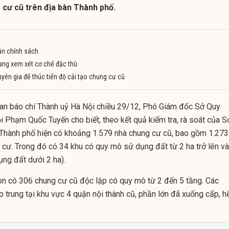
 cư cũ trên địa bàn Thành phố.
rần chính sách
ang xem xét cơ chế đặc thù
uyên gia để thúc tiến độ cải tạo chung cư cũ
 ban báo chí Thành uỷ Hà Nội chiều 29/12, Phó Giám đốc Sở Quy
i Phạm Quốc Tuyến cho biết, theo kết quả kiểm tra, rà soát của S
 Thành phố hiện có khoảng 1.579 nhà chung cư cũ, bao gồm 1.273
 cư. Trong đó có 34 khu có quy mô sử dụng đất từ 2 ha trở lên và
ng đất dưới 2 ha).
còn có 306 chung cư cũ độc lập có quy mô từ 2 đến 5 tầng. Các
 trung tại khu vực 4 quận nội thành cũ, phần lớn đã xuống cấp, h