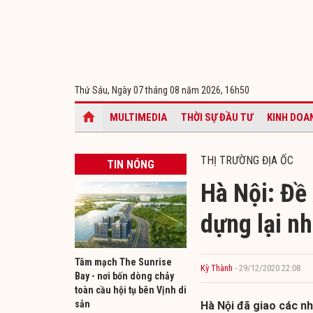
Thứ Sáu, Ngày 07 tháng 08 năm 2026,
16h50
MULTIMEDIA
THỜI SỰ ĐẦU TƯ
KINH DOA
THỊ TRƯỜNG ĐỊA ỐC
TIN NÓNG
Hà Nội: Đề 
dựng lại n
Tâm mạch The Sunrise
Kỳ Thành
- 29/12/2020 22:08
Bay - nơi bốn dòng chảy
toàn cầu hội tụ bên Vịnh di
sản
Hà Nội đã giao các nhà