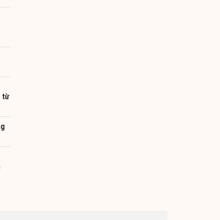
 từ
ng
g
n