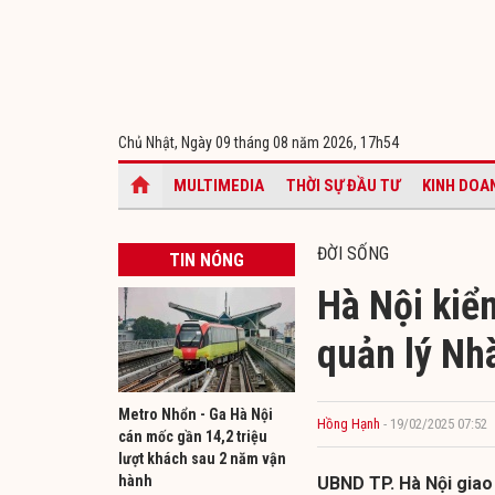
Chủ Nhật, Ngày 09 tháng 08 năm 2026,
17h54
MULTIMEDIA
THỜI SỰ ĐẦU TƯ
KINH DOA
ĐỜI SỐNG
TIN NÓNG
Hà Nội kiểm
quản lý Nh
Metro Nhổn - Ga Hà Nội
Hồng Hạnh
- 19/02/2025 07:52
cán mốc gần 14,2 triệu
lượt khách sau 2 năm vận
hành
UBND TP. Hà Nội giao 