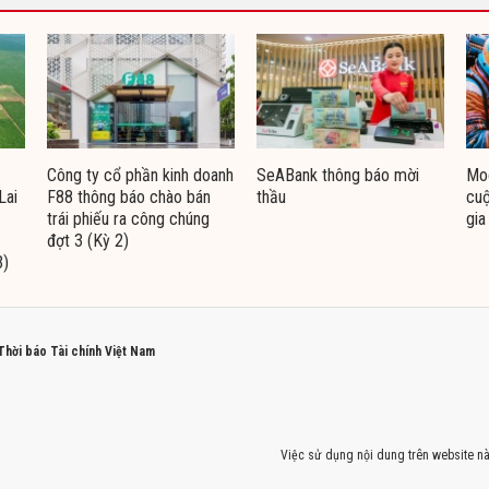
Công ty cổ phần kinh doanh
SeABank thông báo mời
Moo
Lai
F88 thông báo chào bán
thầu
cuộ
trái phiếu ra công chúng
gia
đợt 3 (Kỳ 2)
3)
 Thời báo Tài chính Việt Nam
Việc sử dụng nội dung trên website nà