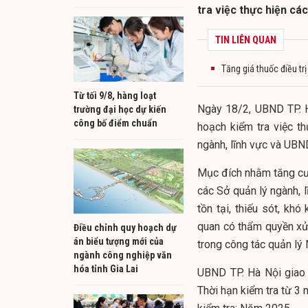
tra việc thực hiện cá
TIN LIÊN QUAN
Tăng giá thuốc điều tr
Từ tối 9/8, hàng loạt
Ngày 18/2, UBND TP. 
trường đại học dự kiến
công bố điểm chuẩn
hoạch kiểm tra việc t
ngành, lĩnh vực và UBN
Mục đích nhằm tăng cườ
các Sở quản lý ngành, 
tồn tại, thiếu sót, khó
quan có thẩm quyền xử 
Điều chỉnh quy hoạch dự
án biểu tượng mới của
trong công tác quản lý 
ngành công nghiệp văn
hóa tỉnh Gia Lai
UBND TP. Hà Nội gia
Thời hạn kiểm tra từ 3 