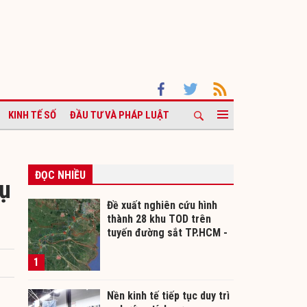
KINH TẾ SỐ
ĐẦU TƯ VÀ PHÁP LUẬT
ĐỌC NHIỀU
vụ
Đề xuất nghiên cứu hình
thành 28 khu TOD trên
tuyến đường sắt TP.HCM -
Cần Thơ
1
Nền kinh tế tiếp tục duy trì