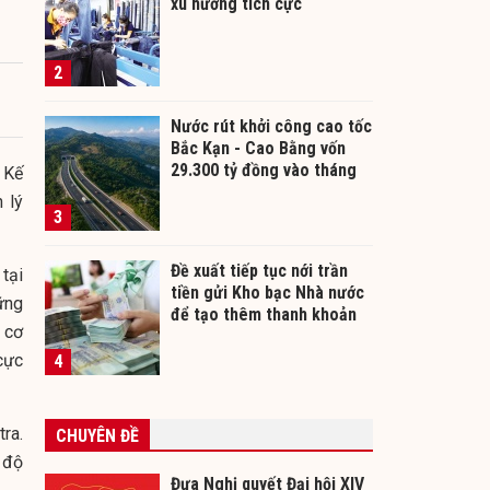
xu hướng tích cực
2
Nước rút khởi công cao tốc
Bắc Kạn - Cao Bằng vốn
29.300 tỷ đồng vào tháng
 Kế
12/2026
 lý
3
Đề xuất tiếp tục nới trần
tại
tiền gửi Kho bạc Nhà nước
ững
để tạo thêm thanh khoản
 cơ
cho ngân hàng
cực
4
ra.
CHUYÊN ĐỀ
 độ
Đưa Nghị quyết Đại hội XIV