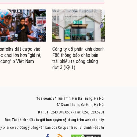
nfolks đặt cược vào
Công ty cổ phần kinh doanh
c chơi lớn hơn “giá rẻ,
F88 thông báo chào bán
 công” ở Việt Nam
trái phiếu ra công chúng
đợt 3 (Kỳ 1)
Tòa soạn:
34 Tuệ Tĩnh, Hai Bà Trưng, Hà Nội
47 Quán Thánh, Ba Đình, Hà Nội
ĐT:
ĐT: 0243.845.0537 - Fax: 0243.823.5281
Báo Tài chính - Đầu tư giữ bản quyền nội dung trên website này.
y phải có sự đồng ý bằng văn bản của Cơ quan Báo Tài chính - Đầu tư