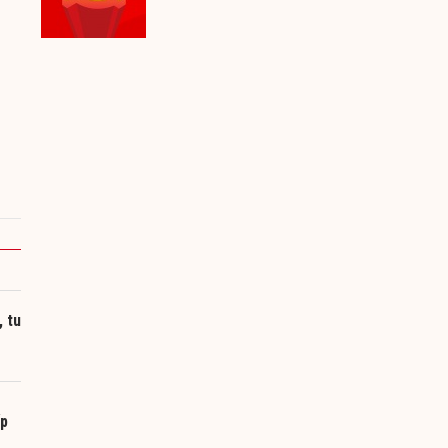
, tu
ếp