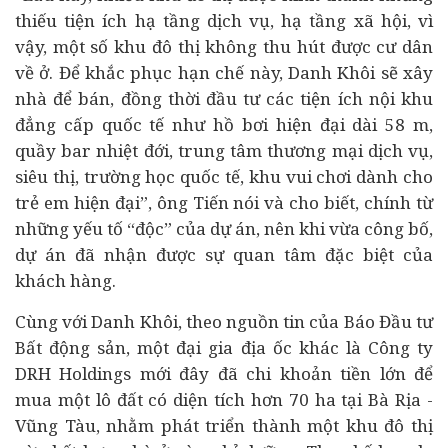
thiếu tiện ích hạ tầng dịch vụ, hạ tầng xã hội, vì
vậy, một số khu đô thị không thu hút được cư dân
về ở. Để khắc phục hạn chế này, Danh Khôi sẽ xây
nhà để bán, đồng thời đầu tư các tiện ích nội khu
đẳng cấp quốc tế như hồ bơi hiện đại dài 58 m,
quầy bar nhiệt đới, trung tâm thương mại dịch vụ,
siêu thị, trường học quốc tế, khu vui chơi dành cho
trẻ em hiện đại”, ông Tiến nói và cho biết, chính từ
những yếu tố “độc” của dự án, nên khi vừa công bố,
dự án đã nhận được sự quan tâm đặc biệt của
khách hàng.
Cùng với Danh Khôi, theo nguồn tin của Báo Đầu tư
Bất động sản, một đại gia địa ốc khác là Công ty
DRH Holdings mới đây đã chi khoản tiền lớn để
mua một lô đất có diện tích hơn 70 ha tại Bà Rịa -
Vũng Tàu, nhằm phát triển thành một khu đô thị