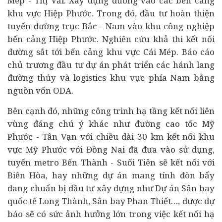
Mép - Thị Vải. Xây dựng đường vào các bến cảng
khu vực Hiệp Phước. Trong đó, đầu tư hoàn thiện
tuyến đường trục Bắc - Nam vào khu công nghiệp
bến cảng Hiệp Phước. Nghiên cứu khả thi kết nối
đường sắt tới bến cảng khu vực Cái Mép. Báo cáo
chủ trương đầu tư dự án phát triển các hánh lang
đường thủy và logistics khu vực phía Nam bằng
nguồn vốn ODA.
Bên cạnh đó, những công trình hạ tầng kết nối liên
vùng đáng chú ý khác như đường cao tốc Mỹ
Phước - Tân Vạn với chiều dài 30 km kết nối khu
vực Mỹ Phước với Đồng Nai đã đưa vào sử dụng,
tuyến metro Bến Thành - Suối Tiên sẽ kết nối với
Biên Hòa, hay những dự án mang tính đòn bẩy
đang chuẩn bị đầu tư xây dựng như Dự án Sân bay
quốc tế Long Thành, Sân bay Phan Thiết…, được dự
báo sẽ có sức ảnh hưởng lớn trong việc kết nối hạ