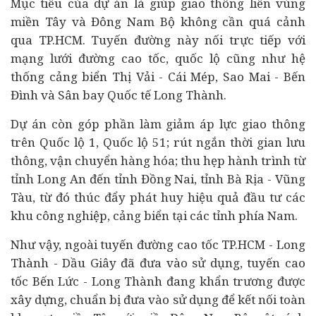
Mục tiêu của dự án là giúp giao thông liên vùng
miền Tây và Đông Nam Bộ không cần quá cảnh
qua TP.HCM. Tuyến đường này nối trực tiếp với
mạng lưới đường cao tốc, quốc lộ cũng như hệ
thống cảng biển Thị Vải - Cái Mép, Sao Mai - Bến
Đình và Sân bay Quốc tế Long Thành.
Dự án còn góp phần làm giảm áp lực giao thông
trên Quốc lộ 1, Quốc lộ 51; rút ngắn thời gian lưu
thông, vận chuyển hàng hóa; thu hẹp hành trình từ
tỉnh Long An đến tỉnh Đồng Nai, tỉnh Bà Rịa - Vũng
Tàu, từ đó thúc đẩy phát huy hiệu quả đầu tư các
khu công nghiệp, cảng biển tại các tỉnh phía Nam.
Như vậy, ngoài tuyến đường cao tốc TP.HCM - Long
Thành - Dầu Giây đã đưa vào sử dụng, tuyến cao
tốc Bến Lức - Long Thành đang khẩn trương được
xây dựng, chuẩn bị đưa vào sử dụng để kết nối toàn