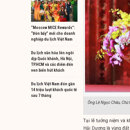
“Moscow MICE Rewards”:
“Đòn bẩy” mới cho doanh
nghiệp du lịch Việt Nam
Du lịch văn hóa lên ngôi
dịp Quốc khánh, Hà Nội,
TP.HCM và các điểm đến
ven biển hút khách
Du lịch Việt Nam đón gần
14 triệu lượt khách quốc tế
sau 7 tháng
Ông Lê Ngọc Châu, Chủ t
Tại lễ tưởng niệm và k
Hải Dương là vùng đất c