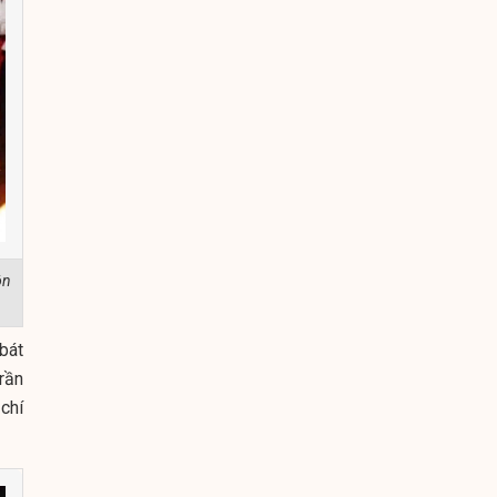
ôn
bát
rần
chí