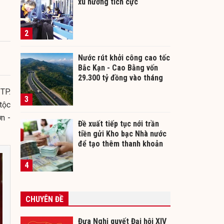
xu hướng tích cực
2
Nước rút khởi công cao tốc
Bắc Kạn - Cao Bằng vốn
29.300 tỷ đồng vào tháng
12/2026
 TP.
3
tộc
n -
Đề xuất tiếp tục nới trần
tiền gửi Kho bạc Nhà nước
để tạo thêm thanh khoản
cho ngân hàng
4
CHUYÊN ĐỀ
Đưa Nghị quyết Đại hội XIV