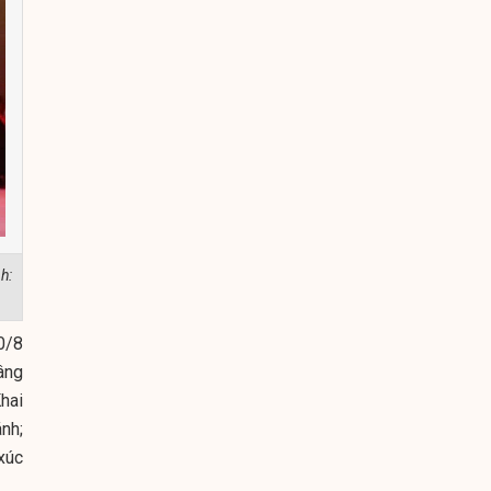
h:
0/8
dâng
hai
nh;
xúc