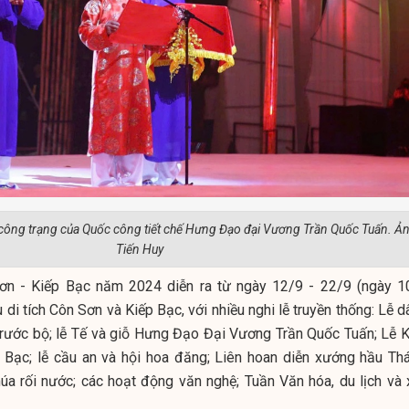
 công trạng của Quốc công tiết chế Hưng Đạo đại Vương Trần Quốc Tuấn. Ản
Tiến Huy
ơn - Kiếp Bạc năm 2024 diễn ra từ ngày 12/9 - 22/9 (ngày 1
u di tích Côn Sơn và Kiếp Bạc, với nhiều nghi lễ truyền thống: Lễ 
lễ rước bộ; lễ Tế và giỗ Hưng Đạo Đại Vương Trần Quốc Tuấn; Lễ K
 Bạc; lễ cầu an và hội hoa đăng; Liên hoan diễn xướng hầu Thá
múa rối nước; các hoạt động văn nghệ; Tuần Văn hóa, du lịch và 