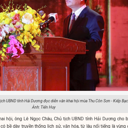
ịch UBND tỉnh Hải Dương đọc diễn văn khai hội mùa Thu Côn Sơn - Kiếp Bạc
Ảnh: Tiến Huy
hai hội, ông Lê Ngọc Châu, Chủ tịch UBND tỉnh Hải Dương cho bi
ó bề dày truyền thống lịch sử, văn hóa, từ lâu nổi tiếng là vùng