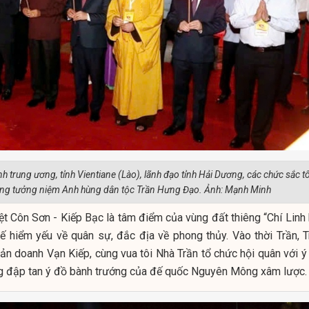
 trung ương, tỉnh Vientiane (Lào), lãnh đạo tỉnh Hải Dương, các chức sắc t
ng tưởng niệm Anh hùng dân tộc Trần Hưng Đạo. Ảnh: Mạnh Minh
ệt Côn Sơn - Kiếp Bạc là tâm điểm của vùng đất thiêng “Chí Linh 
hế hiểm yếu về quân sự, đắc địa về phong thủy. Vào thời Trần, T
n doanh Vạn Kiếp, cùng vua tôi Nhà Trần tổ chức hội quân với ý 
ng đập tan ý đồ bành trướng của đế quốc Nguyên Mông xâm lược.