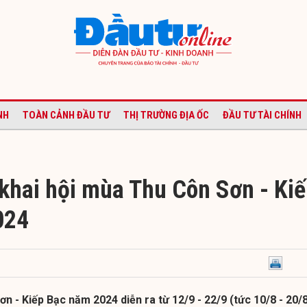
NH
TOÀN CẢNH ĐẦU TƯ
THỊ TRƯỜNG ĐỊA ỐC
ĐẦU TƯ TÀI CHÍNH
khai hội mùa Thu Côn Sơn - Ki
024
n - Kiếp Bạc năm 2024 diễn ra từ 12/9 - 22/9 (tức 10/8 - 20/