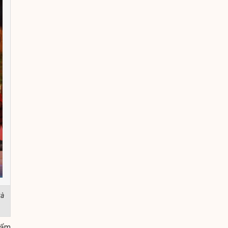
và
hẩm