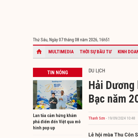
Thứ Sáu, Ngày 07 tháng 08 năm 2026,
16h51
MULTIMEDIA
THỜI SỰ ĐẦU TƯ
KINH DOA
DU LỊCH
TIN NÓNG
Hải Dương 
Bạc năm 2
Lan tỏa cảm hứng khám
Thanh Sơn
- 19/09/2024 10:48
phá điểm đến Việt qua mô
hình pop up
Lễ hội mùa Thu Côn Sơ