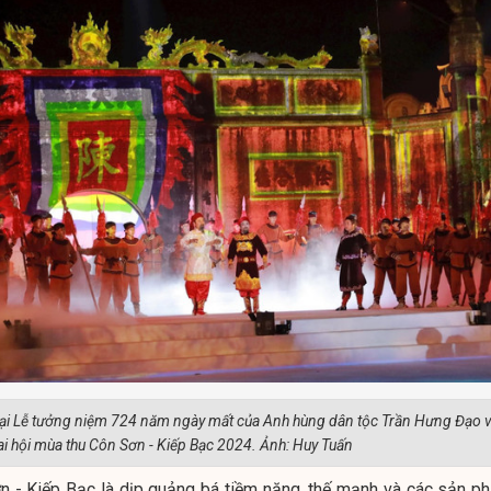
 tại Lễ tưởng niệm 724 năm ngày mất của Anh hùng dân tộc Trần Hưng Đạo 
ai hội mùa thu Côn Sơn - Kiếp Bạc 2024. Ảnh: Huy Tuấn
n - Kiếp Bạc là dịp quảng bá tiềm năng, thế mạnh và các sản p