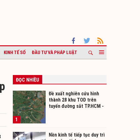
KINH TẾ SỐ
ĐẦU TƯ VÀ PHÁP LUẬT
ĐỌC NHIỀU
ếp
Đề xuất nghiên cứu hình
thành 28 khu TOD trên
tuyến đường sắt TP.HCM -
Cần Thơ
1
Nền kinh tế tiếp tục duy trì
8