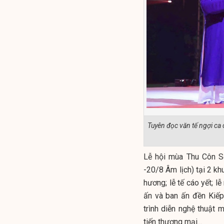
Tuyên đọc văn tế ngợi ca
Lễ hội mùa Thu Côn S
-20/8 Âm lịch) tại 2 kh
hương; lễ tế cáo yết; 
ấn và ban ấn đền Kiếp
trình diễn nghệ thuật 
tiến thương mại...