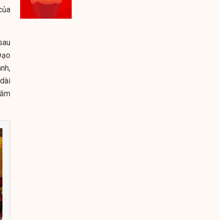
của
 sau
Đạo
nh,
dài
năm