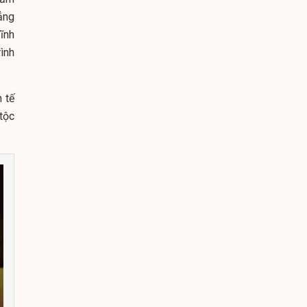
ẳng
ĩnh
ình
 tế
tộc