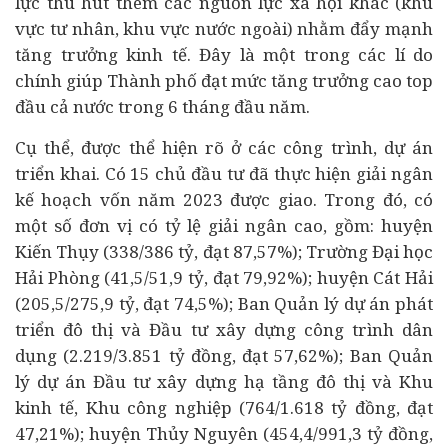
lực thu hút thêm các nguồn lực xã hội khác (khu
vực tư nhân, khu vực nước ngoài) nhằm đẩy mạnh
tăng trưởng kinh tế. Đây là một trong các lí do
chính giúp Thành phố đạt mức tăng trưởng cao top
đầu cả nước trong 6 tháng đầu năm.
Cụ thể, được thể hiện rõ ở các công trình,
dự án
triển khai. Có 15 chủ đầu tư đã thực hiện giải ngân
kế hoạch vốn năm 2023 được giao. Trong đó, có
một số đơn vị có tỷ lệ giải ngân cao, gồm: huyện
Kiến Thụy (338/386 tỷ, đạt 87,57%); Trường Đại học
Hải Phòng (41,5/51,9 tỷ, đạt 79,92%); huyện Cát Hải
(205,5/275,9 tỷ, đạt 74,5%); Ban Quản lý dự án phát
triển đô thị và Đầu tư xây dựng công trình dân
dụng (2.219/3.851 tỷ đồng, đạt 57,62%); Ban Quản
lý dự án Đầu tư xây dựng hạ tầng đô thị và Khu
kinh tế, Khu công nghiệp (764/1.618 tỷ đồng, đạt
47,21%); huyện Thủy Nguyên (454,4/991,3 tỷ đồng,