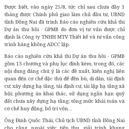
Được biết, vào ngày 25/8, tức chỉ sau chưa đầy 1
tháng được Chính phủ giao làm chủ đầu tư, UBND
tỉnh Đồng Nai đã trình Báo cáo nghiên cứu khả thi
Dự án thu hồi - GPMB do đơn vị tư vấn được chỉ
định là Công ty TNHH MTV Thiết kế và tư vấn công
trình hàng không ADCC lập.
Báo cáo nghiên cứu khả thi Dự án thu hồi - GPMB
gồm 13 chương và phụ lục đính kèm, trong đó, các
nội dung đáng chú ý là các đề xuất, kiến nghị liên
quan đến cơ chế đặc thù để đền bù, di dân, tái định
cư; xây dựng hạ tầng, tái định cư, tái lập hạ tầng xã
hội; phương án khai thác, sử dụng ngắn hạn quỹ
đất chưa xây dựng hạ tầng; tổng mức khái toán và
cơ chế huy động, bố trí vốn…
Ông Đinh Quốc Thái, Chủ tịch UBND tỉnh Đồng Nai
cho rằng, ngoài việc tiếp thu, giải trình khung