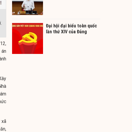
.
Đại hội đại biểu toàn quốc
lần thứ XIV của Đảng
12,
 án
ành
Xây
Nhà
iám
hức
 xã
ăn,