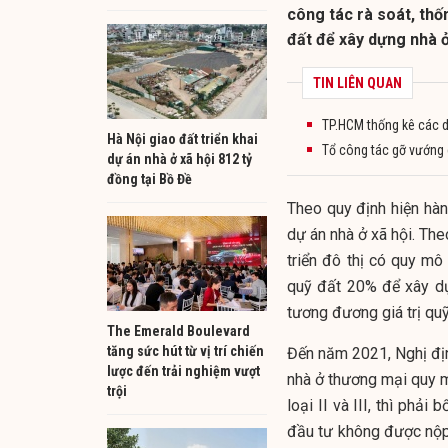
công tác rà soát, thố
đất để xây dựng nhà ở
TIN LIÊN QUAN
TP.HCM thống kê các d
Hà Nội giao đất triển khai
Tổ công tác gỡ vướng 
dự án nhà ở xã hội 812 tỷ
đồng tại Bồ Đề
Theo quy định hiện hà
dự án nhà ở xã hội. T
triển đô thị có quy m
quỹ đất 20% để xây dự
tương đương giá trị quỹ
The Emerald Boulevard
tăng sức hút từ vị trí chiến
Đến năm 2021, Nghị đị
lược đến trải nghiệm vượt
nhà ở thương mại quy mô 
trội
loại II và III, thì phải
đầu tư không được nộp