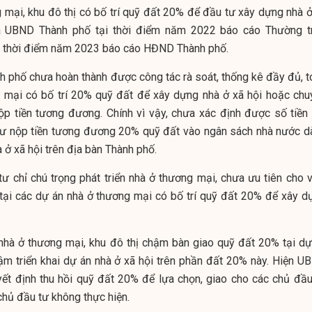
 mại, khu đô thị có bố trí quỹ đất 20% để đầu tư xây dựng nhà ở
a UBND Thành phố tại thời điểm năm 2022 báo cáo Thường t
 thời điểm năm 2023 báo cáo HĐND Thành phố.
nh phố chưa hoàn thành được công tác rà soát, thống kê đầy đủ, t
 mại có bố trí 20% quỹ đất để xây dựng nhà ở xã hội hoặc chu
ộp tiền tương đương. Chính vì vậy, chưa xác định được số tiền 
tư nộp tiền tương đương 20% quỹ đất vào ngân sách nhà nước d
 ở xã hội trên địa bàn Thành phố.
tư chỉ chú trọng phát triển nhà ở thương mại, chưa ưu tiên cho v
i tại các dự án nhà ở thương mại có bố trí quỹ đất 20% để xây d
nhà ở thương mại, khu đô thị chậm bàn giao quỹ đất 20% tại dự
m triển khai dự án nhà ở xã hội trên phần đất 20% này. Hiện U
ết định thu hồi quỹ đất 20% để lựa chọn, giao cho các chủ đầu
chủ đầu tư không thực hiện.