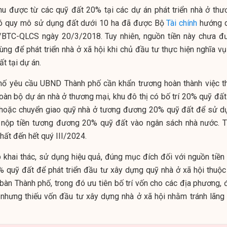
thu được từ các quỹ đất 20% tại các dự án phát triển nhà ở thư
ị có quy mô sử dụng đất dưới 10 ha đã được Bộ
Tài chính
hướng 
/BTC-QLCS ngày 20/3/2018. Tuy nhiên, nguồn tiền này chưa đ
ng để phát triển nhà ở xã hội khi chủ đầu tư thực hiện nghĩa vụ 
ất tại dự án.
ố yêu cầu UBND Thành phố cần khẩn trương hoàn thành việc t
toàn bộ dự án nhà ở thương mại, khu đô thị có bố trí 20% quỹ đất
 hoặc chuyển giao quỹ nhà ở tương đương 20% quỹ đất để sử d
 nộp tiền tương đương 20% quỹ đất vào ngân sách nhà nước. T
hất đến hết quý III/2024.
p khai thác, sử dụng hiệu quả, đúng mục đích đối với nguồn tiền 
quỹ đất để phát triển đầu tư xây dựng quỹ nhà ở xã hội thuộc
bàn Thành phố, trong đó ưu tiên bố trí vốn cho các địa phương, 
 nhưng thiếu vốn đầu tư xây dựng nhà ở xã hội nhằm tránh lãng 