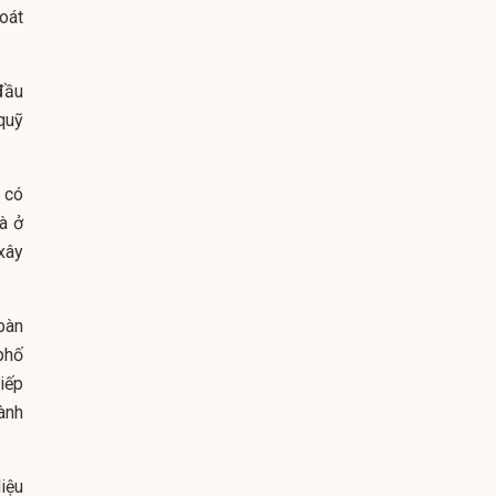
oát
đầu
quỹ
 có
à ở
xây
bàn
phố
iếp
ành
iệu