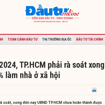
NH
TOÀN CẢNH ĐẦU TƯ
THỊ TRƯỜNG ĐỊA ỐC
ĐẦU TƯ TÀI CHÍNH
/2024, TP.HCM phải rà soát xong
% làm nhà ở xã hội
 rà soát, song đến nay UBND TP.HCM chưa hoàn thành được