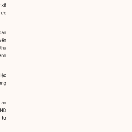
 xã
rực
oàn
yển
thu
ành
iệc
ựng
 án
BND
 tư