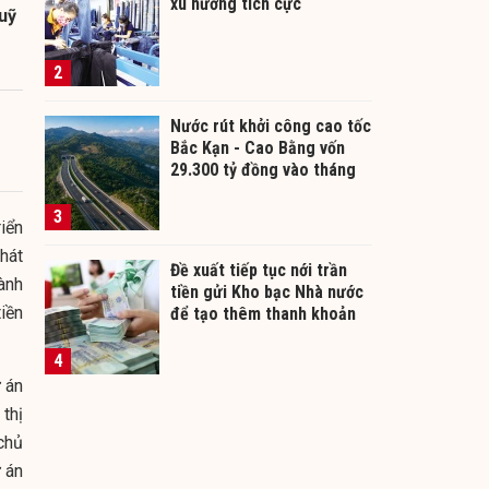
xu hướng tích cực
uỹ
2
Nước rút khởi công cao tốc
Bắc Kạn - Cao Bằng vốn
29.300 tỷ đồng vào tháng
12/2026
3
iển
hát
Đề xuất tiếp tục nới trần
ành
tiền gửi Kho bạc Nhà nước
iền
để tạo thêm thanh khoản
cho ngân hàng
4
 án
 thị
 chủ
 án