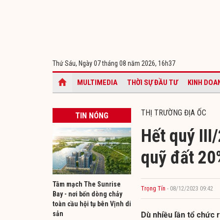
Thứ Sáu, Ngày 07 tháng 08 năm 2026,
16h37
MULTIMEDIA
THỜI SỰ ĐẦU TƯ
KINH DOA
THỊ TRƯỜNG ĐỊA ỐC
TIN NÓNG
Hết quý III
quỹ đất 20
Tâm mạch The Sunrise
Trọng Tín
- 08/12/2023 09:42
Bay - nơi bốn dòng chảy
toàn cầu hội tụ bên Vịnh di
sản
Dù nhiều lần tổ chức