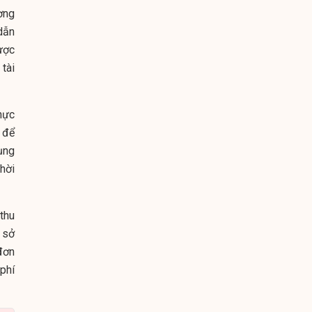
ơng
dẫn
ược
tài
hực
 để
ụng
hời
thu
 sở
đơn
phí