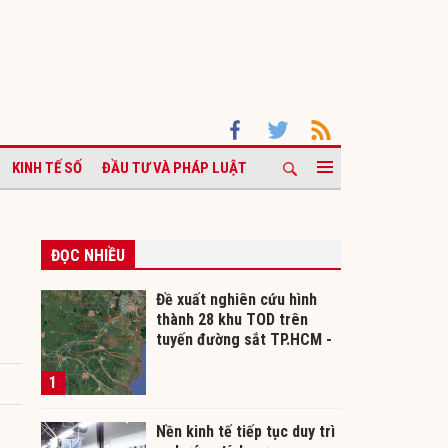
KINH TẾ SỐ
ĐẦU TƯ VÀ PHÁP LUẬT
ĐỌC NHIỀU
Đề xuất nghiên cứu hình
thành 28 khu TOD trên
tuyến đường sắt TP.HCM -
Cần Thơ
1
Nền kinh tế tiếp tục duy trì