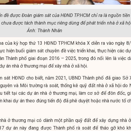
n đề được Đoàn giám sát của HĐND TP.HCM chỉ ra là nguồn tiền
 chưa được tách thành mục riêng dùng để phát triển nhà ở xã hội
Ảnh: Thành Nhân
 ba của kỳ họp thứ 13 HĐND TP.HCM khóa X diễn ra vào ngày 8/
 hiện buổi giám sát chuyên đề việc triển khai, thực hiện các dự
bàn Thành phố giai đoạn 2016 – 2025, trong đó nổi lên là việc d
dự án nhà ở thương mại để xây nhà ở xã hội.
m sát HĐND cho biết, năm 2021, UBND Thành phố đã giao Sở 
guyên và Môi trường rà soát, thống kê quỹ đất nhà ở xã hội do 
u tiết tại các dự án nhà ở thương mại, làm cơ sở để đôn đốc, g
iển khai dự án theo đúng tiến độ đã phê duyệt hoặc nhà nước tổ c
nhà ở thương mại có dành một phần quỹ đất để xây dựng nhà ở
 37 dự án này đang được Thành phố rà soát để tháo gỡ khó kh