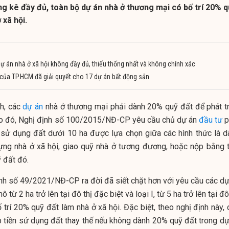
ng kê đầy đủ, toàn bộ dự án nhà ở thương mại có bố trí 20% q
 xã hội.
ự án nhà ở xã hội không đầy đủ, thiếu thống nhất và không chính xác
của TP.HCM đã giải quyết cho 17 dự án bất động sản
nh, các
dự án
nhà ở thương mại phải dành 20% quỹ đất để phát tr
heo đó, Nghị định số 100/2015/NĐ-CP yêu cầu chủ dự án
đầu tư
p
ô sử dụng đất dưới 10 ha được lựa chọn giữa các hình thức là d
ng nhà ở xã hội, giao quỹ nhà ở tương đương, hoặc nộp bằng t
 đất đó.
nh số 49/2021/NĐ-CP ra đời đã siết chặt hơn với yêu cầu các dự
từ 2 ha trở lên tại đô thị đặc biệt và loại I, từ 5 ha trở lên tại đô
 bố trí 20% quỹ đất làm nhà ở xã hội. Đặc biệt, theo nghị định này,
 tiền sử dụng đất thay thế nếu không dành 20% quỹ đất trong dự