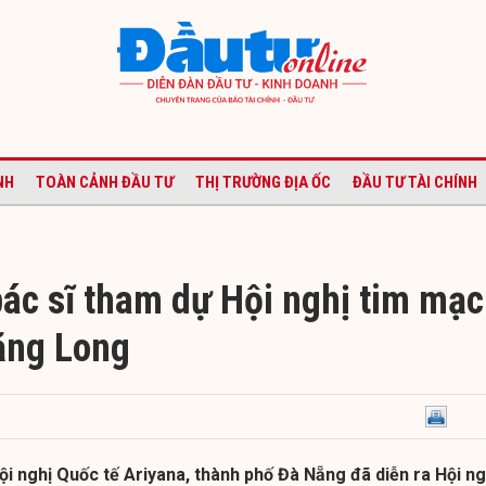
NH
TOÀN CẢNH ĐẦU TƯ
THỊ TRƯỜNG ĐỊA ỐC
ĐẦU TƯ TÀI CHÍNH
ác sĩ tham dự Hội nghị tim mạ
ăng Long
ội nghị Quốc tế Ariyana, thành phố Đà Nẵng đã diễn ra Hội ng