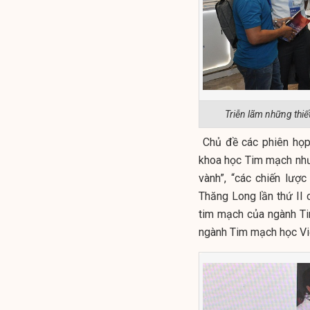
Triễn lãm những thiế
Chủ đề các phiên họp 
khoa học Tim mạch như
vành”, “các chiến lư
Thăng Long lần thứ II 
tim mạch của ngành Ti
ngành Tim mạch học Vi