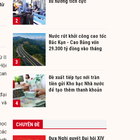
xu hướng tích cực
từ
2
Nước rút khởi công cao tốc
Bắc Kạn - Cao Bằng vốn
29.300 tỷ đồng vào tháng
12/2026
 II
3
Hội
can
Đề xuất tiếp tục nới trần
tiền gửi Kho bạc Nhà nước
để tạo thêm thanh khoản
đại
cho ngân hàng
 và
4
học
CHUYÊN ĐỀ
các
Đưa Nghị quyết Đại hội XIV
ạch