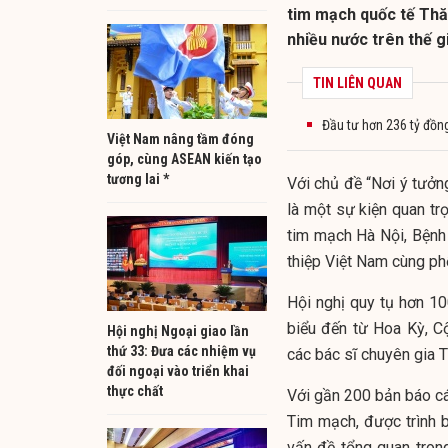
tim mạch quốc tế Thăn
nhiều nước trên thế gi
TIN LIÊN QUAN
Đầu tư hơn 236 tỷ đồn
Việt Nam nâng tầm đóng
góp, cùng ASEAN kiến tạo
tương lai *
Với chủ đề “Nơi ý tưởn
là một sự kiện quan t
tim mạch Hà Nội, Bệnh
thiệp Việt Nam cùng ph
Hội nghị quy tụ hơn 10
biểu đến từ Hoa Kỳ, C
Hội nghị Ngoại giao lần
thứ 33: Đưa các nhiệm vụ
các bác sĩ chuyên gia 
đối ngoại vào triển khai
thực chất
Với gần 200 bản báo cá
Tim mạch, được trình 
vấn đề tổng quan tron