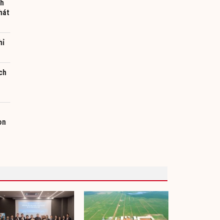
nh
hát
hỉ
ch
on