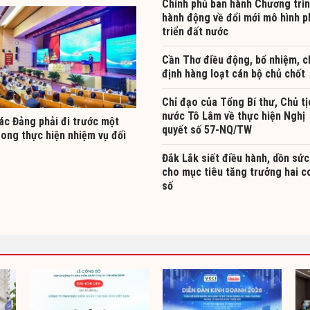
Chính phủ ban hành Chương trì
hành động về đổi mới mô hình p
triển đất nước
Cần Thơ điều động, bổ nhiệm, c
định hàng loạt cán bộ chủ chốt
Chỉ đạo của Tổng Bí thư, Chủ tị
nước Tô Lâm về thực hiện Nghị
ác Đảng phải đi trước một
quyết số 57-NQ/TW
rong thực hiện nhiệm vụ đối
Đắk Lắk siết điều hành, dồn sức
cho mục tiêu tăng trưởng hai c
số