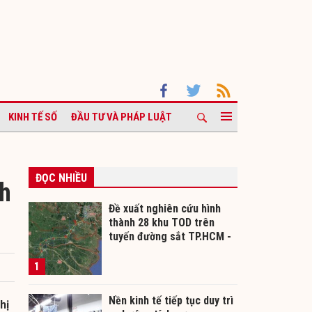
KINH TẾ SỐ
ĐẦU TƯ VÀ PHÁP LUẬT
ĐỌC NHIỀU
ch
Đề xuất nghiên cứu hình
thành 28 khu TOD trên
tuyến đường sắt TP.HCM -
Cần Thơ
1
Nền kinh tế tiếp tục duy trì
hị