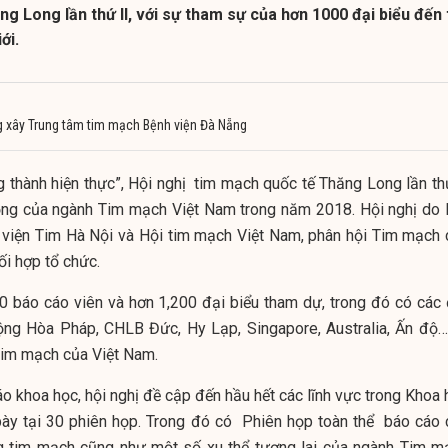
g Long lần thứ II, với sự tham sự của hơn 1000 đại biểu đến 
ới.
g xây Trung tâm tim mạch Bệnh viện Đà Nẵng
g thành hiện thực”, Hội nghị tim mạch quốc tế Thăng Long lần thứ
rọng của ngành Tim mạch Việt Nam trong năm 2018. Hội nghị do 
 viện Tim Hà Nội và Hội tim mạch Việt Nam, phân hội Tim mạch 
ối hợp tổ chức.
0 báo cáo viên và hơn 1,200 đại biểu tham dự, trong đó có các 
ộng Hòa Pháp, CHLB Đức, Hy Lạp, Singapore, Australia, Ấn độ…
Tim mạch của Việt Nam.
o khoa học, hội nghị đề cập đến hầu hết các lĩnh vực trong Khoa 
bày tại 30 phiên họp. Trong đó có Phiên họp toàn thể báo cáo 
g tim mạch cũng như một số xu thể tương lai của ngành Tim m