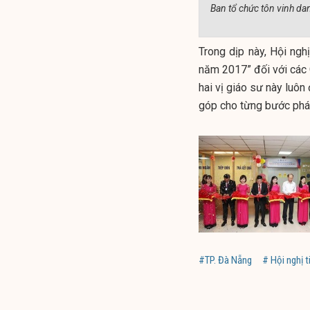
Ban tổ chức tôn vinh da
Trong dịp này, Hội ngh
năm 2017” đối với các
hai vị giáo sư này luô
góp cho từng bước phát
#TP. Đà Nẵng
# Hội nghị 