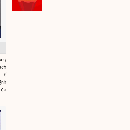
ong
ạch
 tế
ệnh
của