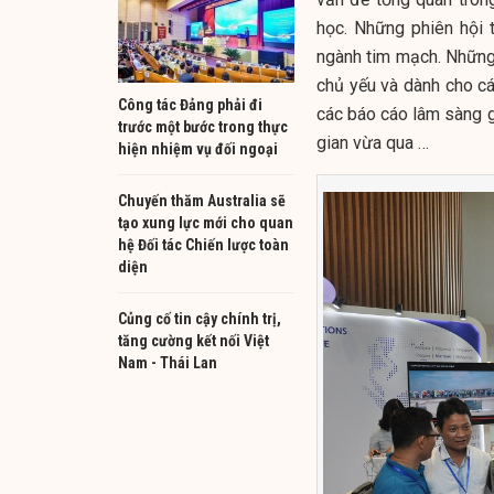
học. Những phiên hội 
ngành tim mạch. Những 
chủ yếu và dành cho cá
Công tác Đảng phải đi
các báo cáo lâm sàng g
trước một bước trong thực
gian vừa qua …
hiện nhiệm vụ đối ngoại
Chuyến thăm Australia sẽ
tạo xung lực mới cho quan
hệ Đối tác Chiến lược toàn
diện
Củng cố tin cậy chính trị,
tăng cường kết nối Việt
Nam - Thái Lan