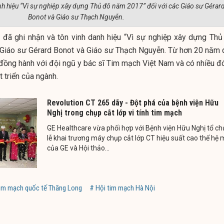
nh hiệu “Vì sự nghiệp xây dựng Thủ đô năm 2017” đối với các Giáo sư Gérar
Bonot và Giáo sư Thạch Nguyễn.
ị đã ghi nhận và tôn vinh danh hiệu “Vì sự nghiệp xây dựng Thủ
 Giáo sư Gérard Bonot và Giáo sư Thạch Nguyễn. Từ hơn 20 năm 
n đồng hành với đội ngũ y bác sĩ Tim mạch Việt Nam và có nhiều đ
 triển của ngành.
Revolution CT 265 dãy - Đột phá của bệnh viện Hữu
Nghị trong chụp cắt lớp vi tính tim mạch
GE Healthcare vừa phối hợp với Bệnh viện Hữu Nghị tổ c
lễ khai trương máy chụp cắt lớp CT hiệu suất cao thế hệ 
của GE và Hội thảo...
tim mạch quốc tế Thăng Long
# Hội tim mạch Hà Nội