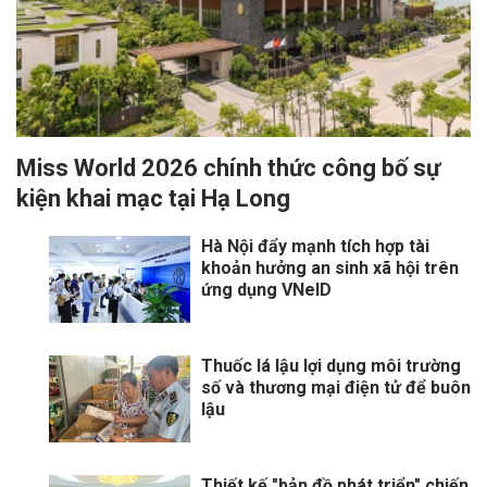
Miss World 2026 chính thức công bố sự
kiện khai mạc tại Hạ Long
Hà Nội đẩy mạnh tích hợp tài
khoản hưởng an sinh xã hội trên
ứng dụng VNeID
Thuốc lá lậu lợi dụng môi trường
số và thương mại điện tử để buôn
lậu
Thiết kế "bản đồ phát triển" chiến