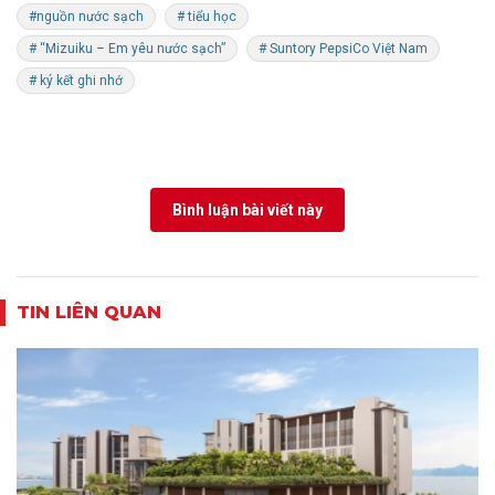
#nguồn nước sạch
# tiểu học
# “Mizuiku – Em yêu nước sạch”
# Suntory PepsiCo Việt Nam
# ký kết ghi nhớ
Bình luận bài viết này
TIN LIÊN QUAN