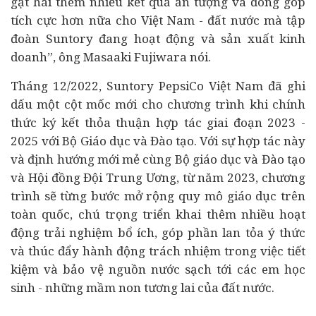
gặt hái thêm nhiều kết quả ấn tượng và đóng góp
tích cực hơn nữa cho Việt Nam - đất nước mà tập
đoàn Suntory đang hoạt động và sản xuất kinh
doanh”, ông
Masaaki Fujiwara nói.
Tháng 12/2022, Suntory PepsiCo Việt Nam đã ghi
dấu một cột mốc mới cho chương trình khi chính
thức ký kết thỏa thuận hợp tác giai đoạn 2023 -
2025 với Bộ Giáo dục và Đào tạo. Với sự hợp tác này
và định hướng mới mẻ cùng Bộ giáo dục và Đào tạo
và Hội đồng Đội Trung Ương, từ năm 2023, chương
trình sẽ từng bước mở rộng quy mô giáo dục trên
toàn quốc, chú trọng triển khai thêm nhiều hoạt
động trải nghiệm bổ ích, góp phần lan tỏa ý thức
và thúc đẩy hành động trách nhiệm trong việc tiết
kiệm và bảo vệ nguồn nước sạch tới các em học
sinh - những mầm non tương lai của đất nước.