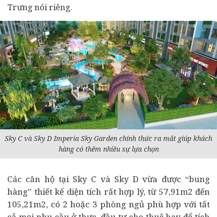
Trưng nói riêng.
Sky C và Sky D Imperia Sky Garden chính thức ra mắt giúp khách
hàng có thêm nhiều sự lựa chọn
Các căn hộ tại Sky C và Sky D vừa được “bung
hàng” thiết kế diện tích rất hợp lý, từ 57,91m2 đến
105,21m2, có 2 hoặc 3 phòng ngủ phù hợp với tất
cả mọi nhu cầu ở thực, đầu tư cho thuê hay để tích