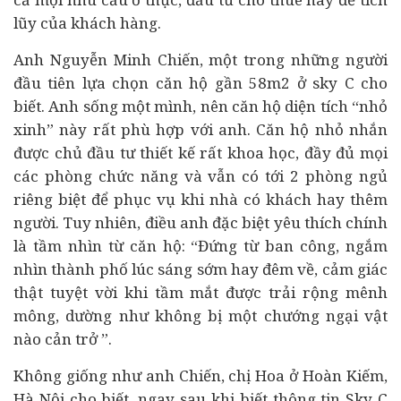
lũy của khách hàng.
Anh Nguyễn Minh Chiến, một trong những người
đầu tiên lựa chọn căn hộ gần 58m2 ở sky C cho
biết. Anh sống một mình, nên căn hộ diện tích “nhỏ
xinh” này rất phù hợp với anh. Căn hộ nhỏ nhắn
được chủ đầu tư thiết kế rất khoa học, đầy đủ mọi
các phòng chức năng và vẫn có tới 2 phòng ngủ
riêng biệt để phục vụ khi nhà có khách hay thêm
người. Tuy nhiên, điều anh đặc biệt yêu thích chính
là tầm nhìn từ căn hộ: “Đứng từ ban công, ngắm
nhìn thành phố lúc sáng sớm hay đêm về, cảm giác
thật tuyệt vời khi tầm mắt được trải rộng mênh
mông, dường như không bị một chướng ngại vật
nào cản trở ”.
Không giống như anh Chiến, chị Hoa ở Hoàn Kiếm,
Hà Nội cho biết, ngay sau khi biết thông tin Sky C