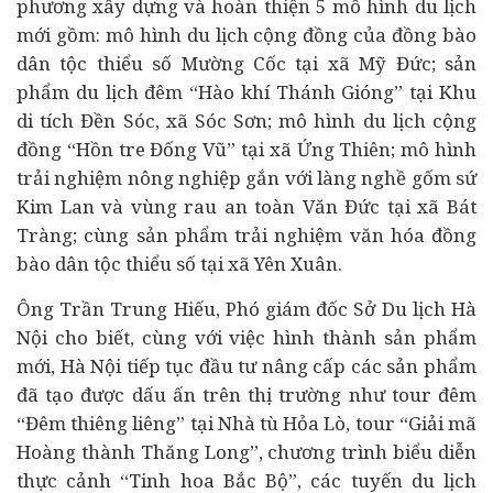
phương xây dựng và hoàn thiện 5 mô hình du lịch
mới gồm: mô hình du lịch cộng đồng của đồng bào
dân tộc thiểu số Mường Cốc tại xã Mỹ Đức; sản
phẩm du lịch đêm “Hào khí Thánh Gióng” tại Khu
di tích Đền Sóc, xã Sóc Sơn; mô hình du lịch cộng
đồng “Hồn tre Đống Vũ” tại xã Ứng Thiên; mô hình
trải nghiệm nông nghiệp gắn với làng nghề gốm sứ
Kim Lan và vùng rau an toàn Văn Đức tại xã Bát
Tràng; cùng sản phẩm trải nghiệm văn hóa đồng
bào dân tộc thiểu số tại xã Yên Xuân.
Ông Trần Trung Hiếu, Phó giám đốc Sở Du lịch Hà
Nội cho biết, cùng với việc hình thành sản phẩm
mới, Hà Nội tiếp tục
đầu tư
nâng cấp các sản phẩm
đã tạo được dấu ấn trên thị trường như tour đêm
“Đêm thiêng liêng” tại Nhà tù Hỏa Lò, tour “Giải mã
Hoàng thành Thăng Long”, chương trình biểu diễn
thực cảnh “Tinh hoa Bắc Bộ”, các tuyến du lịch