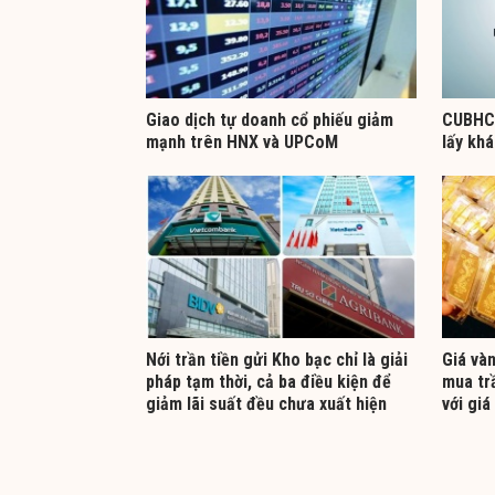
Giao dịch tự doanh cổ phiếu giảm
CUBHCM
mạnh trên HNX và UPCoM
lấy kh
Nới trần tiền gửi Kho bạc chỉ là giải
Giá và
pháp tạm thời, cả ba điều kiện để
mua tr
giảm lãi suất đều chưa xuất hiện
với giá