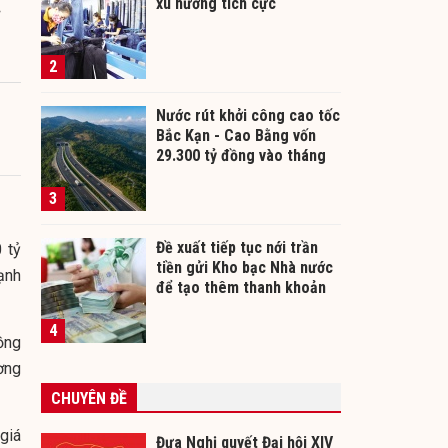
xu hướng tích cực
2
Nước rút khởi công cao tốc
Bắc Kạn - Cao Bằng vốn
29.300 tỷ đồng vào tháng
12/2026
3
Đề xuất tiếp tục nới trần
 tỷ
tiền gửi Kho bạc Nhà nước
ạnh
để tạo thêm thanh khoản
cho ngân hàng
4
ồng
ương
CHUYÊN ĐỀ
giá
Đưa Nghị quyết Đại hội XIV