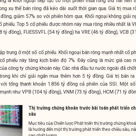
ng là khối ngoại tiếp tục có một phiên mua ròng thứ hai liên ti
rong xu thế bán ròng đã kéo dài suốt thời gian qua. Giá trị mua 
ỷ đồng, giảm 57% so với phiên hôm qua. Khối ngoại không giải n
cổ phiếu. Top 5 cổ phiếu được nhóm này mua ròng nhiều nhất là 
8 tỷ đồng), FUESSVFL (54 tỷ đồng) ha VRE (46 tỷ đồng), VCB (31
tập trung ở một số cổ phiếu. Khối ngoại bán ròng mạnh nhất cổ ph
 cổ phiếu này tăng kịch biên độ 7%. Đây cũng là mức giá cao n
 của công ty chứng khoán này. Các nhà đầu tư nước ngoài đã chốt 
trong khi chỉ giải ngân mua thêm hơn 5 tỷ đồng. Giá trị bán ra 
 với tổng thanh khoản 1.856 tỷ đồng cả phiên của SSI. Một số
 mạnh như VPB (104 tỷ đồng), VNM (73 tỷ đồng), HCM (71 tỷ đồn
Thị trường chứng khoán trước bài toán phát triển ch
sâu
Mục tiêu của Chiến lược Phát triển thị trường chứng kho
là hướng đến một thị trường phát triển theo chiều sâu, n
cao chất lượng...