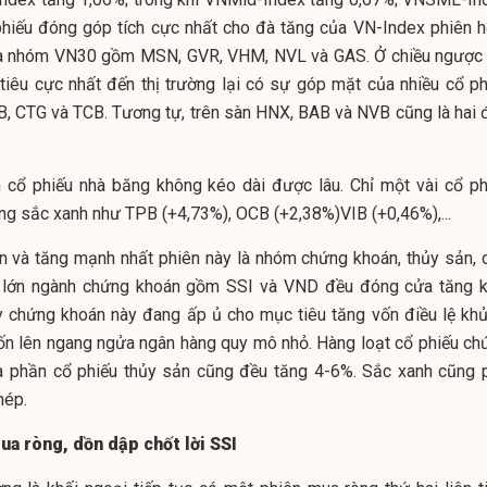
phiếu đóng góp tích cực nhất cho đà tăng của VN-Index phiên 
ủa nhóm VN30 gồm MSN, GVR, VHM, NVL và GAS. Ở chiều ngược l
tiêu cực nhất đến thị trường lại có sự góp mặt của nhiều cổ ph
, CTG và TCB. Tương tự, trên sàn HNX, BAB và NVB cũng là hai 
cổ phiếu nhà băng không kéo dài được lâu. Chỉ một vài cổ ph
g sắc xanh như TPB (+4,73%), OCB (+2,38%)VIB (+0,46%),...
ền và tăng mạnh nhất phiên này là nhóm chứng khoán, thủy sản, 
ng lớn ngành chứng khoán gồm SSI và VND đều đóng cửa tăng k
ty chứng khoán này đang ấp ủ cho mục tiêu tăng vốn điều lệ khủ
ốn lên ngang ngửa ngân hàng quy mô nhỏ. Hàng loạt cổ phiếu ch
a phần cổ phiếu thủy sản cũng đều tăng 4-6%. Sắc xanh cũng 
hép.
ua ròng, dồn dập chốt lời SSI