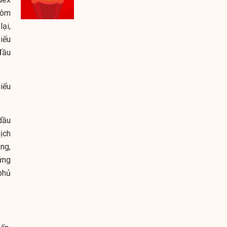
hôm
ại,
iếu
đầu
iếu
dầu
ịch
ng,
ứng
phủ