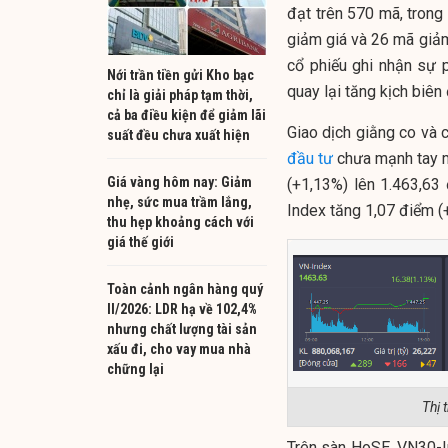
đạt trên 570 mã, trong
giảm giá và 26 mã giảm
cổ phiếu ghi nhận sự 
Nới trần tiền gửi Kho bạc
quay lại tăng kịch biên
chỉ là giải pháp tạm thời,
cả ba điều kiện để giảm lãi
Giao dịch giằng co và c
suất đều chưa xuất hiện
đầu tư
chưa mạnh tay m
Giá vàng hôm nay: Giảm
(+1,13%) lên 1.463,63
nhẹ, sức mua trầm lắng,
Index tăng 1,07 điểm (
thu hẹp khoảng cách với
giá thế giới
Toàn cảnh ngân hàng quý
II/2026: LDR hạ về 102,4%
nhưng chất lượng tài sản
xấu đi, cho vay mua nhà
chững lại
Thị 
Trên sàn HoSE, VN30-I