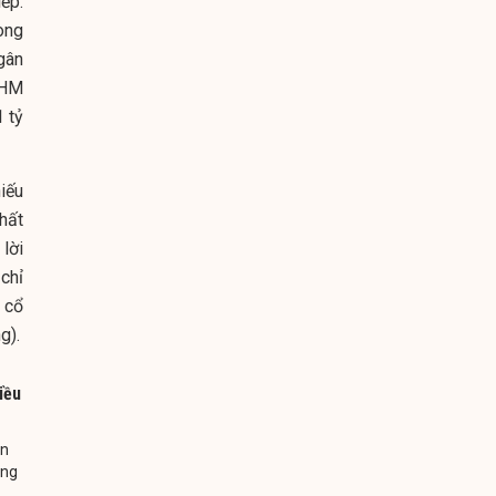
ếp.
ròng
gân
VHM
 tỷ
iếu
hất
lời
chỉ
 cổ
g).
iều
án
âng