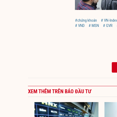
#chứng khoán
# VN-Inde
# VND
# MSN
# GVR
XEM THÊM TRÊN BÁO ĐẦU TƯ