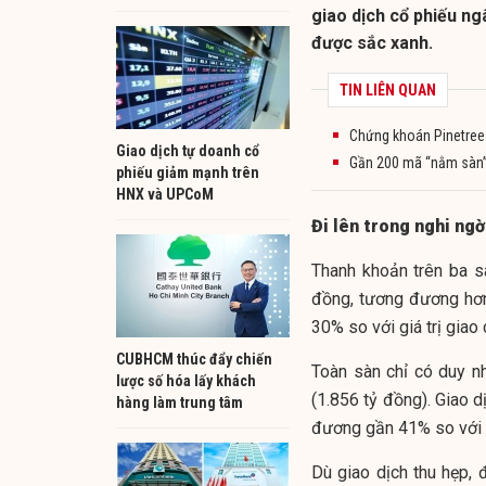
giao dịch cổ phiếu ngâ
được sắc xanh.
TIN LIÊN QUAN
Chứng khoán Pinetree 
Giao dịch tự doanh cổ
Gần 200 mã “nằm sàn”,
phiếu giảm mạnh trên
HNX và UPCoM
Đi lên trong nghi ngờ
Thanh khoản trên ba 
đồng, tương đương hơn
30% so với giá trị giao
CUBHCM thúc đẩy chiến
Toàn sàn chỉ có duy n
lược số hóa lấy khách
(1.856 tỷ đồng). Giao d
hàng làm trung tâm
đương gần 41% so với b
Dù giao dịch thu hẹp, 