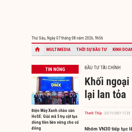
Thứ Sáu, Ngày 07 tháng 08 năm 2026,
9h56
MULTIMEDIA
THỜI SỰ ĐẦU TƯ
KINH DOA
ĐẦU TƯ TÀI CHÍNH
TIN NÓNG
Khối ngoại 
lại lan tỏa
Điện Máy Xanh chào sàn
Thanh Thủy
- 23/11/2021 17:23
HoSE: Giải mã 5 trụ cột tạo
dòng tiền bền vững cho cổ
đông
Nhóm VN30 tiếp tục là