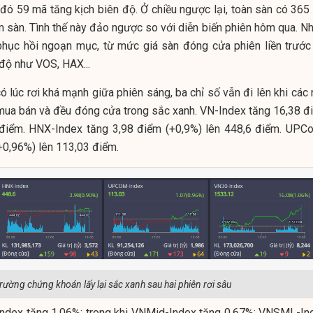
 đó 59 mã tăng kịch biên độ. Ở chiều ngược lại, toàn sàn có 365
 sàn. Tình thế này đảo ngược so với diễn biến phiên hôm qua. Nh
phục hồi ngoạn mục, từ mức giá sàn đóng cửa phiên liền trước
 độ như VOS, HAX...
ó lúc rơi khá mạnh giữa phiên sáng, ba chỉ số vẫn đi lên khi các
ua bán và đều đóng cửa trong sắc xanh. VN-Index tăng 16,38 đ
 điểm. HNX-Index tăng 3,98 điểm (+0,9%) lên 448,6 điểm. UPC
+0,96%) lên 113,03 điểm.
trường chứng khoán lấy lại sắc xanh sau hai phiên rơi sâu
ndex tăng 1,06%; trong khi VNMid-Index tăng 0,67%; VNSML-In