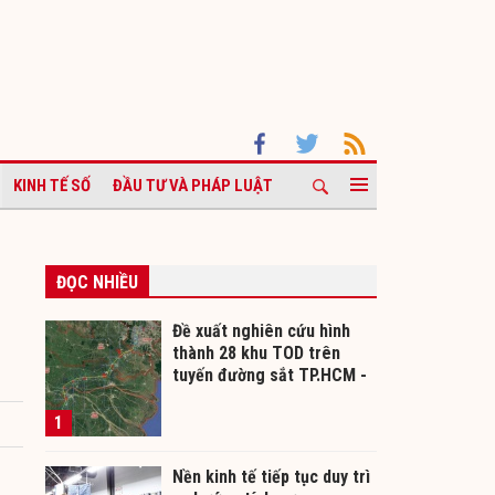
KINH TẾ SỐ
ĐẦU TƯ VÀ PHÁP LUẬT
ĐỌC NHIỀU
Đề xuất nghiên cứu hình
thành 28 khu TOD trên
tuyến đường sắt TP.HCM -
Cần Thơ
1
Nền kinh tế tiếp tục duy trì