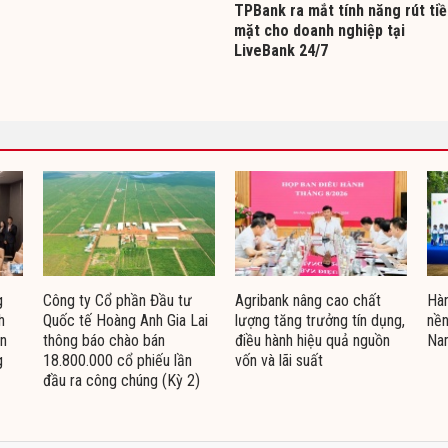
TPBank ra mắt tính năng rút ti
mặt cho doanh nghiệp tại
LiveBank 24/7
g
Công ty Cổ phần Đầu tư
Agribank nâng cao chất
Hàn
h
Quốc tế Hoàng Anh Gia Lai
lượng tăng trưởng tín dụng,
nền
ện
thông báo chào bán
điều hành hiệu quả nguồn
Na
g
18.800.000 cổ phiếu lần
vốn và lãi suất
đầu ra công chúng (Kỳ 2)