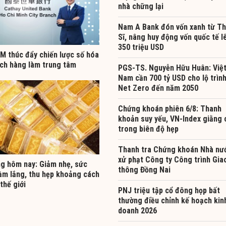
nhà chững lại
Nam A Bank đón vốn xanh từ T
Sĩ, nâng huy động vốn quốc tế l
350 triệu USD
 thúc đẩy chiến lược số hóa
ách hàng làm trung tâm
PGS-TS. Nguyễn Hữu Huân: Việ
Nam cần 700 tỷ USD cho lộ trìn
Net Zero đến năm 2050
Chứng khoán phiên 6/8: Thanh
khoản suy yếu, VN-Index giằng 
trong biên độ hẹp
Thanh tra Chứng khoán Nhà nư
xử phạt Công ty Công trình Gia
ng hôm nay: Giảm nhẹ, sức
thông Đồng Nai
ầm lắng, thu hẹp khoảng cách
 thế giới
PNJ triệu tập cổ đông họp bất
thường điều chỉnh kế hoạch kin
doanh 2026